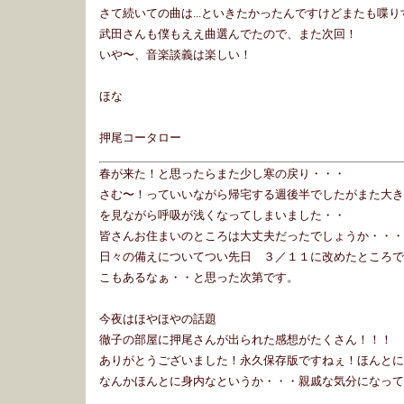
さて続いての曲は...といきたかったんですけどまたも喋
武田さんも僕もええ曲選んでたので、また次回！
いや〜、音楽談義は楽しい！
ほな
押尾コータロー
春が来た！と思ったらまた少し寒の戻り・・・
さむ〜！っていいながら帰宅する週後半でしたがまた大き
を見ながら呼吸が浅くなってしまいました・・
皆さんお住まいのところは大丈夫だったでしょうか・・・
日々の備えについてつい先日 ３／１１に改めたところで
こもあるなぁ・・と思った次第です。
今夜はほやほやの話題
徹子の部屋に押尾さんが出られた感想がたくさん！！！
ありがとうございました！永久保存版ですねぇ！ほんとに
なんかほんとに身内なというか・・・親戚な気分になって