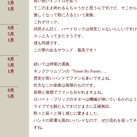
長い長いイントロがあっ
5月
てこのまま終わるんちゃうかと思うんですけど、そこから
1月
激しくなって歌に入るという楽曲。
これぞロック。
9月
武田さん曰く、ハードロックは得意じゃないらしいですけ
5月
スッと入ってきたそうです。
1月
僕も同感です。
この華のあるサウンド、最高です！
9月
続いては押尾の選曲。
5月
キングクリムゾンの『Frame By Frame』。
1月
歴史が長いバンドでファンも多いですよね。
壮大なこの楽曲は後期のものです。
9月
前期と後期でファンも分かれますよね。
5月
ロバート・フリップのギターは機械が弾いているかのよう
ライブでも観たんですけどまさに正確無比。
黙々と延々と弾く感じに驚きました。
バンドの変遷も面白いバンドなので、ぜひ流れを追ってチ
すね。