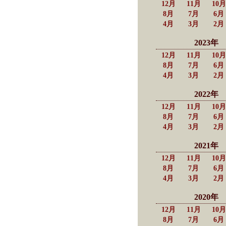
12月
11月
10月
8月
7月
6月
4月
3月
2月
2023年
12月
11月
10月
8月
7月
6月
4月
3月
2月
2022年
12月
11月
10月
8月
7月
6月
4月
3月
2月
2021年
12月
11月
10月
8月
7月
6月
4月
3月
2月
2020年
12月
11月
10月
8月
7月
6月