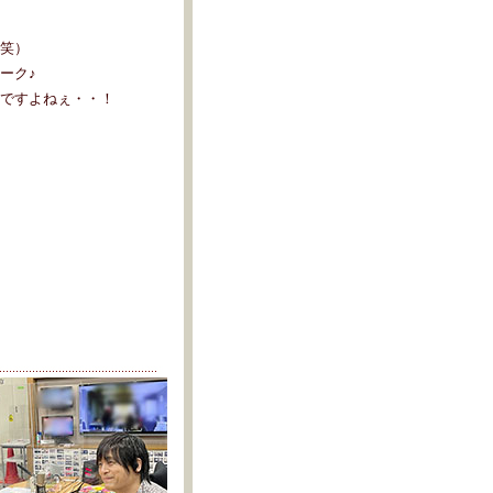
笑）
ーク♪
ですよねぇ・・！