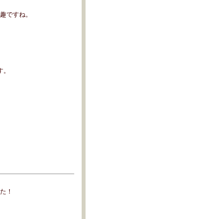
趣ですね。
す。
た！