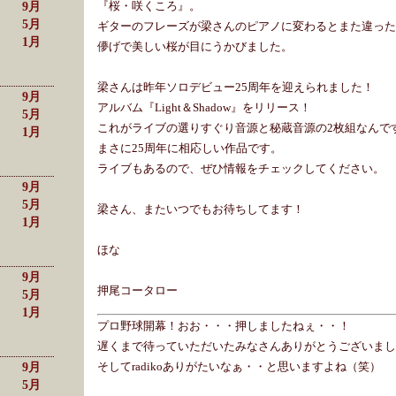
『桜・咲くころ』。
9月
5月
ギターのフレーズが梁さんのピアノに変わるとまた違った
1月
儚げで美しい桜が目にうかびました。
梁さんは昨年ソロデビュー25周年を迎えられました！
9月
アルバム『Light＆Shadow』をリリース！
5月
これがライブの選りすぐり音源と秘蔵音源の2枚組なんで
1月
まさに25周年に相応しい作品です。
ライブもあるので、ぜひ情報をチェックしてください。
9月
5月
梁さん、またいつでもお待ちしてます！
1月
ほな
9月
押尾コータロー
5月
1月
プロ野球開幕！おお・・・押しましたねぇ・・！
遅くまで待っていただいたみなさんありがとうございまし
そしてradikoありがたいなぁ・・と思いますよね（笑）
9月
5月