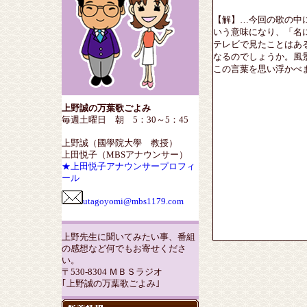
【解】…今回の歌の中
いう意味になり、「名
テレビで見たことはあ
なるのでしょうか。風
この言葉を思い浮かべ
上野誠の万葉歌ごよみ
毎週土曜日 朝 5：30～5：45
上野誠（國學院大學 教授）
上田悦子（MBSアナウンサー）
★上田悦子アナウンサープロフィ
ール
utagoyomi@mbs1179.com
上野先生に聞いてみたい事、番組
の感想など何でもお寄せくださ
い。
〒530-8304 ＭＢＳラジオ
｢上野誠の万葉歌ごよみ｣