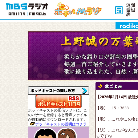
週間
番組
表
【2026年2月14日 放送
【巻】…15・3638
ポッドキャストの受信ソフトに、こ
のバナーを登録すると音声ファイル
【歌】…これやこの名
が自動的にダウンロードされます。
ポッドキャストの説明はコチラ
【訳】…これがなんと
ちですね