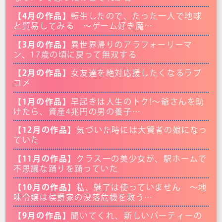
【4月の作品】
転生したので、たった一人で地球
と貿易してみる ～ゲーム好き魔…
【3月の作品】
異世界帰りのアラフォーリーマ
ン、17歳の頃に戻って無双する
【2月の作品】
女友達を絶対応援したくなるラブ
コメ
【1月の作品】
早起きは人生のトク!～爺さんを助
けたら、資産4兆円の男の養子…
【12月の作品】
気づいた時には大賢者の娘になっ
ていた
【11月の作品】
クラス一の美少女が、駅ホームで
不思議な踊りを踊っていた
【10月の作品】
私、魅了は使っていません ～地
味令嬢は侯爵家の没落危機を救う…
【9月の作品】
聞いてくれ、新しいパーティーの