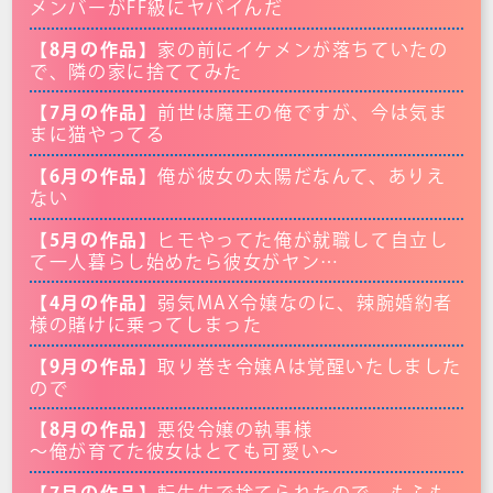
メンバーがFF級にヤバイんだ
【8月の作品】
家の前にイケメンが落ちていたの
で、隣の家に捨ててみた
【7月の作品】
前世は魔王の俺ですが、今は気ま
まに猫やってる
【6月の作品】
俺が彼女の太陽だなんて、ありえ
ない
【5月の作品】
ヒモやってた俺が就職して自立し
て一人暮らし始めたら彼女がヤン…
【4月の作品】
弱気MAX令嬢なのに、辣腕婚約者
様の賭けに乗ってしまった
【9月の作品】
取り巻き令嬢Aは覚醒いたしました
ので
【8月の作品】
悪役令嬢の執事様
～俺が育てた彼女はとても可愛い～