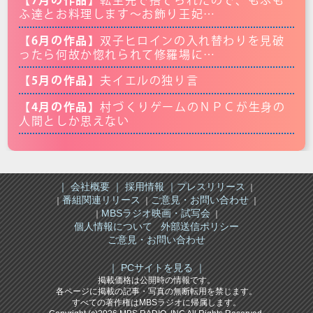
【7月の作品】
転生先で捨てられたので、もふも
ふ達とお料理します～お飾り王妃…
【6月の作品】
双子ヒロインの入れ替わりを見破
ったら何故か惚れられて修羅場に…
【5月の作品】
夫イエルの独り言
【4月の作品】
村づくりゲームのＮＰＣが生身の
人間としか思えない
｜ 会社概要 ｜
採用情報 ｜
プレスリリース
｜
番組関連リリース
ご意見・お問い合わせ
｜
｜
｜
MBSラジオ映画・試写会
｜
｜
個人情報について
外部送信ポリシー
ご意見・お問い合わせ
｜ PCサイトを見る ｜
掲載価格は公開時の情報です。
各ページに掲載の記事・写真の無断転用を禁じます。
すべての著作権はMBSラジオに帰属します。