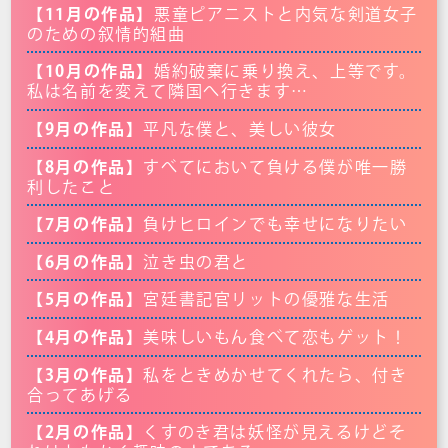
【11月の作品】
悪童ピアニストと内気な剣道女子
のための叙情的組曲
【10月の作品】
婚約破棄に乗り換え、上等です。
私は名前を変えて隣国へ行きます…
【9月の作品】
平凡な僕と、美しい彼女
【8月の作品】
すべてにおいて負ける僕が唯一勝
利したこと
【7月の作品】
負けヒロインでも幸せになりたい
【6月の作品】
泣き虫の君と
【5月の作品】
宮廷書記官リットの優雅な生活
【4月の作品】
美味しいもん食べて恋もゲット！
【3月の作品】
私をときめかせてくれたら、付き
合ってあげる
【2月の作品】
くすのき君は妖怪が見えるけどそ