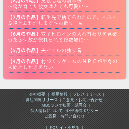
【8月の作品】
悪役令嬢の執事様
～俺が育てた彼女はとても可愛い～
【7月の作品】
転生先で捨てられたので、もふも
ふ達とお料理します～お飾り王妃…
【6月の作品】
双子ヒロインの入れ替わりを見破
ったら何故か惚れられて修羅場に…
【5月の作品】
夫イエルの独り言
【4月の作品】
村づくりゲームのＮＰＣが生身の
人間としか思えない
｜ 会社概要 ｜
採用情報 ｜
プレスリリース
｜
番組関連リリース
ご意見・お問い合わせ
｜
｜
｜
MBSラジオ映画・試写会
｜
｜
個人情報について
外部送信ポリシー
ご意見・お問い合わせ
｜ PCサイトを見る ｜