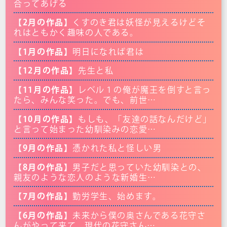
合ってあげる
【2月の作品】
くすのき君は妖怪が見えるけどそ
れはともかく趣味の人である。
【1月の作品】
明日になれば君は
【12月の作品】
先生と私
【11月の作品】
レベル１の俺が魔王を倒すと言っ
たら、みんな笑った。でも、前世…
【10月の作品】
もしも、「友達の話なんだけど」
と言って始まった幼馴染みの恋愛…
【9月の作品】
憑かれた私と怪しい男
【8月の作品】
男子だと思っていた幼馴染との、
親友のような恋人のような新婚生…
【7月の作品】
勤労学生、始めます。
【6月の作品】
未来から僕の奥さんである花守さ
んがやって来て、現代の花守さん…