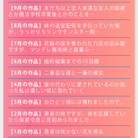
【9月の作品】
友だち以上恋人未満な友人の秘密
とか魔法学校卒業後とかのことを…
【8月の作品】
妹の迷宮配信を手伝っていた俺
が、うっかりＳランクモンスター相…
【7月の作品】
花嫁の座を奪われた六花の忌み姫
ですが、ツンデレ魔術師と森暮ら…
【6月の作品】
婚約破棄までの10日間
【5月の作品】
二番目な僕と一番の彼女
【4月の作品】
誰の代わりに愛されているのか知
った私は優しい嘘に溺れていく
【3月の作品】
おひとり様には慣れましたので。
【2月の作品】
勇者の姉ですが、弟を応援してい
たら侯爵令息に見初められました…
【1月の作品】
愚者は咲かない花を視る