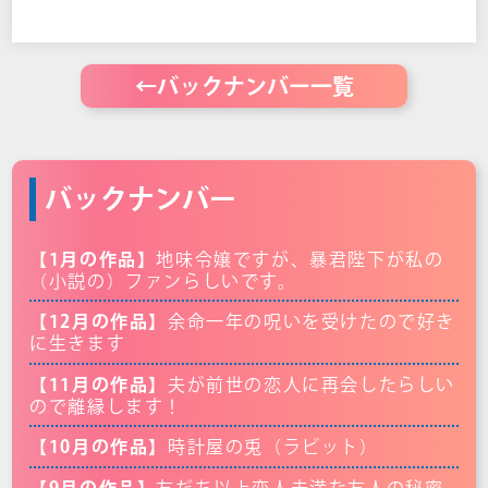
←バックナンバー一覧
バックナンバー
【1月の作品】
地味令嬢ですが、暴君陛下が私の
（小説の）ファンらしいです。
【12月の作品】
余命一年の呪いを受けたので好き
に生きます
【11月の作品】
夫が前世の恋人に再会したらしい
ので離縁します！
【10月の作品】
時計屋の兎（ラビット）
【9月の作品】
友だち以上恋人未満な友人の秘密