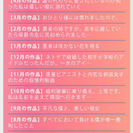
【4月の作品】
誰の代わりに愛されているのか知
った私は優しい嘘に溺れていく
【3月の作品】
おひとり様には慣れましたので。
【2月の作品】
勇者の姉ですが、弟を応援してい
たら侯爵令息に見初められました…
【1月の作品】
愚者は咲かない花を視る
【12月の作品】
ネトゲで結婚した相手が学校のア
イドルだったんだが。～氷のアイ…
【11月の作品】
悪童ピアニストと内気な剣道女子
のための叙情的組曲
【10月の作品】
婚約破棄に乗り換え、上等です。
私は名前を変えて隣国へ行きます…
【9月の作品】
平凡な僕と、美しい彼女
【8月の作品】
すべてにおいて負ける僕が唯一勝
利したこと