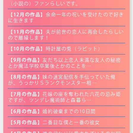
（小説の）ファンらしいです。
【12月の作品】
余命一年の呪いを受けたので好き
に生きます
【11月の作品】
夫が前世の恋人に再会したらしい
ので離縁します！
【10月の作品】
時計屋の兎（ラビット）
【9月の作品】
友だち以上恋人未満な友人の秘密
とか魔法学校卒業後とかのことを…
【8月の作品】
妹の迷宮配信を手伝っていた俺
が、うっかりＳランクモンスター相…
【7月の作品】
花嫁の座を奪われた六花の忌み姫
ですが、ツンデレ魔術師と森暮ら…
【6月の作品】
婚約破棄までの10日間
【5月の作品】
二番目な僕と一番の彼女