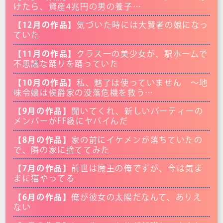
けたら、資産4兆円の男の養子…
【12月の作品】
気づいた時には大賢者の娘になっ
ていた
【11月の作品】
クラス一の美少女が、駅ホームで
不思議な踊りを踊っていた
【10月の作品】
私、魅了は使っていません ～地
味令嬢は侯爵家の没落危機を救う…
【9月の作品】
聞いてくれ、新しいパーティーの
メンバーがFF級にヤバイんだ
【8月の作品】
家の前にイケメンが落ちていたの
で、隣の家に捨ててみた
【7月の作品】
前世は魔王の俺ですが、今は気ま
まに猫やってる
【6月の作品】
俺が彼女の太陽だなんて、ありえ
ない