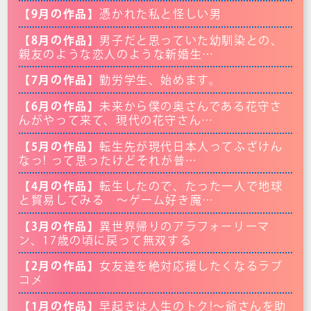
【9月の作品】
憑かれた私と怪しい男
【8月の作品】
男子だと思っていた幼馴染との、
親友のような恋人のような新婚生…
【7月の作品】
勤労学生、始めます。
【6月の作品】
未来から僕の奥さんである花守さ
んがやって来て、現代の花守さん…
【5月の作品】
転生先が現代日本人ってふざけん
なっ! って思ったけどそれが普…
【4月の作品】
転生したので、たった一人で地球
と貿易してみる ～ゲーム好き魔…
【3月の作品】
異世界帰りのアラフォーリーマ
ン、17歳の頃に戻って無双する
【2月の作品】
女友達を絶対応援したくなるラブ
コメ
【1月の作品】
早起きは人生のトク!～爺さんを助