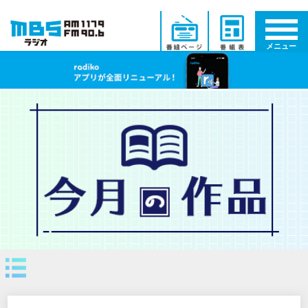
メニュー
今月の作品