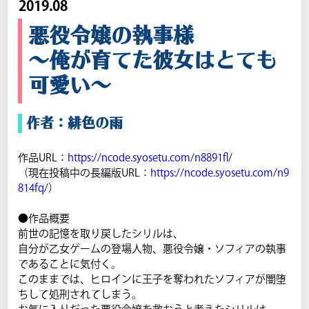
2019.08
悪役令嬢の執事様
narou@mbs1179.com
～俺が育てた彼女はとても
可愛い～
作者：緋色の雨
公式アカウント
作品URL：
https://ncode.syosetu.com/n8891fl/
Youtubeチャンネル
（現在投稿中の長編版URL：
https://ncode.syosetu.com/n9
814fq/
）
●作品概要
前世の記憶を取り戻したシリルは、
自分が乙女ゲームの登場人物、悪役令嬢・ソフィアの執事
であることに気付く。
このままでは、ヒロインに王子を奪われたソフィアが闇堕
ちして処刑されてしまう。