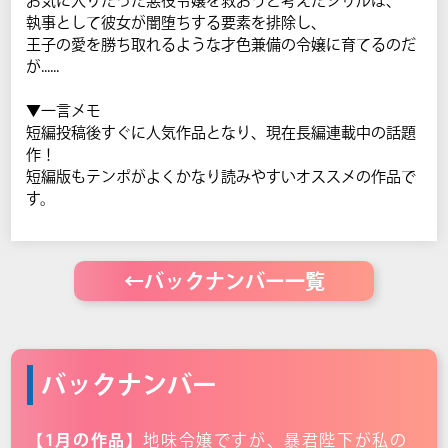
お気に入りだった悪役令嬢を救おうと考えたシリルは、
執事として彼女が闇堕ちする要素を排除し、
王子の愛を勝ち取れるような才色兼備の令嬢に育てるのだ
が......
▼一言メモ
短編投稿後すぐに人気作品となり、現在長編連載中の話題
作！
短編版もテンポがよくかなり読みやすいオススメの作品で
す。
←バックナンバー一覧
バックナンバー
【1月の作品】
地味令嬢ですが、暴君陛下が私の