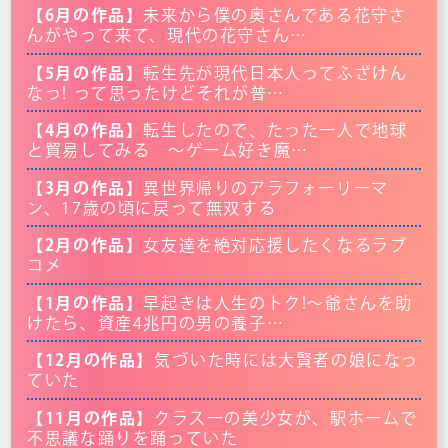
【6月の作品】
未来から僕の奥さんである花守さ
んがやって来て、現代の花守さん…
【5月の作品】
転生先が現代日本人ってふざけん
なっ! って思ったけどそれが普…
【4月の作品】
転生したので、たった一人で地球
と貿易してみる ～ゲーム好き魔…
【3月の作品】
異世界帰りのアラフォーリーマ
ン、17歳の頃に戻って無双する
【2月の作品】
女友達を絶対応援したくなるラブ
コメ
【1月の作品】
早起きは人生のトク!～爺さんを助
けたら、資産4兆円の男の養子…
【12月の作品】
気づいた時には大賢者の娘になっ
ていた
【11月の作品】
クラス一の美少女が、駅ホームで
不思議な踊りを踊っていた