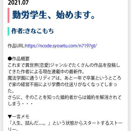
2021.07
勤労学生、始めます。
narou@mbs1179.com
作者:きなこもち
作品URL:
https://ncode.syosetu.com/n7197gt/
公式アカウント
●作品概要
これまで異世界[恋愛]ジャンルでたくさんの作品を投稿し
Youtubeチャンネル
てきた作者による現在連載中の最新作。
魔法学園に通うリディアは、あと一年で卒業というところ
で家の経営不振により学費の仕送りがなくなってしまっ
た。
さらに、そのことを知った婚約者からは婚約を解消されて
しまう・・・
▼一言メモ
「人生、詰んだ......。」という状態からスタートするストー
リー。