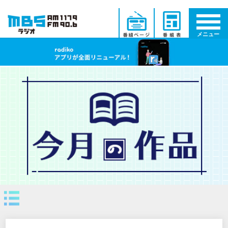
メニュー
今月の作品