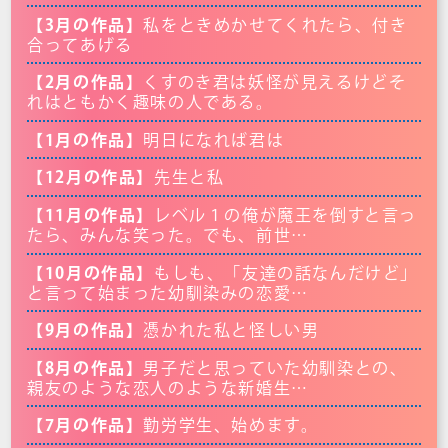
【3月の作品】
私をときめかせてくれたら、付き
合ってあげる
【2月の作品】
くすのき君は妖怪が見えるけどそ
れはともかく趣味の人である。
【1月の作品】
明日になれば君は
【12月の作品】
先生と私
【11月の作品】
レベル１の俺が魔王を倒すと言っ
たら、みんな笑った。でも、前世…
【10月の作品】
もしも、「友達の話なんだけど」
と言って始まった幼馴染みの恋愛…
【9月の作品】
憑かれた私と怪しい男
【8月の作品】
男子だと思っていた幼馴染との、
親友のような恋人のような新婚生…
【7月の作品】
勤労学生、始めます。