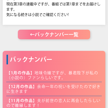
現在第3章の連載中ですが、番組では第1章までをお届けし
ます。
気になる続きは小説でご確認ください!
←バックナンバー一覧
バックナンバー
【1月の作品】
地味令嬢ですが、暴君陛下が私の
（小説の）ファンらしいです。
【12月の作品】
余命一年の呪いを受けたので好き
に生きます
【11月の作品】
夫が前世の恋人に再会したらしい
ので離縁します！