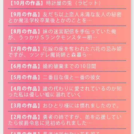
【10月の作品】
時計屋の兎（ラビット）
【9月の作品】
友だち以上恋人未満な友人の秘密
とか魔法学校卒業後とかのことを…
【8月の作品】
妹の迷宮配信を手伝っていた俺
が、うっかりＳランクモンスター相…
【7月の作品】
花嫁の座を奪われた六花の忌み姫
ですが、ツンデレ魔術師と森暮ら…
【6月の作品】
婚約破棄までの10日間
【5月の作品】
二番目な僕と一番の彼女
【4月の作品】
誰の代わりに愛されているのか知
った私は優しい嘘に溺れていく
【3月の作品】
おひとり様には慣れましたので。
【2月の作品】
勇者の姉ですが、弟を応援してい
たら侯爵令息に見初められました…