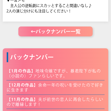
▼一言メモ
主人公の逆転劇にスカッとすること間違いなし♪
2人の演じ分けにも注目してください！
←バックナンバー一覧
バックナンバー
【1月の作品】
地味令嬢ですが、暴君陛下が私の
（小説の）ファンらしいです。
【12月の作品】
余命一年の呪いを受けたので好き
に生きます
【11月の作品】
夫が前世の恋人に再会したらしい
ので離縁します！