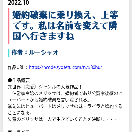
2022.10
婚約破棄に乗り換え、上等
narou@mbs1179.com
です。私は名前を変えて隣
国へ行きますね
作者：ルーシャオ
公式アカウント
作品URL：
https://ncode.syosetu.com/n7580hu/
Youtubeチャンネル
●作品概要
異世界〔恋愛〕ジャンルの人気作品！
伯爵家令嬢のメリッサは、婚約者であり公爵家後継のヒ
ューバートから婚約破棄を言い渡される。
挙句にはヒューバートはメリッサの妹・ライラと婚約する
ことになる。
失意のメリッサは一人で生きていくことを決断し・・・