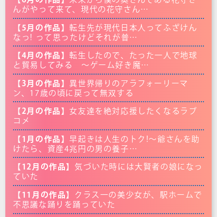
んがやって来て、現代の花守さん…
【5月の作品】
転生先が現代日本人ってふざけん
なっ! って思ったけどそれが普…
【4月の作品】
転生したので、たった一人で地球
と貿易してみる ～ゲーム好き魔…
【3月の作品】
異世界帰りのアラフォーリーマ
ン、17歳の頃に戻って無双する
【2月の作品】
女友達を絶対応援したくなるラブ
コメ
【1月の作品】
早起きは人生のトク!～爺さんを助
けたら、資産4兆円の男の養子…
【12月の作品】
気づいた時には大賢者の娘になっ
ていた
【11月の作品】
クラス一の美少女が、駅ホームで
不思議な踊りを踊っていた