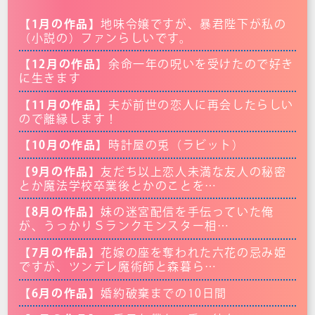
【1月の作品】
地味令嬢ですが、暴君陛下が私の
（小説の）ファンらしいです。
【12月の作品】
余命一年の呪いを受けたので好き
に生きます
【11月の作品】
夫が前世の恋人に再会したらしい
ので離縁します！
【10月の作品】
時計屋の兎（ラビット）
【9月の作品】
友だち以上恋人未満な友人の秘密
とか魔法学校卒業後とかのことを…
【8月の作品】
妹の迷宮配信を手伝っていた俺
が、うっかりＳランクモンスター相…
【7月の作品】
花嫁の座を奪われた六花の忌み姫
ですが、ツンデレ魔術師と森暮ら…
【6月の作品】
婚約破棄までの10日間