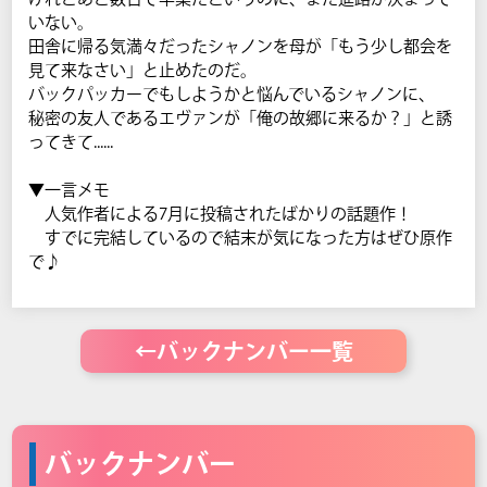
いない。
田舎に帰る気満々だったシャノンを母が「もう少し都会を
見て来なさい」と止めたのだ。
バックパッカーでもしようかと悩んでいるシャノンに、
秘密の友人であるエヴァンが「俺の故郷に来るか？」と誘
ってきて......
▼一言メモ
人気作者による7月に投稿されたばかりの話題作！
すでに完結しているので結末が気になった方はぜひ原作
で♪
←バックナンバー一覧
バックナンバー