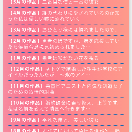
【5月の作品】
二番目な僕と一番の彼女
【4月の作品】
誰の代わりに愛されているのか知
った私は優しい嘘に溺れていく
【3月の作品】
おひとり様には慣れましたので。
【2月の作品】
勇者の姉ですが、弟を応援してい
たら侯爵令息に見初められました…
【1月の作品】
愚者は咲かない花を視る
【12月の作品】
ネトゲで結婚した相手が学校のア
イドルだったんだが。～氷のアイ…
【11月の作品】
悪童ピアニストと内気な剣道女子
のための叙情的組曲
【10月の作品】
婚約破棄に乗り換え、上等です。
私は名前を変えて隣国へ行きます…
【9月の作品】
平凡な僕と、美しい彼女
【8月の作品】
すべてにおいて負ける僕が唯一勝