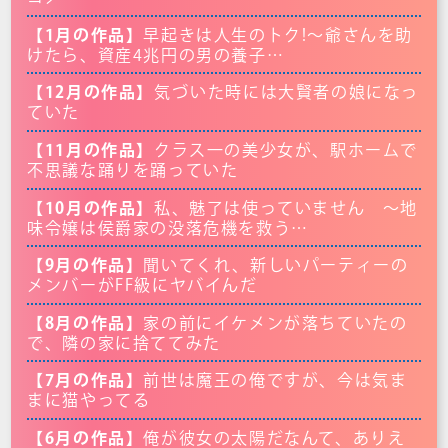
【1月の作品】
早起きは人生のトク!～爺さんを助
けたら、資産4兆円の男の養子…
【12月の作品】
気づいた時には大賢者の娘になっ
ていた
【11月の作品】
クラス一の美少女が、駅ホームで
不思議な踊りを踊っていた
【10月の作品】
私、魅了は使っていません ～地
味令嬢は侯爵家の没落危機を救う…
【9月の作品】
聞いてくれ、新しいパーティーの
メンバーがFF級にヤバイんだ
【8月の作品】
家の前にイケメンが落ちていたの
で、隣の家に捨ててみた
【7月の作品】
前世は魔王の俺ですが、今は気ま
まに猫やってる
【6月の作品】
俺が彼女の太陽だなんて、ありえ