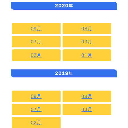
2020年
09月
08月
07月
03月
02月
01月
2019年
09月
08月
07月
03月
02月