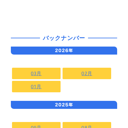
バックナンバー
2026年
03月
02月
01月
2025年
09月
08月