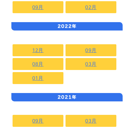
09月
02月
2022年
12月
09月
08月
03月
01月
2021年
09月
03月