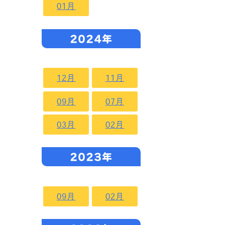
01月
2024年
12月
11月
09月
07月
03月
02月
2023年
09月
02月