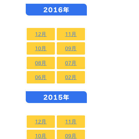
2016年
12月
11月
10月
09月
08月
07月
06月
02月
2015年
12月
11月
10月
09月