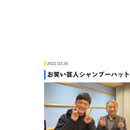
2022.03.25
お笑い芸人シャンプーハット