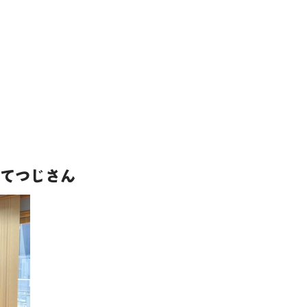
てつじさん