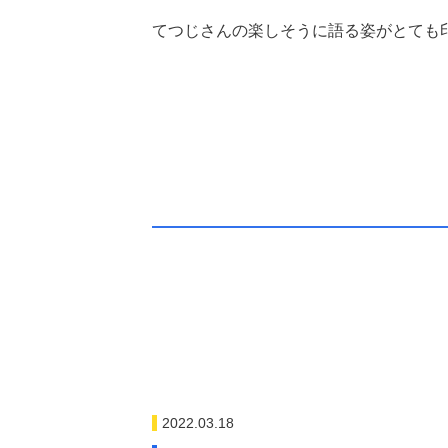
てつじさんの楽しそうに語る姿がとて
2022.03.18