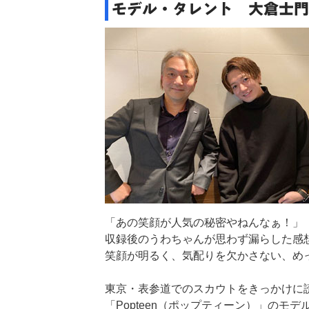
モデル・タレント 大倉士門
「あの笑顔が人気の秘密やねんなぁ！」
収録後のうわちゃんが思わず漏らした感
笑顔が明るく、気配りを欠かさない、め
東京・表参道でのスカウトをきっかけに
「Popteen（ポップティーン）」のモ