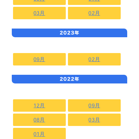
03月
02月
2023年
09月
02月
2022年
12月
09月
08月
03月
01月