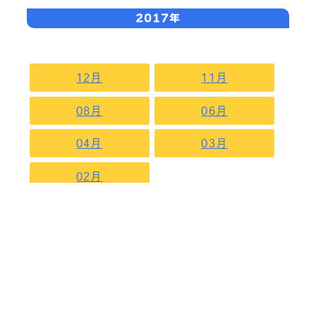
2017年
12月
11月
08月
06月
04月
03月
02月
2016年
12月
11月
10月
09月