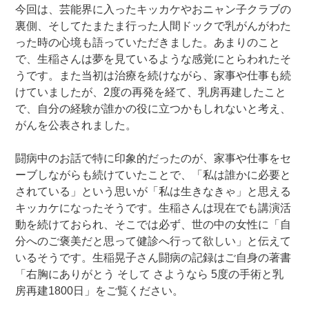
今回は、芸能界に入ったキッカケやおニャン子クラブの
裏側、そしてたまたま行った人間ドックで乳がんがわた
った時の心境も語っていただきました。あまりのこと
で、生稲さんは夢を見ているような感覚にとらわれたそ
うです。また当初は治療を続けながら、家事や仕事も続
けていましたが、2度の再発を経て、乳房再建したこと
で、自分の経験が誰かの役に立つかもしれないと考え、
がんを公表されました。
闘病中のお話で特に印象的だったのが、家事や仕事をセ
ーブしながらも続けていたことで、「私は誰かに必要と
されている」という思いが「私は生きなきゃ」と思える
キッカケになったそうです。生稲さんは現在でも講演活
動を続けておられ、そこでは必ず、世の中の女性に「自
分へのご褒美だと思って健診へ行って欲しい」と伝えて
いるそうです。生稲晃子さん闘病の記録はご自身の著書
「右胸にありがとう そして さようなら 5度の手術と乳
房再建1800日」をご覧ください。