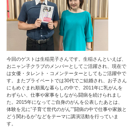
今回のゲストは生稲晃子さんです。生稲さんといえば、
おニャン子クラブのメンバーとしてご活躍され、現在で
は女優・タレント・コメンテーターとしてもご活躍中で
す。またプライベートでは30代でご結婚され、お子さん
にもめぐまれ順風な暮らしの中で、2011年に乳がんを
わずらい、仕事や家事をしながら闘病を続けられまし
た。2015年になってご自身のがんを公表したあとは、
体験を元に"子育て世代のがん""闘病の中で仕事や家族と
どう関わるか"などをテーマに講演活動を行っていま
す。