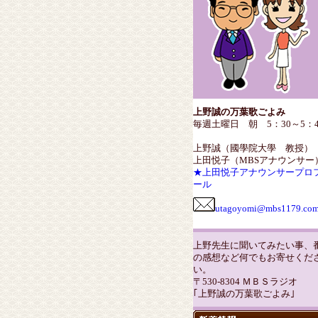
上野誠の万葉歌ごよみ
毎週土曜日 朝 5：30～5：4
上野誠（國學院大學 教授）
上田悦子（MBSアナウンサー
★上田悦子アナウンサープロ
ール
utagoyomi@mbs1179.co
上野先生に聞いてみたい事、
の感想など何でもお寄せくだ
い。
〒530-8304 ＭＢＳラジオ
｢上野誠の万葉歌ごよみ｣