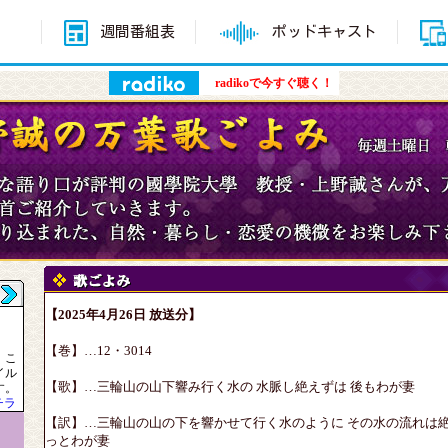
週間番組表
ポッドキャスト
radikoで今すぐ聴く！
【2025年4月26日 放送分】
【巻】…12・3014
、こ
イル
【歌】…三輪山の山下響み行く水の 水脈し絶えずは 後もわが妻
す。
チラ
【訳】…三輪山の山の下を響かせて行く水のように その水の流れは
っとわが妻