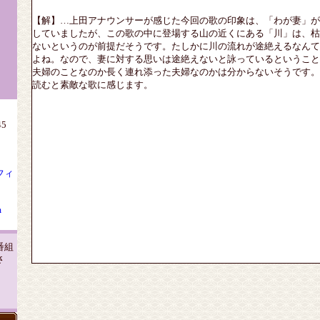
【解】…上田アナウンサーが感じた今回の歌の印象は、「わが妻」が
していましたが、この歌の中に登場する山の近くにある「川」は、枯
ないというのが前提だそうです。たしかに川の流れが途絶えるなんて
よね。なので、妻に対する思いは途絶えないと詠っているということ
夫婦のことなのか長く連れ添った夫婦なのかは分からないそうです。
読むと素敵な歌に感じます。
5
）
フィ
m
番組
さ