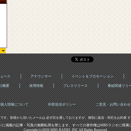
ュース
アナウンサー
イベント＆プロモーション
社概要
採用情報
プレスリリース
番組関連リリ
個人情報について
外部送信ポリシー
ご意見・お問い合わせ
です。皆様から頂いたメールは 必ず目を通しておりますが、個別に返信・対応をお約束 
ジに掲載の記事・写真の無断転用を禁じます。すべての著作権はMBSラジオに帰属
Copyright (c)2026 MBS RADIO, INC All Rights Reserved.