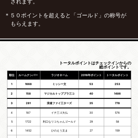
されます。
５０ポイントを超えると「ゴールド」の称号が
もらえます。
トータルポイントはチェックインからの
総ポイントです。
順位
ルームナンバー
ラジオネーム
2016年ポイント
トータルポイント
1
1668
ミッシー文
53
253
2
158
マジカルトップブラ三コ
40
1486
3
281
浪速ファイ三ターズ
35
778
4
187
イチ三ゴ大仏
30
576
5
1722
利口なリコちゃんゴールド
29
58
6
1452
ひのえう文ま
27
159