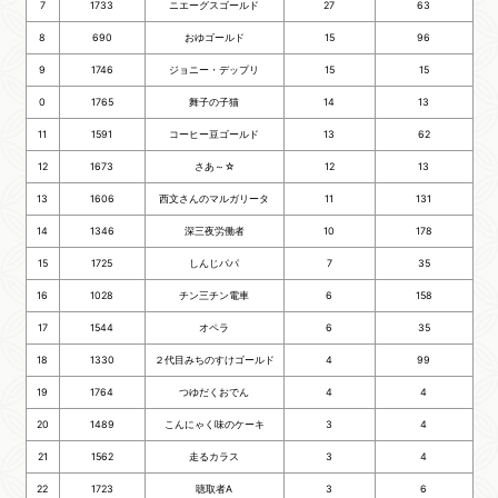
7
1733
ニエーグスゴールド
27
63
8
690
おゆゴールド
15
96
9
1746
ジョニー・デップリ
15
15
0
1765
舞子の子猫
14
13
11
1591
コーヒー豆ゴールド
13
62
12
1673
さあ～☆
12
13
13
1606
西文さんのマルガリータ
11
131
14
1346
深三夜労働者
10
178
15
1725
しんじパパ
7
35
16
1028
チン三チン電車
6
158
17
1544
オペラ
6
35
18
1330
２代目みちのすけゴールド
4
99
19
1764
つゆだくおでん
4
4
20
1489
こんにゃく味のケーキ
3
4
21
1562
走るカラス
3
4
22
1723
聴取者A
3
6