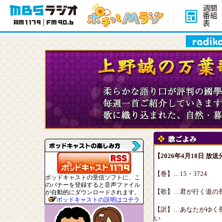
週間
番組
表
【2026年4月18日 放送
【巻】…15・3724
ポッドキャストの受信ソフトに、こ
のバナーを登録すると音声ファイル
【歌】…君が行く道の
が自動的にダウンロードされます。
ポッドキャストの説明はコチラ
【訳】…あなたがゆく
い