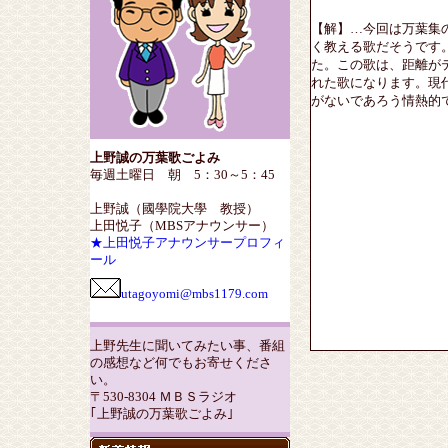
【解】…今回は万葉集
く教える歌だそうです
た。この歌は、距離が
れた歌になります。現
がないであろう情熱的
上野誠の万葉歌ごよみ
毎週土曜日 朝 5：30～5：45
上野誠（國學院大學 教授）
上田悦子（MBSアナウンサー）
★上田悦子アナウンサープロフィ
ール
utagoyomi@mbs1179.com
上野先生に聞いてみたい事、番組
の感想など何でもお寄せくださ
い。
〒530-8304 ＭＢＳラジオ
｢上野誠の万葉歌ごよみ｣