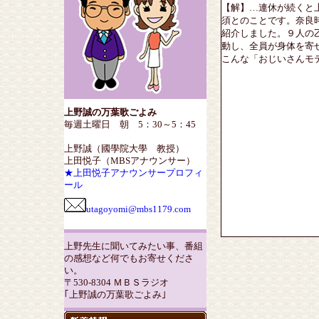
【解】…連休が続くと
須とのことです。奈良
紹介しました。９人の
動し、全員が身体を寄
こんな「おじいさんモ
上野誠の万葉歌ごよみ
毎週土曜日 朝 5：30～5：45
上野誠（國學院大學 教授）
上田悦子（MBSアナウンサー）
★上田悦子アナウンサープロフィ
ール
utagoyomi@mbs1179.com
上野先生に聞いてみたい事、番組
の感想など何でもお寄せくださ
い。
〒530-8304 ＭＢＳラジオ
｢上野誠の万葉歌ごよみ｣