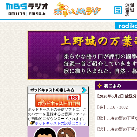
週間
番組
表
【2026年5月2日 放送
【巻】…16・3802
ポッドキャストの受信ソフトに、こ
のバナーを登録すると音声ファイル
【歌】…春の野の下草な
が自動的にダウンロードされます。
ポッドキャストの説明はコチラ
【訳】…春の野の下草