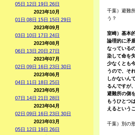
05
日
12
日
19
日
26
日
千葉）避難
2023年10月
う？
01
日
08
日
15
日
15
日
29
日
2023年09月
室崎）基本
03
日
10
日
17
日
24
日
論理的に矛
2023年08月
なっている
06
日
13
日
20
日
27
日
染して命を
2023年07月
少なくとも
02
日
09
日
16
日
23
日
30
日
うので、そ
2023年06月
しかないん
04
日
11
日
18
日
25
日
るんですが
2023年05月
避難所の側
07
日
14
日
21
日
28
日
もうひとつ
2023年04月
えるという
02
日
09
日
16
日
23
日
30
日
2023年03月
千葉）別の
05
日
12
日
19
日
26
日