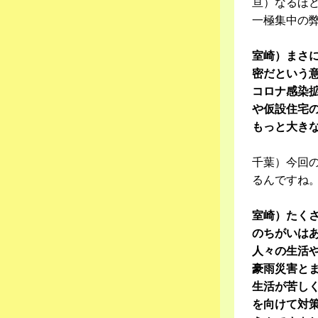
亘）なるほ
一極集中の
室崎）まさ
密だという
コロナ感染
や仮設住宅
もっと大き
千葉）今回
るんですね
室崎）たく
のちがいは
人々の生活
豪雨災害と
生活が苦し
を向けて対