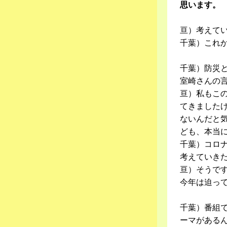
思います。
亘）考えて
千葉）これ
千葉）防災
室崎さんの
亘）私もこ
てきました
ないんだと
ども、本当
千葉）コロ
考えていき
亘）そうで
今年は迫っ
千葉）番組
ーマがある