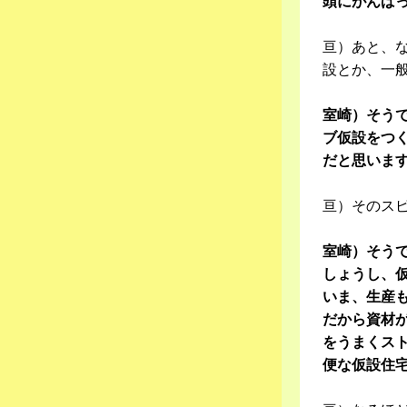
頭にがんば
亘）あと、
設とか、一
室崎）そう
ブ仮設をつ
だと思いま
亘）そのス
室崎）そう
しょうし、
いま、生産
だから資材
をうまくス
便な仮設住