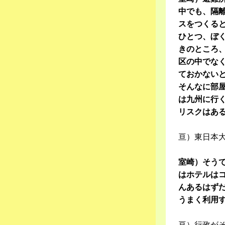
中でも、隔
スをつくる
ひとつ、ぼ
きのところ
区の中でな
ておかない
そんなに部
は九州に行
リスクはあ
亘）東日本
室崎）そう
はホテルは
んあるはず
うまく利用
亘）行政が