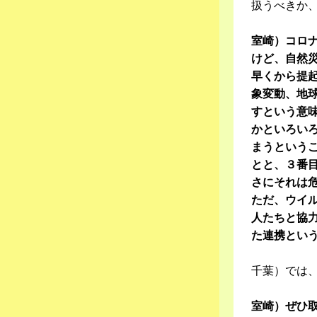
扱うべきか
室崎）コロ
けど、自然
早くから提
象変動、地
すという意
かといろい
まうという
とと、３番
さにそれは
ただ、ウイ
人たちと協
た連携とい
千葉）では
室崎）ぜひ