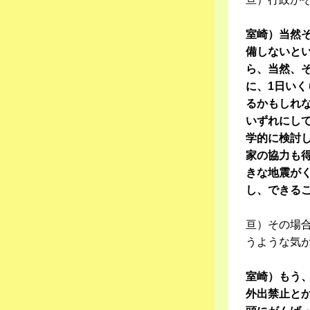
室崎）当然
備しないと
ら、当然、
に、1日い
るかもしれ
いずれにし
学的に検討
家の協力も
きな地震が
し、できる
亘）その場
うような気
室崎）もう
外出禁止と