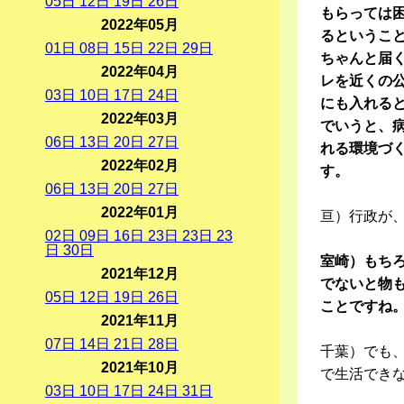
05
日
12
日
19
日
26
日
もらっては
2022年05月
るというこ
01
日
08
日
15
日
22
日
29
日
ちゃんと届
2022年04月
レを近くの
03
日
10
日
17
日
24
日
にも入れる
2022年03月
でいうと、
06
日
13
日
20
日
27
日
れる環境づ
2022年02月
す。
06
日
13
日
20
日
27
日
2022年01月
亘）行政が
02
日
09
日
16
日
23
日
23
日
23
日
30
日
室崎）もち
2021年12月
でないと物
05
日
12
日
19
日
26
日
ことですね
2021年11月
07
日
14
日
21
日
28
日
千葉）でも
2021年10月
で生活でき
03
日
10
日
17
日
24
日
31
日