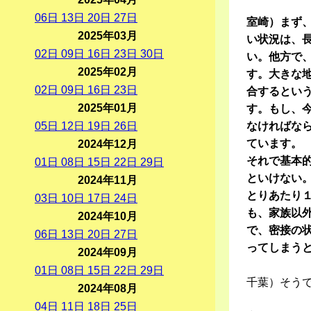
06
日
13
日
20
日
27
日
室崎）まず
2025年03月
い状況は、
02
日
09
日
16
日
23
日
30
日
い。他方で
2025年02月
す。大きな
02
日
09
日
16
日
23
日
合するとい
2025年01月
す。もし、
05
日
12
日
19
日
26
日
なければな
ています。
2024年12月
それで基本
01
日
08
日
15
日
22
日
29
日
といけない
2024年11月
とりあたり
03
日
10
日
17
日
24
日
も、家族以
2024年10月
で、密接の
06
日
13
日
20
日
27
日
ってしまう
2024年09月
01
日
08
日
15
日
22
日
29
日
千葉）そう
2024年08月
04
日
11
日
18
日
25
日