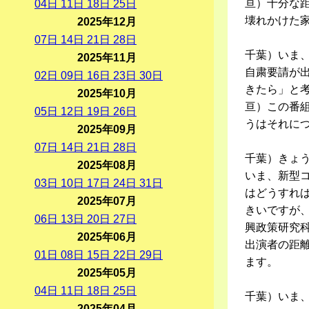
亘）十分な
04
日
11
日
18
日
25
日
壊れかけた
2025年12月
07
日
14
日
21
日
28
日
千葉）いま
2025年11月
自粛要請が
02
日
09
日
16
日
23
日
30
日
きたら」と
2025年10月
亘）この番
05
日
12
日
19
日
26
日
うはそれに
2025年09月
07
日
14
日
21
日
28
日
千葉）きょ
2025年08月
いま、新型
03
日
10
日
17
日
24
日
31
日
はどうすれ
2025年07月
きいですが
06
日
13
日
20
日
27
日
興政策研究
2025年06月
出演者の距
01
日
08
日
15
日
22
日
29
日
ます。
2025年05月
04
日
11
日
18
日
25
日
千葉）いま
2025年04月