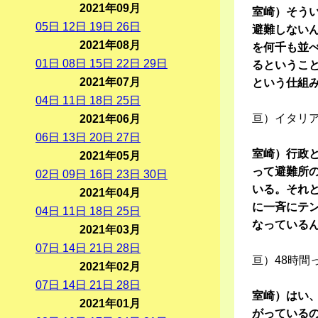
2021年09月
室崎）そう
05
日
12
日
19
日
26
日
避難しない
2021年08月
を何千も並
01
日
08
日
15
日
22
日
29
日
るというこ
2021年07月
という仕組
04
日
11
日
18
日
25
日
亘）イタリ
2021年06月
06
日
13
日
20
日
27
日
室崎）行政
2021年05月
って避難所
02
日
09
日
16
日
23
日
30
日
いる。それ
2021年04月
に一斉にテ
04
日
11
日
18
日
25
日
なっている
2021年03月
07
日
14
日
21
日
28
日
亘）48時間
2021年02月
07
日
14
日
21
日
28
日
室崎）はい、
2021年01月
がっている