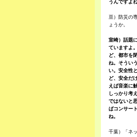
うんですよ
亘）防災の
ょうか。
室崎）話題
ていますよ
ど、都市を
ね。そうい
い。安全性
ど、安全だ
えば音楽に
しっかり考
ではないと
ばコンサー
ね。
千葉）「ネ