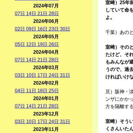
室崎）25
2024年07月
していて命を
07
日
14
日
21
日
28
日
よ。
2024年06月
02
日
09
日
16
日
23
日
30
日
千葉）あのと
2024年05月
05
日
12
日
19
日
26
日
室崎）その
2024年04月
たけど、それ
07
日
14
日
21
日
28
日
もみんなが
2024年03月
うので、過
03
日
10
日
17
日
24
日
31
日
ければいけ
2024年02月
04
日
11
日
18
日
25
日
亘）阪神・
2024年01月
ンザにかか
07
日
14
日
21
日
28
日
方を隔離す
2023年12月
室崎）そう
03
日
10
日
17
日
24
日
31
日
くさんいた
2023年11月