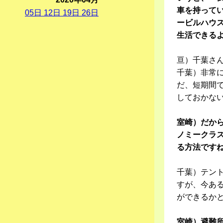
車を持って
05
日
12
日
19
日
26
日
ービルハウ
生活できる
亘）千葉さ
千葉）非常
だ、短期間
しておかな
室崎）だか
ノミークラ
る方法です
千葉）テン
すが、今あ
ができるか
室崎）避難