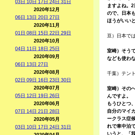
03
日
10
日
17
日
24
日
31
日
ますよね。
2020年12月
ので、日本
06
日
13
日
20
日
27
日
ほうがいい
2020年11月
01
日
08
日
15
日
22
日
29
日
亘）日本で
2020年10月
04
日
11
日
18
日
25
日
室崎）そう
2020年09月
なども使わ
06
日
13
日
27
日
2020年08月
千葉）テン
02
日
09
日
16
日
23
日
30
日
2020年07月
室崎）その
05
日
12
日
19
日
26
日
んですよ。
2020年06月
もうひとつ
自分のマイ
07
日
14
日
21
日
28
日
ークラス症
2020年05月
れで車中泊
03
日
10
日
17
日
24
日
31
日
いうと、「
2020年04月