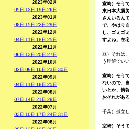
2023年02月
室崎）そう
05
日
12
日
19
日
26
日
東日本大震
2023年01月
さんいるん
08
日
15
日
22
日
29
日
で、やはり
2022年12月
し、ゴミゴ
04
日
11
日
18
日
25
日
すよね。在
2022年11月
亘）それは
06
日
13
日
20
日
27
日
う理解でい
2022年10月
02
日
09
日
16
日
23
日
30
日
室崎）そう
2022年09月
ないので、
04
日
11
日
18
日
25
日
いとか、情
2022年08月
おそれがあ
07
日
14
日
21
日
28
日
2022年07月
千葉）孤立
03
日
10
日
17
日
24
日
31
日
2022年06月
室崎）そう