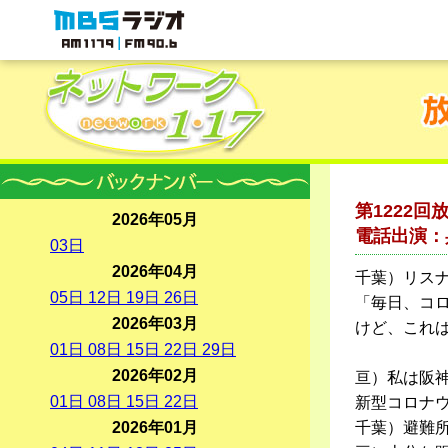
MBSラジオ 1179|FM90.6
第1222
2026年05月
電話出演：
03
日
2026年04月
千葉）リス
05
日
12
日
19
日
26
日
「毎日、コ
2026年03月
けど、これ
01
日
08
日
15
日
22
日
29
日
2026年02月
亘）私は阪
01
日
08
日
15
日
22
日
新型コロナ
2026年01月
千葉）避難