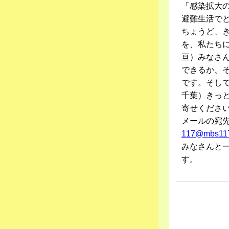
「感染拡大
避難生活で
ちょうど、
を、私たち
亘）みなさ
できるか、
です。そし
千葉）きっ
寄せくださ
メールの宛
117@mbs11
みなさんと
す。