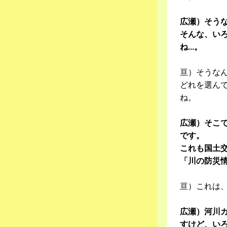
広瀬）そう
そんな、い
ね...。
亘）そうな
どれを選ん
ね。
広瀬）そこ
です。
これも国土
「川の防災
亘）これは
広瀬）河川
すけど、い