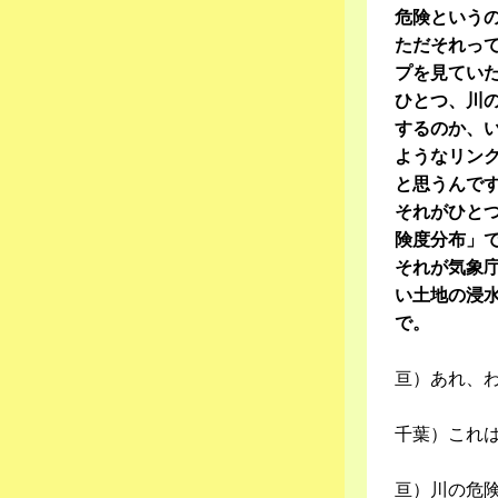
危険という
ただそれっ
プを見てい
ひとつ、川
するのか、
ようなリン
と思うんで
それがひと
険度分布」
それが気象
い土地の浸
で。
亘）あれ、
千葉）これ
亘）川の危