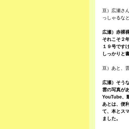
亘）広瀬さ
っしゃるな
広瀬）赤裸
それこそ２
１９号です
しっかりと
亘）あと、
広瀬）そう
雲の写真が
YouTub
あとは、便利
て、本とス
ました。