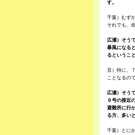
す。
千葉）むず
それでも、
広瀬）そう
暴風になる
るというこ
亘）特に、
ことなるの
広瀬）そう
９号の接近
避難所に行
る方、多い
千葉）とに