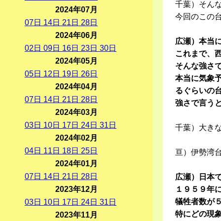
千葉）そん
2024年07月
今回のこの
07
日
14
日
21
日
28
日
2024年06月
広瀬）本当
02
日
09
日
16
日
23
日
30
日
これまで、
2024年05月
そんな強さ
05
日
12
日
19
日
26
日
本当に気象
2024年04月
るぐらいの
07
日
14
日
21
日
28
日
強さで言う
2024年03月
03
日
10
日
17
日
24
日
31
日
千葉）大きな
2024年02月
04
日
11
日
18
日
25
日
亘）伊勢湾
2024年01月
07
日
14
日
21
日
28
日
広瀬）日本
2023年12月
１９５９年
犠牲者数が
03
日
10
日
17
日
24
日
31
日
特にどの現
2023年11月