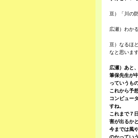
亘）「川の
広瀬）わか
亘）なるほ
なと思いま
広瀬）あと
筆保先生が中
っていうも
これから予
コンピュー
すね。
これまで７
害が出るか
今までは風
のかってい