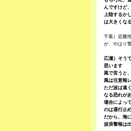
んですけど
上陸するか
は大きくな
千葉）近畿
が、やはり
広瀬）そう
思います
風で言うと
風は注意報
ただ波は遠
なる恐れが
場合によっ
のは通行止
だから、海
波浪警報は