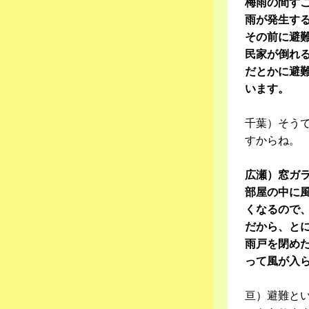
梅雨の間す
雨が発生す
その前に避
民家が倒れ
だとかに避
います。
千葉）そう
すからね。
広瀬）窓ガ
部屋の中に
くなるので
だから、と
雨戸を閉め
って風が入
亘）避難と