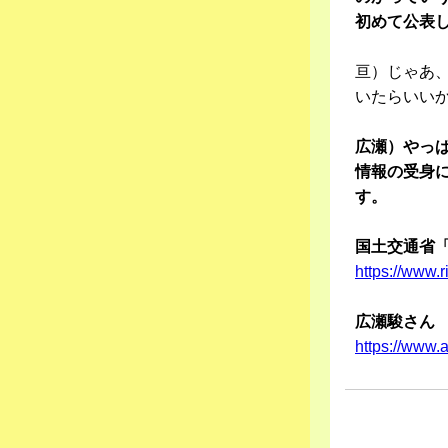
初めて公表
亘）じゃあ
いたらいい
広瀬）やっ
情報の受身
す。
国土交通省
https://www.r
広瀬駿さん 
https://www