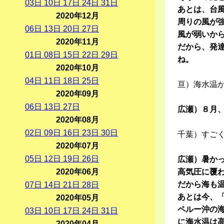
03
日
10
日
17
日
24
日
31
日
あとは、台
2020年12月
周りの風が
06
日
13
日
20
日
27
日
風が弱いか
2020年11月
だから、発
01
日
08
日
15
日
22
日
29
日
ね。
2020年10月
04
日
11
日
18
日
25
日
亘）海水温
2020年09月
06
日
13
日
27
日
広瀬）８月
2020年08月
02
日
09
日
16
日
23
日
30
日
千葉）すご
2020年07月
05
日
12
日
19
日
26
日
広瀬）暑か
2020年06月
高気圧に覆
だから海も
07
日
14
日
21
日
28
日
あとは今、
2020年05月
ペルー沖の
03
日
10
日
17
日
24
日
31
日
に海水温は
2020年04月