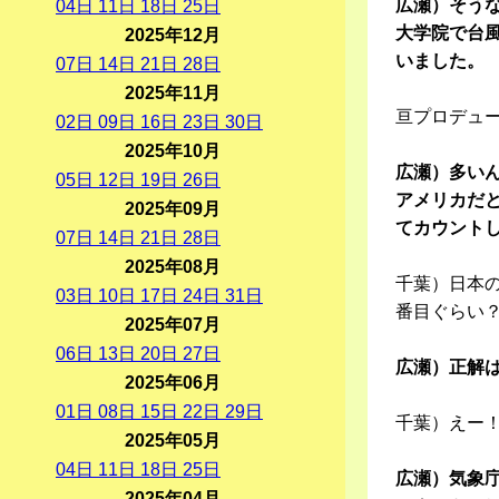
広瀬）そう
04
日
11
日
18
日
25
日
大学院で台
2025年12月
いました。
07
日
14
日
21
日
28
日
2025年11月
亘プロデュ
02
日
09
日
16
日
23
日
30
日
2025年10月
広瀬）多い
05
日
12
日
19
日
26
日
アメリカだ
2025年09月
てカウント
07
日
14
日
21
日
28
日
2025年08月
千葉）日本
03
日
10
日
17
日
24
日
31
日
番目ぐらい
2025年07月
06
日
13
日
20
日
27
日
広瀬）正解
2025年06月
01
日
08
日
15
日
22
日
29
日
千葉）えー
2025年05月
04
日
11
日
18
日
25
日
広瀬）気象
2025年04月