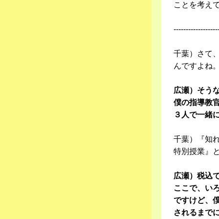
ことを考え
------------------
千葉）さて
んですよね
広瀬）そう
僕の指導教
３人で一緒
千葉）『知
特別授業』
広瀬）税込で
ここで、い
ですけど、
されるまで