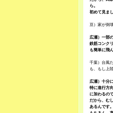
ら。
初めて見ま
亘）家が倒
広瀬）一部
鉄筋コンク
も簡単に飛
千葉）台風
も、もし上
広瀬）十分
特に進行方
に加わるの
だから、む
あるんです
もちろん、