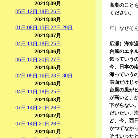
2021年09月
高潮のこと
05
日
12
日
19
日
26
日
ください。
2021年08月
01
日
08
日
15
日
22
日
29
日
亘）なぜそ
2021年07月
04
日
11
日
18
日
25
日
広瀬）海水
台風のエネ
2021年06月
気っていう
06
日
13
日
20
日
27
日
今、日本の
2021年05月
海っていう
02
日
09
日
16
日
23
日
30
日
表面だけじ
2021年04月
台風の風が
04
日
11
日
18
日
25
日
が高いと、
2021年03月
下がらない
07
日
14
日
21
日
28
日
だいたい、
2021年02月
ど、今、西
07
日
14
日
21
日
28
日
かつてなか
2021年01月
そういった