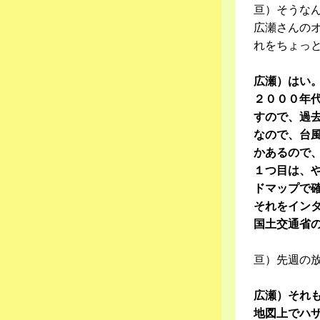
亘）そうな
広瀬さんの
れをちょっ
広瀬）はい
２０００年
すので、過
なので、台
かあるので
１つ目は、
ドマップで
それをイン
国土交通省
亘）先週の
広瀬）それ
地図上でハ