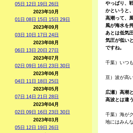
やっぱり、
05
日
12
日
19
日
26
日
かというと
2023年10月
高潮って、
01
日
08
日
15
日
15
日
29
日
風が海水を
2023年09月
あとは低気
03
日
10
日
17
日
24
日
気圧が低い
2023年08月
ですね。
06
日
13
日
20
日
27
日
2023年07月
千葉）いつ
02
日
09
日
16
日
23
日
30
日
2023年06月
亘）波が高
04
日
11
日
18
日
25
日
2023年05月
広瀬）高潮
07
日
14
日
21
日
28
日
高波とは違
2023年04月
02
日
09
日
16
日
23
日
30
日
千葉）海が
2023年03月
地にはみん
05
日
12
日
19
日
26
日