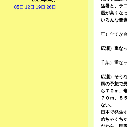
猛暑と、ラ
05
日
12
日
19
日
26
日
温が高くな
いろんな要
亘）全てが
広瀬）重な
千葉）重な
広瀬）そう
風の予想で
ら７０ｍ、
７０ｍ、８
ない。
日本で発生
めちゃくち
だから、民