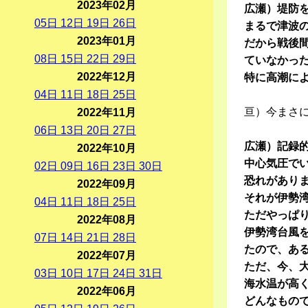
2023年02月
広瀬）堤防
05
日
12
日
19
日
26
日
まるで津波
2023年01月
だから戦後
08
日
15
日
22
日
29
日
ていなかっ
2022年12月
特に高潮に
04
日
11
日
18
日
25
日
亘）今まさ
2022年11月
06
日
13
日
20
日
27
日
広瀬）記録
2022年10月
中心気圧でい
02
日
09
日
16
日
23
日
30
日
恐れがあり
2022年09月
それが伊勢
04
日
11
日
18
日
25
日
ただやっぱ
2022年08月
伊勢湾台風
07
日
14
日
21
日
28
日
たので、あ
2022年07月
ただ、今、
03
日
10
日
17
日
24
日
31
日
海水温が高
2022年06月
どんなもの