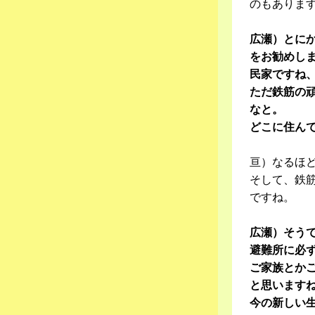
のもありま
広瀬）とに
をお勧めし
民家ですね
ただ鉄筋の
なと。
どこに住ん
亘）なるほ
そして、鉄
ですね。
広瀬）そう
避難所に必
ご家族とか
と思います
今の新しい