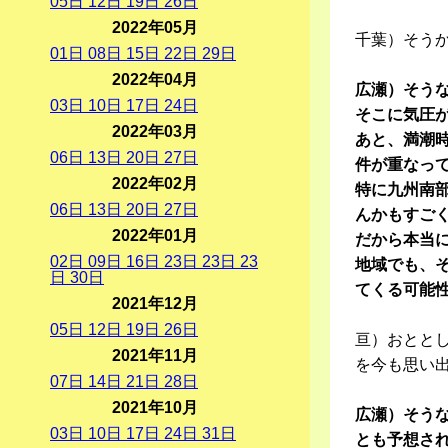
05
日
12
日
19
日
26
日
2022年05月
千葉）そう
01
日
08
日
15
日
22
日
29
日
2022年04月
広瀬）そう
03
日
10
日
17
日
24
日
そこに気圧
2022年03月
あと、満潮
06
日
13
日
20
日
27
日
件が重なっ
2022年02月
特に九州南
06
日
13
日
20
日
27
日
んかもすご
2022年01月
だから本当
02
日
09
日
16
日
23
日
23
日
23
地域でも、
日
30
日
てくる可能
2021年12月
05
日
12
日
19
日
26
日
亘）おとと
2021年11月
を今も思い
07
日
14
日
21
日
28
日
2021年10月
広瀬）そう
03
日
10
日
17
日
24
日
31
日
とも予想さ