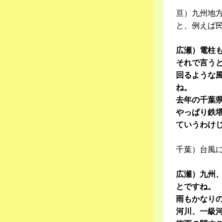
亘）九州地
と、例えば
広瀬）電柱
それで言う
回るような
ね。
去年の千葉
やっぱり鉄
ていうわけ
千葉）台風
広瀬）九州
とですね。
雨もかなり
河川、一級