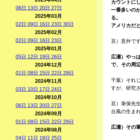
カウントに
06
日
13
日
20
日
27
日
一番多いの
2025年03月
る。
02
日
09
日
16
日
23
日
30
日
アメリカだ
2025年02月
02
日
09
日
16
日
23
日
亘）意外で
2025年01月
05
日
12
日
19
日
26
日
広瀬）やっ
で、その周
2024年12月
01
日
08
日
15
日
22
日
29
日
千葉）それ
2024年11月
すが、研究
03
日
10
日
17
日
24
日
2024年10月
亘）筆保先
06
日
13
日
20
日
27
日
台風の生ま
2024年09月
01
日
08
日
15
日
22
日
29
日
広瀬）その
2024年08月
04
日
11
日
18
日
25
日