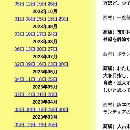
万ほど。少
05
日
12
日
19
日
26
日
2023年10月
西村）一度
01
日
08
日
15
日
15
日
29
日
2023年09月
高橋）市町
03
日
10
日
17
日
24
日
登録を解除
2023年08月
06
日
13
日
20
日
27
日
西村）ボラ
2023年07月
02
日
09
日
16
日
23
日
30
日
高橋）わた
2023年06月
大を目指し
04
日
11
日
18
日
25
日
育成・拡大
2023年05月
しいと思っ
07
日
14
日
21
日
28
日
2023年04月
西村）熊本の
02
日
09
日
16
日
23
日
30
日
ランティア
2023年03月
05
日
12
日
19
日
26
日
高橋）人吉