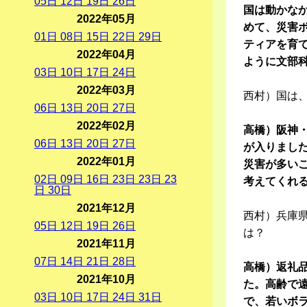
05
日
12
日
19
日
26
日
国は動かな
2022年05月
めて、災害
01
日
08
日
15
日
22
日
29
日
ティアを育
2022年04月
ように文部
03
日
10
日
17
日
24
日
2022年03月
西村）国は
06
日
13
日
20
日
27
日
2022年02月
高橋）阪神・
06
日
13
日
20
日
27
日
が入りまし
2022年01月
災害が多い
02
日
09
日
16
日
23
日
23
日
23
考えてくれ
日
30
日
2021年12月
西村）兵庫
05
日
12
日
19
日
26
日
は？
2021年11月
07
日
14
日
21
日
28
日
高橋）返礼品
2021年10月
た。高齢で
03
日
10
日
17
日
24
日
31
日
で、若いボ