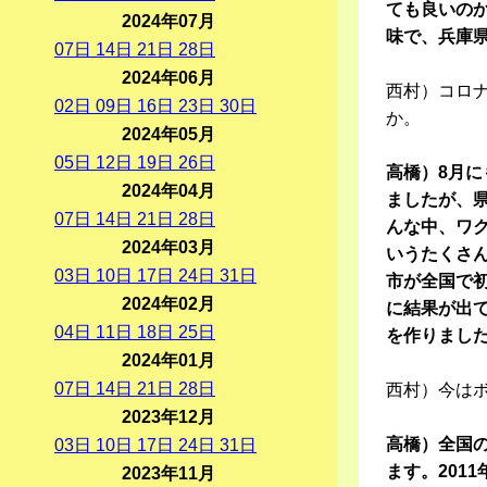
ても良いの
2024年07月
味で、兵庫
07
日
14
日
21
日
28
日
2024年06月
西村）コロ
02
日
09
日
16
日
23
日
30
日
か。
2024年05月
05
日
12
日
19
日
26
日
高橋）8月
2024年04月
ましたが、
07
日
14
日
21
日
28
日
んな中、ワ
2024年03月
いうたくさ
03
日
10
日
17
日
24
日
31
日
市が全国で初
2024年02月
に結果が出
04
日
11
日
18
日
25
日
を作りまし
2024年01月
07
日
14
日
21
日
28
日
西村）今は
2023年12月
高橋）全国
03
日
10
日
17
日
24
日
31
日
ます。201
2023年11月