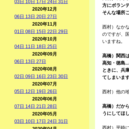
03
日
10
日
17
日
24
日
31
日
方にボラン
2020年12月
そんな場所
06
日
13
日
20
日
27
日
2020年11月
西村）なか
01
日
08
日
15
日
22
日
29
日
のですが、
2020年10月
いますね。
04
日
11
日
18
日
25
日
2020年09月
高橋）関西
06
日
13
日
27
日
高知・徳島.
2020年08月
ときに、兵
02
日
09
日
16
日
23
日
30
日
てしまいま
2020年07月
05
日
12
日
19
日
26
日
西村）他の地
2020年06月
高橋）だか
07
日
14
日
21
日
28
日
うにしてほ
2020年05月
03
日
10
日
17
日
24
日
31
日
西村）平時
2020年04月