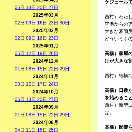
ケジュール
06
日
13
日
20
日
27
日
2025年03月
西村）わた
02
日
09
日
16
日
23
日
30
日
空港からの
2025年02月
大きな豪雨
02
日
09
日
16
日
23
日
どういうも
2025年01月
05
日
12
日
19
日
26
日
高橋）家屋
けが大きな
2024年12月
01
日
08
日
15
日
22
日
29
日
西村）結構
2024年11月
03
日
10
日
17
日
24
日
高橋）日数
2024年10月
を始めるこ
06
日
13
日
20
日
27
日
西村）新型
2024年09月
は。
01
日
08
日
15
日
22
日
29
日
2024年08月
高橋）影響
04
日
11
日
18
日
25
日