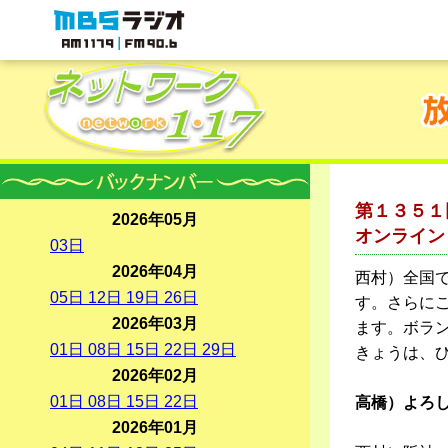
MBSラジオ 1179|FM90.6
第１３５１
2026年05月
オンライン
03
日
2026年04月
西村）全国
05
日
12
日
19
日
26
日
す。さらに
2026年03月
ます。ボラ
01
日
08
日
15
日
22
日
29
日
きょうは、ひ
2026年02月
01
日
08
日
15
日
22
日
高橋）よろ
2026年01月