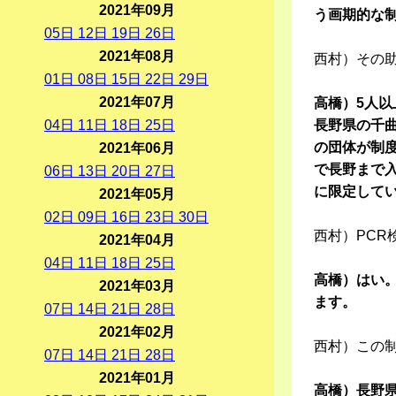
2021年09月
う画期的な制
05
日
12
日
19
日
26
日
2021年08月
西村）その
01
日
08
日
15
日
22
日
29
日
2021年07月
高橋）5人以
04
日
11
日
18
日
25
日
長野県の千曲
の団体が制
2021年06月
で長野まで
06
日
13
日
20
日
27
日
に限定して
2021年05月
02
日
09
日
16
日
23
日
30
日
西村）PCR
2021年04月
04
日
11
日
18
日
25
日
高橋）はい
2021年03月
ます。
07
日
14
日
21
日
28
日
2021年02月
西村）この
07
日
14
日
21
日
28
日
2021年01月
高橋）長野