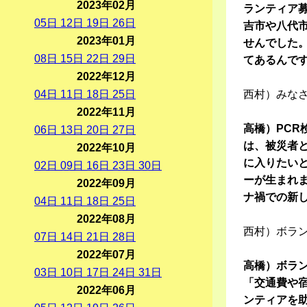
2023年02月
ランティア
05
日
12
日
19
日
26
日
吉市や八代
2023年01月
せんでした
08
日
15
日
22
日
29
日
てあるんで
2022年12月
04
日
11
日
18
日
25
日
西村）みな
2022年11月
高橋）PC
06
日
13
日
20
日
27
日
は、被災者
2022年10月
に入りたい
02
日
09
日
16
日
23
日
30
日
ーが生まれ
2022年09月
ナ禍での新
04
日
11
日
18
日
25
日
2022年08月
西村）ボラ
07
日
14
日
21
日
28
日
2022年07月
高橋）ボラ
03
日
10
日
17
日
24
日
31
日
「交通費や
2022年06月
ンティアを