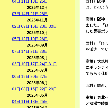
西村）阪神
04
日
11
日
18
日
25
日
は、どのよ
2025年12月
07
日
14
日
21
日
28
日
高橋）阪神・
2025年11月
ました。「
02
日
09
日
16
日
23
日
30
日
した災害ボ
2025年10月
05
日
12
日
19
日
26
日
西村）「ひ
2025年09月
を派遣して
07
日
14
日
21
日
28
日
2025年08月
高橋）大規
03
日
10
日
17
日
24
日
31
日
にボランテ
2025年07月
てもらう仕
06
日
13
日
20
日
27
日
2025年06月
西村）関西
01
日
08
日
15
日
22
日
29
日
2025年05月
高橋）東北
04
日
11
日
18
日
25
日
と渋滞で時間
2025年04月