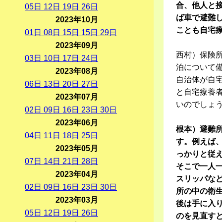
合、他人と
05
日
12
日
19
日
26
日
ば車で避難
2023年10月
ことも自宅
01
日
08
日
15
日
15
日
29
日
2023年09月
西村）保険
03
日
10
日
17
日
24
日
泊について
2023年08月
自治体が自
06
日
13
日
20
日
27
日
と自宅療養
2023年07月
いのでしょ
02
日
09
日
16
日
23
日
30
日
2023年06月
根本）避難
04
日
11
日
18
日
25
日
す。例えば
2023年05月
っかりと従
07
日
14
日
21
日
28
日
そこで一人
2023年04月
スリッパな
02
日
09
日
16
日
23
日
30
日
所の中の衛
2023年03月
後は手に入
05
日
12
日
19
日
26
日
のを見直す