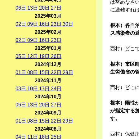
は努めなさ
06
日
13
日
20
日
27
日
に避難すれ
2025年03月
02
日
09
日
16
日
23
日
30
日
根本）各自
2025年02月
ス感染者の
02
日
09
日
16
日
23
日
2025年01月
西村）どこ
05
日
12
日
19
日
26
日
根本）市区
2024年12月
生労働省の
01
日
08
日
15
日
22
日
29
日
2024年11月
西村）どこ
03
日
10
日
17
日
24
日
2024年10月
根本）陽性
06
日
13
日
20
日
27
日
が指定する
2024年09月
す。
01
日
08
日
15
日
22
日
29
日
2024年08月
西村）保健
04
日
11
日
18
日
25
日