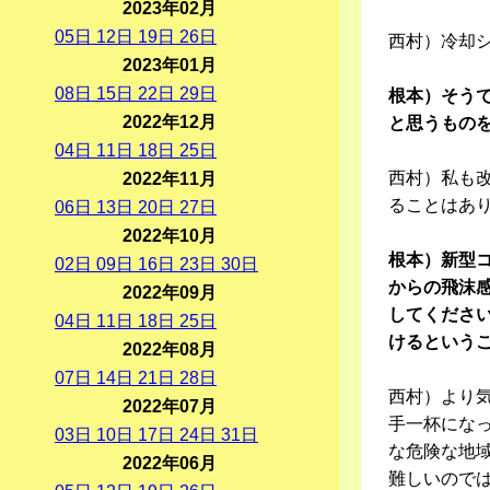
2023年02月
05
日
12
日
19
日
26
日
西村）冷却
2023年01月
08
日
15
日
22
日
29
日
根本）そう
2022年12月
と思うもの
04
日
11
日
18
日
25
日
西村）私も
2022年11月
ることはあ
06
日
13
日
20
日
27
日
2022年10月
根本）新型
02
日
09
日
16
日
23
日
30
日
からの飛沫
2022年09月
してくださ
04
日
11
日
18
日
25
日
けるという
2022年08月
07
日
14
日
21
日
28
日
西村）より
2022年07月
手一杯にな
03
日
10
日
17
日
24
日
31
日
な危険な地
2022年06月
難しいので