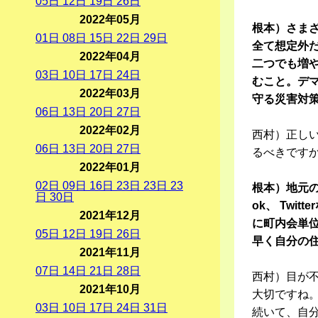
05
日
12
日
19
日
26
日
2022年05月
根本）さま
01
日
08
日
15
日
22
日
29
日
全て想定外
2022年04月
二つでも増
03
日
10
日
17
日
24
日
むこと。デ
2022年03月
守る災害対
06
日
13
日
20
日
27
日
2022年02月
西村）正し
06
日
13
日
20
日
27
日
るべきです
2022年01月
02
日
09
日
16
日
23
日
23
日
23
根本）地元の
日
30
日
ok、 Tw
2021年12月
に町内会単
05
日
12
日
19
日
26
日
早く自分の
2021年11月
07
日
14
日
21
日
28
日
西村）目が
2021年10月
大切ですね
03
日
10
日
17
日
24
日
31
日
続いて、自分