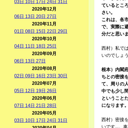
03
日
10
日
17
日
24
日
31
日
ているとこ
2020年12月
さい。
06
日
13
日
20
日
27
日
これは、各
2020年11月
で、実際に
01
日
08
日
15
日
22
日
29
日
分だと思い
2020年10月
04
日
11
日
18
日
25
日
西村）私で
2020年09月
いのでしょ
06
日
13
日
27
日
2020年08月
根本）内閣
02
日
09
日
16
日
23
日
30
日
ちとの密接
2020年07月
て、周りの
05
日
12
日
19
日
26
日
中でも少し
2020年06月
ということ
になります
07
日
14
日
21
日
28
日
2020年05月
西村）密接
03
日
10
日
17
日
24
日
31
日
いです...
2020年04月