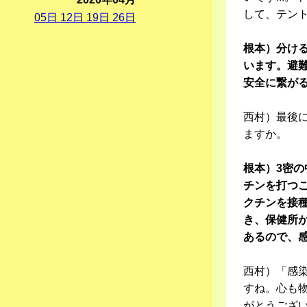
して、テン
05
日
12
日
19
日
26
日
根本）分け
います。避
安全に繋が
西村）最後
ますか。
根本）3密
チンを打つ
クチンを接
き、保健所
あるので、
西村）「感
すね。心も
がとうござ