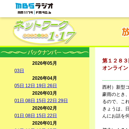
MBSラジオ 1179|FM90.6
第１２８３
2026年05月
オンライン
03
日
根本
2026年04月
05
日
12
日
19
日
26
日
西村）新型
2026年03月
豪雨のとき
01
日
08
日
15
日
22
日
29
日
るので、こ
2026年02月
きょうは、
01
日
08
日
15
日
22
日
んにお話を
2026年01月