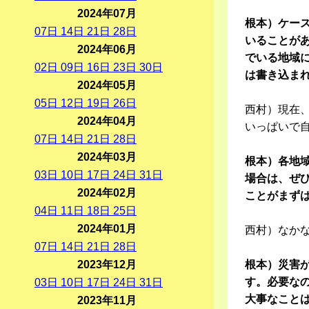
2024年07月
根本）ケー
07
日
14
日
21
日
28
日
いることが
2024年06月
でいる地域
02
日
09
日
16
日
23
日
30
日
は書き込ま
2024年05月
05
日
12
日
19
日
26
日
西村）現在
2024年04月
いっぱいで
07
日
14
日
21
日
28
日
2024年03月
根本）各地
03
日
10
日
17
日
24
日
31
日
場合は、ぜ
2024年02月
ことがまず
04
日
11
日
18
日
25
日
2024年01月
西村）なか
07
日
14
日
21
日
28
日
2023年12月
根本）災害
す。必要な
03
日
10
日
17
日
24
日
31
日
大事なこと
2023年11月