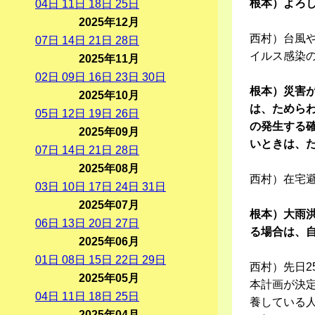
根本）よろ
04
日
11
日
18
日
25
日
2025年12月
西村）台風
07
日
14
日
21
日
28
日
イルス感染
2025年11月
02
日
09
日
16
日
23
日
30
日
根本）災害
2025年10月
は、ためら
05
日
12
日
19
日
26
日
の発生する
2025年09月
いときは、
07
日
14
日
21
日
28
日
2025年08月
西村）在宅
03
日
10
日
17
日
24
日
31
日
2025年07月
根本）大雨
06
日
13
日
20
日
27
日
る場合は、
2025年06月
01
日
08
日
15
日
22
日
29
日
西村）先日
2025年05月
本計画が決
04
日
11
日
18
日
25
日
養している
2025年04月