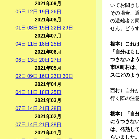
2021年09月
いてお聞き
05
日
12
日
19
日
26
日
その場合、
2021年08月
の避難者と
01
日
08
日
15
日
22
日
29
日
せん。どう
2021年07月
04
日
11
日
18
日
25
日
根本）これ
「自分はも
2021年06月
つさないよ
06
日
13
日
20
日
27
日
市区町村は
2021年05月
スにどのよ
02
日
09
日
16
日
23
日
30
日
2021年04月
西村）自分
04
日
11
日
18
日
25
日
行く際の注
2021年03月
07
日
14
日
21
日
28
日
根本）「自
2021年02月
にうつさな
07
日
14
日
21
日
28
日
は、発熱し
2021年01月
らいました