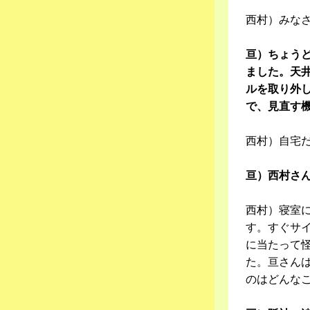
西村）みな
亘）ちょう
ました。天井
ルを取り外
で、見直す
西村）自宅
亘）西村さ
西村）寝室
す。すぐサ
に当たって
た。亘さん
のはどんな