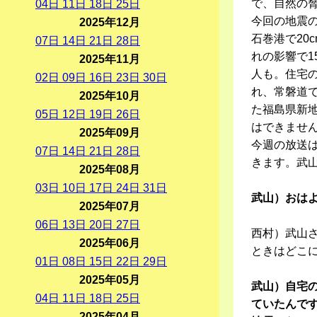
で、自然の
04
日
11
日
18
日
25
日
今回の地震の
2025年12月
石巻港で20
07
日
14
日
21
日
28
日
れの影響で1
2025年11月
人も。住宅
02
日
09
日
16
日
23
日
30
日
れ、常磐道で
2025年10月
た福島県新地
05
日
12
日
19
日
26
日
はできませ
2025年09月
今週の放送は
07
日
14
日
21
日
28
日
きます。武
2025年08月
03
日
10
日
17
日
24
日
31
日
武山）おは
2025年07月
06
日
13
日
20
日
27
日
西村）武山さ
2025年06月
ときはどこ
01
日
08
日
15
日
22
日
29
日
2025年05月
武山）自宅
04
日
11
日
18
日
25
日
ていたんです
2025年04月