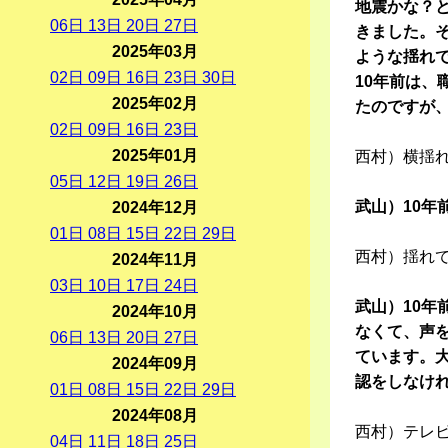
地震かな？
06
日
13
日
20
日
27
日
きました。
2025年03月
ような揺れ
02
日
09
日
16
日
23
日
30
日
10年前は
2025年02月
たのですが
02
日
09
日
16
日
23
日
2025年01月
西村）横揺
05
日
12
日
19
日
26
日
武山）10年
2024年12月
01
日
08
日
15
日
22
日
29
日
西村）揺れ
2024年11月
03
日
10
日
17
日
24
日
武山）10年
2024年10月
なくて、声
06
日
13
日
20
日
27
日
ています。
2024年09月
認をしなけ
01
日
08
日
15
日
22
日
29
日
2024年08月
西村）テレ
04
日
11
日
18
日
25
日