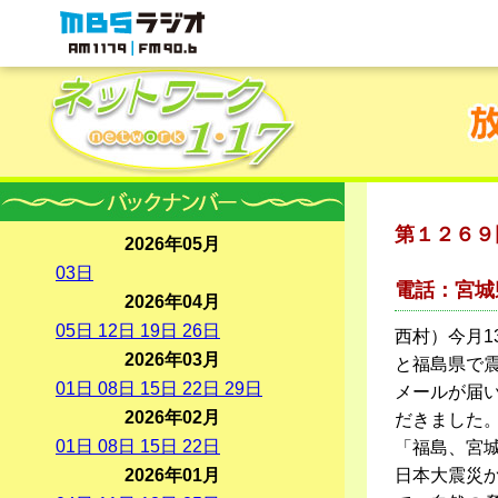
MBSラジオ 1179|FM90.6
第１２６９
2026年05月
～宮
03
日
電話：宮城
2026年04月
05
日
12
日
19
日
26
日
西村）今月1
2026年03月
と福島県で
01
日
08
日
15
日
22
日
29
日
メールが届い
2026年02月
だきました
01
日
08
日
15
日
22
日
「福島、宮
2026年01月
日本大震災