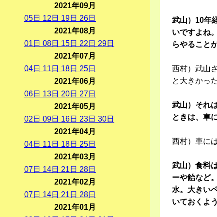
2021年09月
05
日
12
日
19
日
26
日
武山）10
2021年08月
いですよね
01
日
08
日
15
日
22
日
29
日
らやること
2021年07月
04
日
11
日
18
日
25
日
西村）武山
と大きかっ
2021年06月
06
日
13
日
20
日
27
日
武山）それ
2021年05月
ときは、車
02
日
09
日
16
日
23
日
30
日
2021年04月
西村）車に
04
日
11
日
18
日
25
日
2021年03月
武山）食料
07
日
14
日
21
日
28
日
ーや飴など
2021年02月
水。大きいペ
07
日
14
日
21
日
28
日
いておくよ
2021年01月