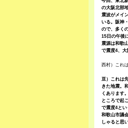
今回、東北新
の大阪北部
震波がメイ
いる。阪神
ので、多く
15日の午後
震源は和歌山
で震度4、大
西村）これ
亘）これは
きた地震。
くあります
ところで起
で震度4と
和歌山市議
しゃると思