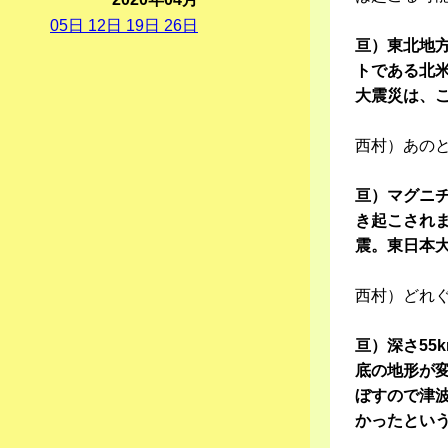
05
日
12
日
19
日
26
日
亘）東北地
トである北
大震災は、
西村）あの
亘）マグニチ
き起こされ
震。東日本
西村）どれ
亘）深さ55
底の地形が
ぼすので津
かったとい