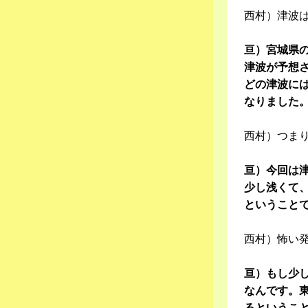
西村）津波
亘）宮城県の
津波が予想
どの津波に
なりました
西村）つま
亘）今回は
少し浅くて
ということ
西村）怖い
亘）もし少
なんです。
るというこ