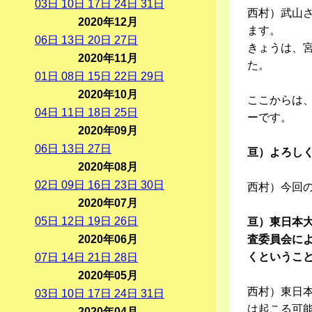
03
日
10
日
17
日
24
日
31
日
西村）武山
2020年12月
ます。
06
日
13
日
20
日
27
日
きょうは、宮
2020年11月
た。
01
日
08
日
15
日
22
日
29
日
2020年10月
ここからは
04
日
11
日
18
日
25
日
ーです。
2020年09月
06
日
13
日
27
日
亘）よろし
2020年08月
02
日
09
日
16
日
23
日
30
日
西村）今回の
2020年07月
05
日
12
日
19
日
26
日
亘）東日本
2020年06月
査委員会に
くというこ
07
日
14
日
21
日
28
日
2020年05月
西村）東日本
03
日
10
日
17
日
24
日
31
日
は起こる可
2020年04月