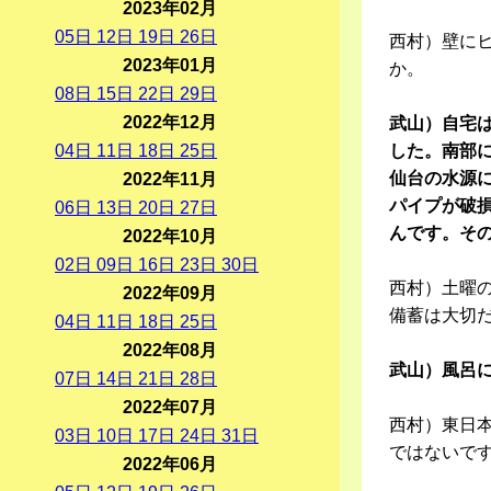
2023年02月
05
日
12
日
19
日
26
日
西村）壁に
2023年01月
か。
08
日
15
日
22
日
29
日
2022年12月
武山）自宅
04
日
11
日
18
日
25
日
した。南部
仙台の水源
2022年11月
パイプが破
06
日
13
日
20
日
27
日
んです。そ
2022年10月
02
日
09
日
16
日
23
日
30
日
西村）土曜の
2022年09月
備蓄は大切
04
日
11
日
18
日
25
日
2022年08月
武山）風呂
07
日
14
日
21
日
28
日
2022年07月
西村）東日
03
日
10
日
17
日
24
日
31
日
ではないで
2022年06月