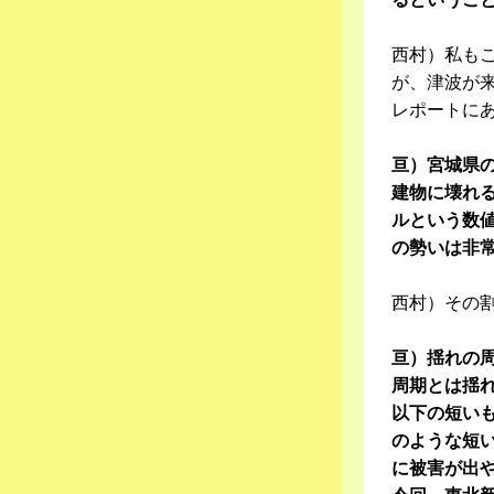
西村）私も
が、津波が
レポートに
亘）宮城県の
建物に壊れる
ルという数値
の勢いは非
西村）その
亘）揺れの
周期とは揺れ
以下の短いも
のような短
に被害が出