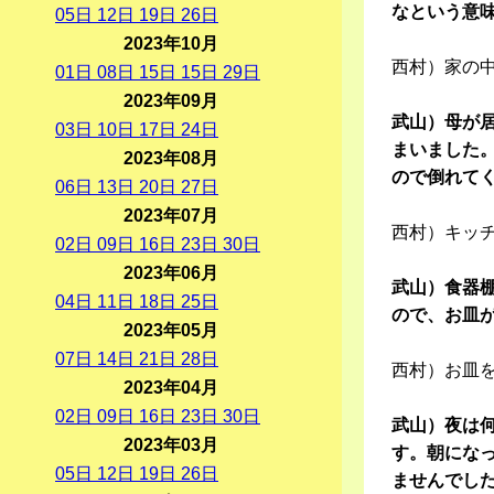
なという意
05
日
12
日
19
日
26
日
2023年10月
西村）家の
01
日
08
日
15
日
15
日
29
日
2023年09月
武山）母が
03
日
10
日
17
日
24
日
まいました
2023年08月
ので倒れて
06
日
13
日
20
日
27
日
2023年07月
西村）キッ
02
日
09
日
16
日
23
日
30
日
2023年06月
武山）食器
04
日
11
日
18
日
25
日
ので、お皿が
2023年05月
07
日
14
日
21
日
28
日
西村）お皿
2023年04月
02
日
09
日
16
日
23
日
30
日
武山）夜は
2023年03月
す。朝にな
05
日
12
日
19
日
26
日
ませんでし