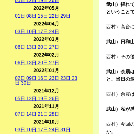
05
日
12
日
19
日
26
日
武山）揺れて
2022年05月
ということ
01
日
08
日
15
日
22
日
29
日
2022年04月
西村）高台
03
日
10
日
17
日
24
日
2022年03月
武山）日和
06
日
13
日
20
日
27
日
2022年02月
西村）その
06
日
13
日
20
日
27
日
2022年01月
武山）余震
02
日
09
日
16
日
23
日
23
日
23
と、当日の
日
30
日
2021年12月
西村）余震
05
日
12
日
19
日
26
日
2021年11月
武山）私が感
07
日
14
日
21
日
28
日
2021年10月
西村）今回
03
日
10
日
17
日
24
日
31
日
か。