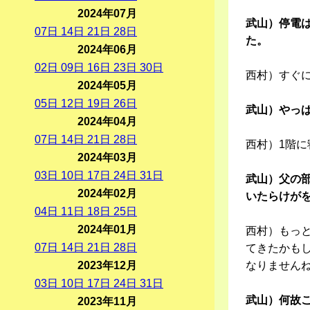
2024年07月
武山）停電
07
日
14
日
21
日
28
日
た。
2024年06月
02
日
09
日
16
日
23
日
30
日
西村）すぐ
2024年05月
05
日
12
日
19
日
26
日
武山）やっ
2024年04月
07
日
14
日
21
日
28
日
西村）1階
2024年03月
03
日
10
日
17
日
24
日
31
日
武山）父の
2024年02月
いたらけが
04
日
11
日
18
日
25
日
2024年01月
西村）もっ
07
日
14
日
21
日
28
日
てきたかも
2023年12月
なりません
03
日
10
日
17
日
24
日
31
日
武山）何故
2023年11月