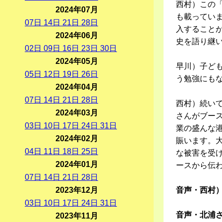
西村）この
2024年07月
も載ってい
07
日
14
日
21
日
28
日
入すること
2024年06月
史を語り継
02
日
09
日
16
日
23
日
30
日
2024年05月
早川）子ど
05
日
12
日
19
日
26
日
う勉強にも
2024年04月
07
日
14
日
21
日
28
日
西村）続い
2024年03月
さんがブー
03
日
10
日
17
日
24
日
31
日
業の盛んな
2024年02月
賑います。大
04
日
11
日
18
日
25
日
な被害を受
2024年01月
ースから伝
07
日
14
日
21
日
28
日
2023年12月
音声・西村
03
日
10
日
17
日
24
日
31
日
音声・北浦
2023年11月