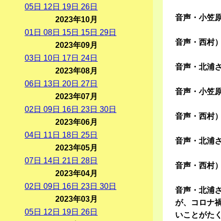
05
日
12
日
19
日
26
日
音声・小笠
2023年10月
01
日
08
日
15
日
15
日
29
日
音声・西村
2023年09月
03
日
10
日
17
日
24
日
音声・北浦さ
2023年08月
06
日
13
日
20
日
27
日
音声・小笠原
2023年07月
02
日
09
日
16
日
23
日
30
日
音声・西村
2023年06月
04
日
11
日
18
日
25
日
音声・北浦
2023年05月
07
日
14
日
21
日
28
日
音声・西村
2023年04月
02
日
09
日
16
日
23
日
30
日
音声・北浦
2023年03月
が、コロナ
05
日
12
日
19
日
26
日
いことがた