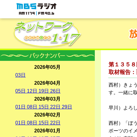
MBSラジオ 1179|FM90.6
第１３５８
2026年05月
取材報告：
03
日
2026年04月
西村）きょう
05
日
12
日
19
日
26
日
す。一緒に
2026年03月
01
日
08
日
15
日
22
日
29
日
早川）よろ
2026年02月
01
日
08
日
15
日
22
日
西村）「ぼ
2026年01月
ポーツのイ