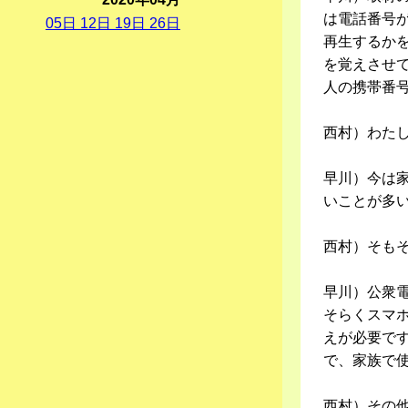
は電話番号
05
日
12
日
19
日
26
日
再生するか
を覚えさせ
人の携帯番
西村）わたし
早川）今は
いことが多
西村）そも
早川）公衆
そらくスマ
えが必要です
で、家族で
西村）その