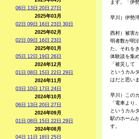
ます。「伊
06
日
13
日
20
日
27
日
2025年03月
早川）伊勢湾
02
日
09
日
16
日
23
日
30
日
2025年02月
西村）被害
02
日
09
日
16
日
23
日
明者数が明治
2025年01月
た。それを
05
日
12
日
19
日
26
日
体験談を集
「被災して
2024年12月
というカル
01
日
08
日
15
日
22
日
29
日
はだと思い
2024年11月
03
日
10
日
17
日
24
日
早川）このカ
2024年10月
「電車より
06
日
13
日
20
日
27
日
というカル
2024年09月
駅のホーム
01
日
08
日
15
日
22
日
29
日
す。
2024年08月
04
日
11
日
18
日
25
日