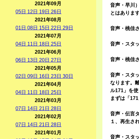
2021年09月
音声・早川）
05
日
12
日
19
日
26
日
とはありま
2021年08月
01
日
08
日
15
日
22
日
29
日
音声・桃佳
2021年07月
04
日
11
日
18
日
25
日
音声・スタッ
2021年06月
音声・桃佳
06
日
13
日
20
日
27
日
2021年05月
音声・スタ
02
日
09
日
16
日
23
日
30
日
なります。
2021年04月
ル171」を
04
日
11
日
18
日
25
日
まずは「17
2021年03月
07
日
14
日
21
日
28
日
音声・伝言
2021年02月
１、再生され
07
日
14
日
21
日
28
日
2021年01月
音声・スタ