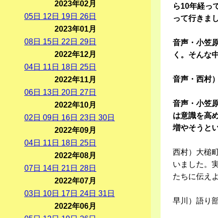
2023年02月
ら10年経
05
日
12
日
19
日
26
日
って行きま
2023年01月
08
日
15
日
22
日
29
日
音声・小笠原
2022年12月
く。そんな
04
日
11
日
18
日
25
日
音声・西村
2022年11月
06
日
13
日
20
日
27
日
音声・小笠
2022年10月
は意識を高
02
日
09
日
16
日
23
日
30
日
増やそうと
2022年09月
04
日
11
日
18
日
25
日
西村）大槌
2022年08月
いました。
07
日
14
日
21
日
28
日
たちに伝え
2022年07月
03
日
10
日
17
日
24
日
31
日
早川）語り
2022年06月