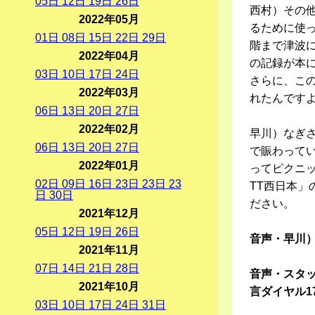
05
日
12
日
19
日
26
日
西村）その
2022年05月
るために使っ
01
日
08
日
15
日
22
日
29
日
階まで津波
2022年04月
の記録が本
03
日
10
日
17
日
24
日
さらに、こ
2022年03月
れたんです
06
日
13
日
20
日
27
日
2022年02月
早川）なぎ
06
日
13
日
20
日
27
日
で賑わって
2022年01月
ってピクニ
02
日
09
日
16
日
23
日
23
日
23
TT西日本
日
30
日
ださい。
2021年12月
05
日
12
日
19
日
26
日
音声・早川
2021年11月
07
日
14
日
21
日
28
日
音声・スタ
2021年10月
言ダイヤル1
03
日
10
日
17
日
24
日
31
日