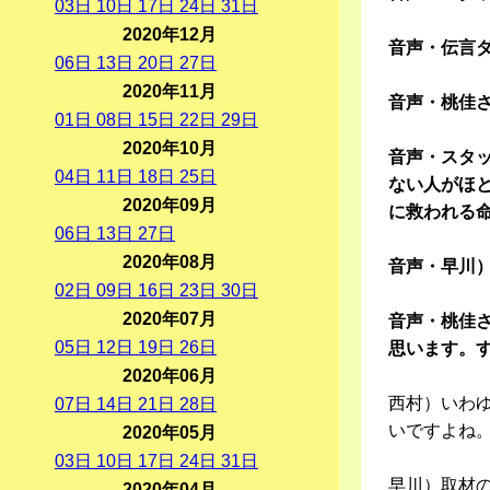
03
日
10
日
17
日
24
日
31
日
2020年12月
音声・伝言
06
日
13
日
20
日
27
日
2020年11月
音声・桃佳
01
日
08
日
15
日
22
日
29
日
2020年10月
音声・スタッ
04
日
11
日
18
日
25
日
ない人がほ
2020年09月
に救われる
06
日
13
日
27
日
2020年08月
音声・早川）
02
日
09
日
16
日
23
日
30
日
2020年07月
音声・桃佳さ
05
日
12
日
19
日
26
日
思います。
2020年06月
西村）いわ
07
日
14
日
21
日
28
日
いですよね
2020年05月
03
日
10
日
17
日
24
日
31
日
早川）取材
2020年04月