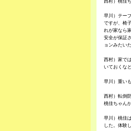
西村）桃佳
早川）テー
ですが、椅
れが家なら
安全が保証
ョンみたい
西村）家で
いておくな
早川）重い
西村）転倒
桃佳ちゃん
早川）桃佳
した。体験