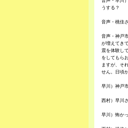
音声・早川
うする？
音声・桃佳
音声・神戸市
が増えてき
震を体験し
をしてもら
ますが、そ
せん。日頃
早川）神戸
西村）早川
早川）怖か