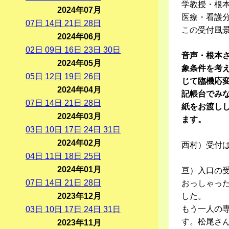
学教授・根
2024年07月
医療・看護
07
日
14
日
21
日
28
日
この受付風
2024年06月
02
日
09
日
16
日
23
日
30
日
音声・根本
2024年05月
象条件を考
05
日
12
日
19
日
26
日
じて臨機応
2024年04月
記帳台でみ
07
日
14
日
21
日
28
日
紙をお渡し
2024年03月
ます。
03
日
10
日
17
日
24
日
31
日
2024年02月
西村）受付
04
日
11
日
18
日
25
日
2024年01月
亘）入口の
07
日
14
日
21
日
28
日
おっしゃっ
2023年12月
した。
もう一人の
03
日
10
日
17
日
24
日
31
日
す。松尾さ
2023年11月