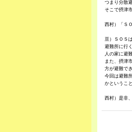
つまり分散
そこで摂津
西村）「ＳＯ
亘）ＳＯＳ
避難所に行
人の家に避
また、摂津
方が避難で
今回は避難
かというこ
西村）是非