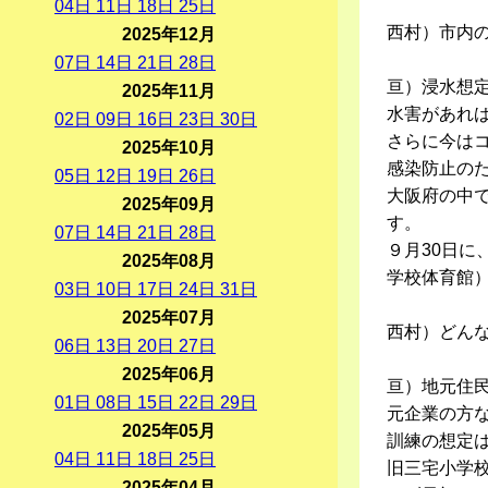
04
日
11
日
18
日
25
日
西村）市内
2025年12月
07
日
14
日
21
日
28
日
亘）浸水想定
2025年11月
水害があれ
02
日
09
日
16
日
23
日
30
日
さらに今は
2025年10月
感染防止の
05
日
12
日
19
日
26
日
大阪府の中
2025年09月
す。
07
日
14
日
21
日
28
日
９月30日
2025年08月
学校体育館
03
日
10
日
17
日
24
日
31
日
2025年07月
西村）どん
06
日
13
日
20
日
27
日
2025年06月
亘）地元住
01
日
08
日
15
日
22
日
29
日
元企業の方な
2025年05月
訓練の想定
04
日
11
日
18
日
25
日
旧三宅小学
2025年04月