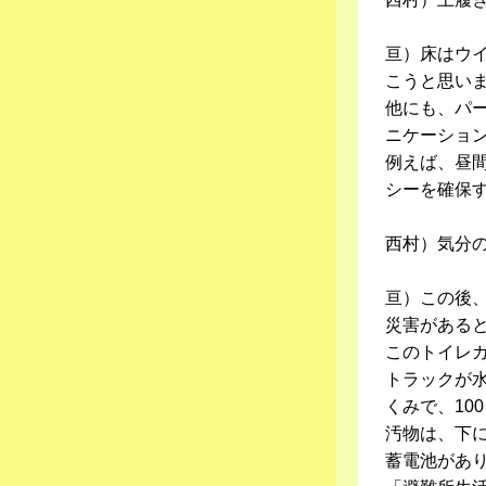
亘）床はウ
こうと思い
他にも、パ
ニケーショ
例えば、昼
シーを確保
西村）気分
亘）この後
災害がある
このトイレ
トラックが
くみで、10
汚物は、下
蓄電池があ