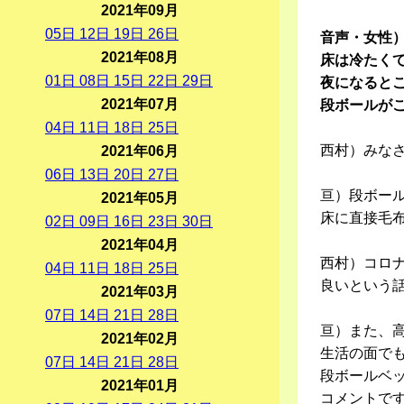
2021年09月
05
日
12
日
19
日
26
日
音声・女性
2021年08月
床は冷たく
01
日
08
日
15
日
22
日
29
日
夜になると
2021年07月
段ボールが
04
日
11
日
18
日
25
日
西村）みな
2021年06月
06
日
13
日
20
日
27
日
亘）段ボー
2021年05月
床に直接毛
02
日
09
日
16
日
23
日
30
日
2021年04月
西村）コロ
04
日
11
日
18
日
25
日
良いという
2021年03月
07
日
14
日
21
日
28
日
亘）また、
2021年02月
生活の面で
07
日
14
日
21
日
28
日
段ボールベ
2021年01月
コメントで