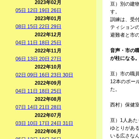
2023年02月
亘）別の建
05
日
12
日
19
日
26
日
す。
2023年01月
訓練は、受
08
日
15
日
22
日
29
日
ティション
2022年12月
避難者と市
04
日
11
日
18
日
25
日
音声・市の
2022年11月
が柱になる
06
日
13
日
20
日
27
日
2022年10月
亘）市の職
02
日
09
日
16
日
23
日
30
日
12本のポ
2022年09月
た。
04
日
11
日
18
日
25
日
2022年08月
西村）保健
07
日
14
日
21
日
28
日
2022年07月
亘）1人あ
03
日
10
日
17
日
24
日
31
日
ゆとりがあ
2022年06月
いる広さな