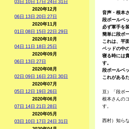
03
日
10
日
17
日
24
日
31
日
2020年12月
音声・根本
06
日
13
日
20
日
27
日
段ボールベ
2020年11月
必ず軍手を
01
日
08
日
15
日
22
日
29
日
簡単に段ボ
2020年10月
これは、平
04
日
11
日
18
日
25
日
ベッドの中
2020年09月
寝る時には
06
日
13
日
27
日
す。
2020年08月
段ボールベ
02
日
09
日
16
日
23
日
30
日
これがある
2020年07月
05
日
12
日
19
日
26
日
亘）「段ボ
2020年06月
根本さんの
す。
07
日
14
日
21
日
28
日
2020年05月
西村）知ら
03
日
10
日
17
日
24
日
31
日
2020年04月