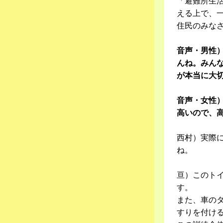
「避難所生
える上で、
住民のみな
音声・男性）
んね。みん
が本当に大
音声・女性
高いので、
西村）実際
ね。
亘）このト
す。
また、車の
すりを付け