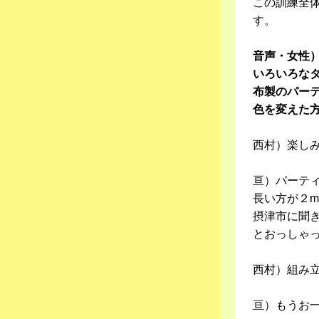
この訓練全
す。
音声・女性）
いろいろな
布製のパー
色を変えた
西村）楽し
亘）パーテ
長い方が２m
摂津市に聞
とおっしゃ
西村）組み
亘）もうお