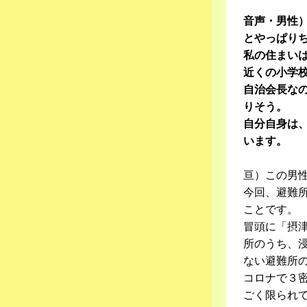
音声・男性
とやっぱり
私の住まい
近くの小学
自治会長な
りそう。
自分自身は
います。
亘）この男
今回、避難
ことです。
冒頭に「摂
所のうち、
ない避難所
コロナで３
ごく限られ