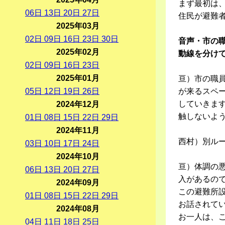
まず最初は
06
日
13
日
20
日
27
日
住民が避難
2025年03月
02
日
09
日
16
日
23
日
30
日
音声・市の
2025年02月
動線を分けて
02
日
09
日
16
日
23
日
2025年01月
亘）市の職
05
日
12
日
19
日
26
日
が来るスペ
していきま
2024年12月
触しないよ
01
日
08
日
15
日
22
日
29
日
2024年11月
西村）別ル
03
日
10
日
17
日
24
日
2024年10月
亘）体調の
06
日
13
日
20
日
27
日
入があるの
2024年09月
この避難所
01
日
08
日
15
日
22
日
29
日
お話されて
2024年08月
お一人は、
04
日
11
日
18
日
25
日