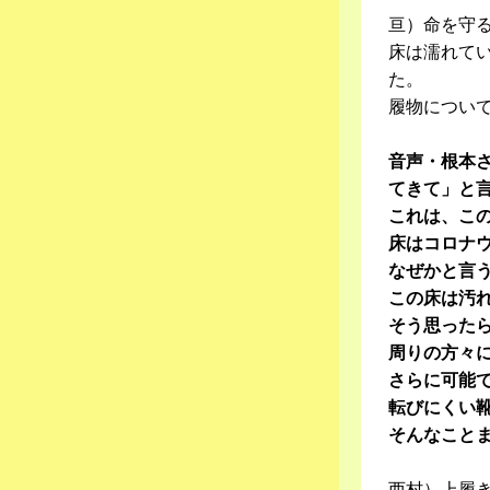
亘）命を守
床は濡れて
た。
履物につい
音声・根本
てきて」と
これは、こ
床はコロナ
なぜかと言
この床は汚
そう思った
周りの方々
さらに可能
転びにくい
そんなこと
西村）上履