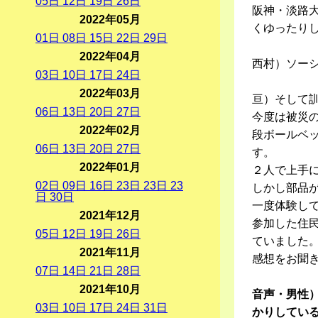
05
日
12
日
19
日
26
日
阪神・淡路
2022年05月
くゆったり
01
日
08
日
15
日
22
日
29
日
2022年04月
西村）ソー
03
日
10
日
17
日
24
日
2022年03月
亘）そして
06
日
13
日
20
日
27
日
今度は被災
2022年02月
段ボールベ
06
日
13
日
20
日
27
日
す。
2022年01月
２人で上手
02
日
09
日
16
日
23
日
23
日
23
しかし部品
日
30
日
一度体験し
2021年12月
参加した住
05
日
12
日
19
日
26
日
ていました
2021年11月
感想をお聞
07
日
14
日
21
日
28
日
2021年10月
音声・男性
03
日
10
日
17
日
24
日
31
日
かりしてい