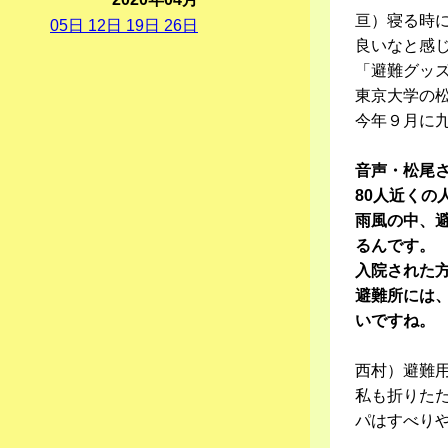
亘）寝る時
05
日
12
日
19
日
26
日
良いなと感
「避難グッ
東京大学の
今年９月に
音声・松尾
80人近く
雨風の中、
るんです。
入院された
避難所には
いですね。
西村）避難
私も折りた
パはすべり