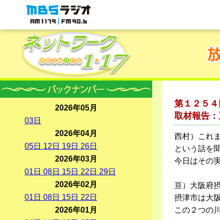
MBSラジオ 1179|FM90.6
第１２５４
2026年05月
取材報告：
03
日
2026年04月
西村）これ
05
日
12
日
19
日
26
日
という話を
2026年03月
今日はその
01
日
08
日
15
日
22
日
29
日
2026年02月
亘）大阪府
01
日
08
日
15
日
22
日
摂津市は大
2026年01月
この２つの