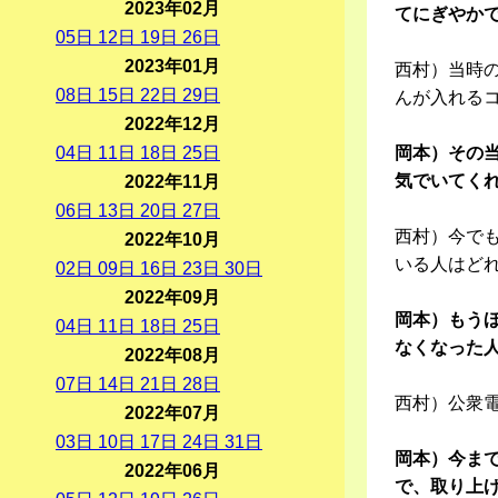
2023年02月
てにぎやか
05
日
12
日
19
日
26
日
2023年01月
西村）当時
08
日
15
日
22
日
29
日
んが入れる
2022年12月
04
日
11
日
18
日
25
日
岡本）その
気でいてく
2022年11月
06
日
13
日
20
日
27
日
西村）今で
2022年10月
いる人はど
02
日
09
日
16
日
23
日
30
日
2022年09月
岡本）もう
04
日
11
日
18
日
25
日
なくなった
2022年08月
07
日
14
日
21
日
28
日
西村）公衆
2022年07月
03
日
10
日
17
日
24
日
31
日
岡本）今ま
2022年06月
で、取り上