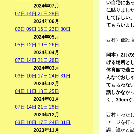
い自宅にあ
2024年07月
に貼りまし
07
日
14
日
21
日
28
日
してほしい
2024年06月
てもらいま
02
日
09
日
16
日
23
日
30
日
2024年05月
西村）仮設
05
日
12
日
19
日
26
日
2024年04月
岡本）2月
07
日
14
日
21
日
28
日
げる場所と
2024年03月
体育館で過
03
日
10
日
17
日
24
日
31
日
んなでおし
2024年02月
てもらわな
04
日
11
日
18
日
25
日
話しかなか
2024年01月
く、30cm
07
日
14
日
21
日
28
日
2023年12月
西村）わた
セージを打
03
日
10
日
17
日
24
日
31
日
認、誰かと
2023年11月