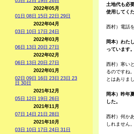
05
日
12
日
19
日
26
日
土地代も必要
2022年05月
使用してくだ
01
日
08
日
15
日
22
日
29
日
2022年04月
西村）電話
03
日
10
日
17
日
24
日
2022年03月
岡本）わた
06
日
13
日
20
日
27
日
っています
2022年02月
06
日
13
日
20
日
27
日
西村）寒いと
2022年01月
るのですね
02
日
09
日
16
日
23
日
23
日
23
とはありま
日
30
日
2021年12月
岡本）昨年夏
05
日
12
日
19
日
26
日
した。
2021年11月
07
日
14
日
21
日
28
日
西村）何か
2021年10月
しれません。
03
日
10
日
17
日
24
日
31
日