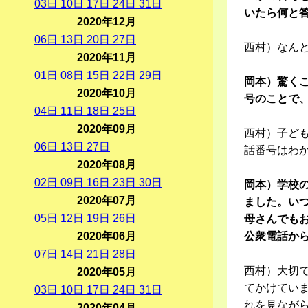
03
日
10
日
17
日
24
日
31
日
いたら何と
2020年12月
06
日
13
日
20
日
27
日
西村）なん
2020年11月
01
日
08
日
15
日
22
日
29
日
岡本）驚く
2020年10月
号のことで
04
日
11
日
18
日
25
日
2020年09月
西村）子ど
06
日
13
日
27
日
話番号はわ
2020年08月
02
日
09
日
16
日
23
日
30
日
岡本）学校
2020年07月
ました。い
05
日
12
日
19
日
26
日
母さんでも
2020年06月
公衆電話か
07
日
14
日
21
日
28
日
西村）大切
2020年05月
てかけてい
03
日
10
日
17
日
24
日
31
日
れを見なが
2020年04月