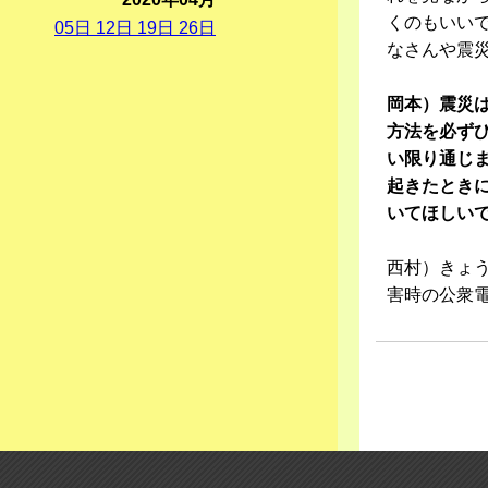
くのもいい
05
日
12
日
19
日
26
日
なさんや震
岡本）震災
方法を必ず
い限り通じ
起きたとき
いてほしい
西村）きょ
害時の公衆