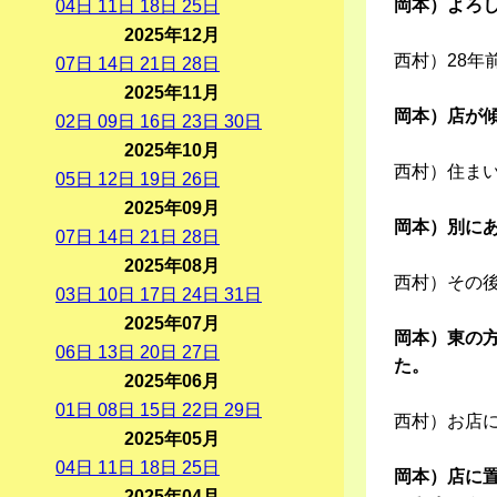
岡本）よろ
04
日
11
日
18
日
25
日
2025年12月
西村）28
07
日
14
日
21
日
28
日
2025年11月
岡本）店が
02
日
09
日
16
日
23
日
30
日
2025年10月
西村）住ま
05
日
12
日
19
日
26
日
2025年09月
岡本）別に
07
日
14
日
21
日
28
日
2025年08月
西村）その
03
日
10
日
17
日
24
日
31
日
2025年07月
岡本）東の
06
日
13
日
20
日
27
日
た。
2025年06月
01
日
08
日
15
日
22
日
29
日
西村）お店
2025年05月
04
日
11
日
18
日
25
日
岡本）店に
2025年04月