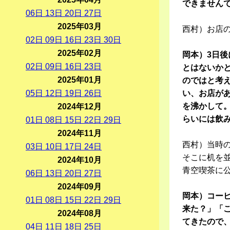
できません
06
日
13
日
20
日
27
日
2025年03月
西村）お店
02
日
09
日
16
日
23
日
30
日
2025年02月
岡本）3日
02
日
09
日
16
日
23
日
とはないか
2025年01月
のではと考
05
日
12
日
19
日
26
日
い、お店が
を沸かして
2024年12月
らいには飲
01
日
08
日
15
日
22
日
29
日
2024年11月
西村）当時
03
日
10
日
17
日
24
日
そこに机を
2024年10月
青空喫茶に
06
日
13
日
20
日
27
日
2024年09月
岡本）コー
01
日
08
日
15
日
22
日
29
日
来た？」「
2024年08月
てきたので
04
日
11
日
18
日
25
日