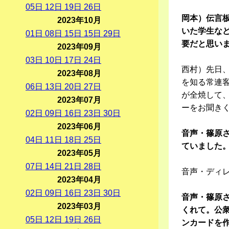
05
日
12
日
19
日
26
日
岡本）伝言
2023年10月
いた学生な
01
日
08
日
15
日
15
日
29
日
要だと思い
2023年09月
03
日
10
日
17
日
24
日
西村）先日
2023年08月
を知る常連
06
日
13
日
20
日
27
日
が全焼して
2023年07月
ーをお聞き
02
日
09
日
16
日
23
日
30
日
2023年06月
音声・篠原
04
日
11
日
18
日
25
日
ていました
2023年05月
07
日
14
日
21
日
28
日
音声・ディ
2023年04月
02
日
09
日
16
日
23
日
30
日
音声・篠原
2023年03月
くれて。公
05
日
12
日
19
日
26
日
ンカードを