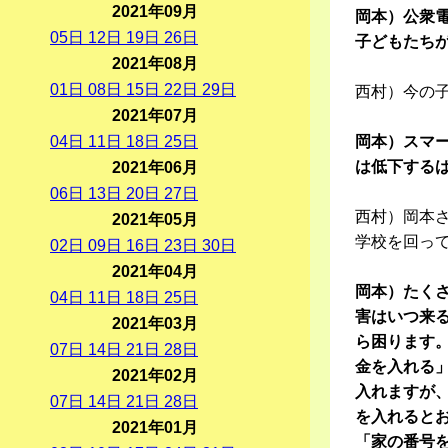
2021年09月
岡本）公衆
05
日
12
日
19
日
26
日
子どもたち
2021年08月
01
日
08
日
15
日
22
日
29
日
西村）今の
2021年07月
04
日
11
日
18
日
25
日
岡本）スマ
は低下する
2021年06月
06
日
13
日
20
日
27
日
西村）岡本
2021年05月
学校を回っ
02
日
09
日
16
日
23
日
30
日
2021年04月
岡本）たく
04
日
11
日
18
日
25
日
害はいつ来
2021年03月
ら困ります
07
日
14
日
21
日
28
日
金を入れる
2021年02月
入れますが
07
日
14
日
21
日
28
日
を入れると
2021年01月
「家の番号