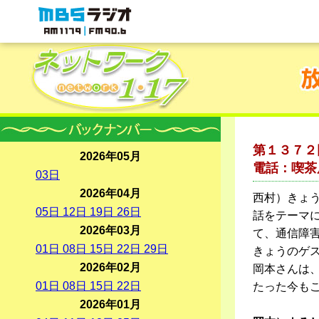
MBSラジオ 1179|FM90.6
第１３７２
2026年05月
電話：喫茶
03
日
2026年04月
西村）きょ
05
日
12
日
19
日
26
日
話をテーマ
2026年03月
て、通信障
01
日
08
日
15
日
22
日
29
日
きょうのゲス
2026年02月
岡本さんは
01
日
08
日
15
日
22
日
たった今も
2026年01月