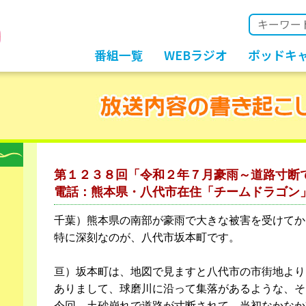
番組一覧
WEBラジオ
ポッドキ
第１２３８回「令和２年７月豪雨～道路寸断
電話：熊本県・八代市在住「チームドラゴン
千葉）熊本県の南部が豪雨で大きな被害を受けてか
特に深刻なのが、八代市坂本町です。
亘）坂本町は、地図で見ますと八代市の市街地より
ありまして、球磨川に沿って集落があるような、そ
今回、土砂崩れで道路が寸断されて、当初なかなか