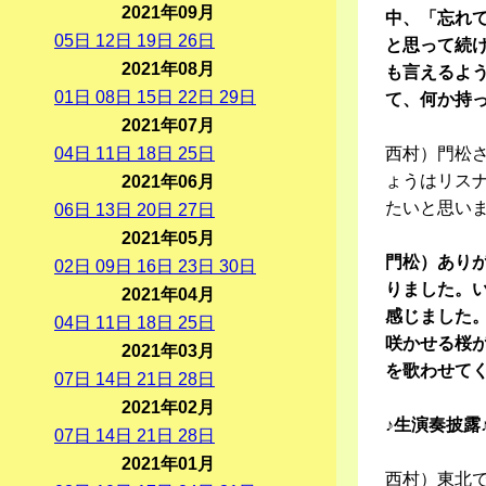
2021年09月
中、「忘れ
05
日
12
日
19
日
26
日
と思って続
2021年08月
も言えるよ
01
日
08
日
15
日
22
日
29
日
て、何か持
2021年07月
04
日
11
日
18
日
25
日
西村）門松
ょうはリス
2021年06月
たいと思い
06
日
13
日
20
日
27
日
2021年05月
門松）ありが
02
日
09
日
16
日
23
日
30
日
りました。
2021年04月
感じました
04
日
11
日
18
日
25
日
咲かせる桜
2021年03月
を歌わせて
07
日
14
日
21
日
28
日
2021年02月
♪生演奏披露
07
日
14
日
21
日
28
日
2021年01月
西村）東北