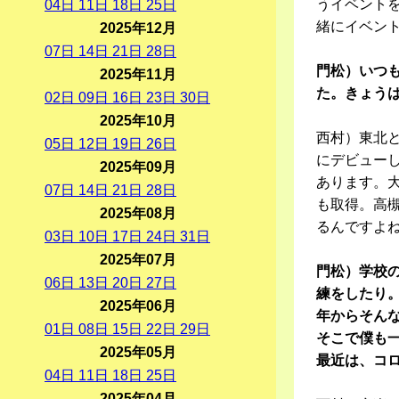
うイベント
04
日
11
日
18
日
25
日
緒にイベン
2025年12月
07
日
14
日
21
日
28
日
門松）いつ
2025年11月
た。きょう
02
日
09
日
16
日
23
日
30
日
2025年10月
西村）東北と
05
日
12
日
19
日
26
日
にデビュー
2025年09月
あります。
07
日
14
日
21
日
28
日
も取得。高
2025年08月
るんですよ
03
日
10
日
17
日
24
日
31
日
2025年07月
門松）学校
06
日
13
日
20
日
27
日
練をしたり。
2025年06月
年からそん
01
日
08
日
15
日
22
日
29
日
そこで僕も
2025年05月
最近は、コ
04
日
11
日
18
日
25
日
2025年04月