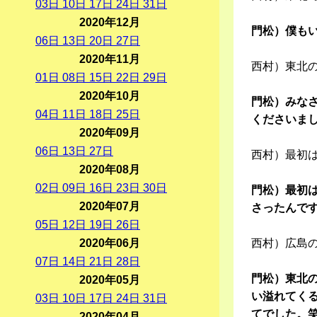
03
日
10
日
17
日
24
日
31
日
2020年12月
門松）僕も
06
日
13
日
20
日
27
日
2020年11月
西村）東北
01
日
08
日
15
日
22
日
29
日
2020年10月
門松）みな
04
日
11
日
18
日
25
日
くださいま
2020年09月
06
日
13
日
27
日
西村）最初
2020年08月
02
日
09
日
16
日
23
日
30
日
門松）最初
2020年07月
さったんで
05
日
12
日
19
日
26
日
2020年06月
西村）広島
07
日
14
日
21
日
28
日
門松）東北
2020年05月
い溢れてく
03
日
10
日
17
日
24
日
31
日
てでした。
2020年04月