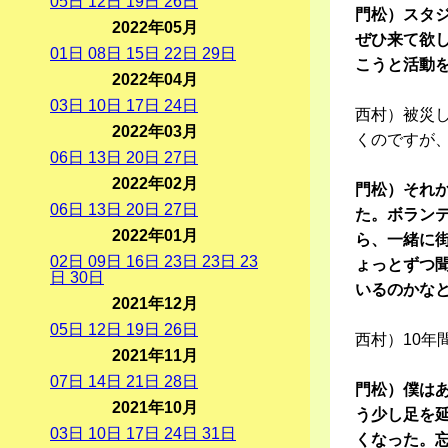
05
日
12
日
19
日
26
日
門松）スタ
2022年05月
ぜひ来て欲
01
日
08
日
15
日
22
日
29
日
こうと活動
2022年04月
03
日
10
日
17
日
24
日
西村）被災
2022年03月
くのですが
06
日
13
日
20
日
27
日
2022年02月
門松）それ
06
日
13
日
20
日
27
日
た。ボラン
2022年01月
ら、一緒に
02
日
09
日
16
日
23
日
23
日
23
ょっとずつ
日
30
日
いるのかな
2021年12月
05
日
12
日
19
日
26
日
西村）10年
2021年11月
07
日
14
日
21
日
28
日
門松）僕は
2021年10月
う少し足を
03
日
10
日
17
日
24
日
31
日
くなった。