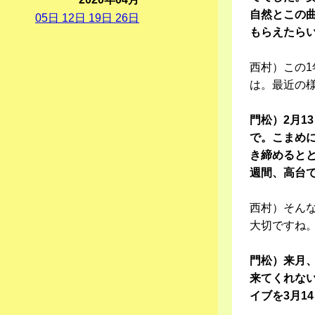
自然とこの
05
日
12
日
19
日
26
日
もらえたら
西村）この
は。最近の
門松）2月1
で。こまめに
き締めると
週間、高台
西村）そん
大切ですね
門松）来月
来てくれな
イブを3月1