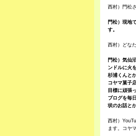
西村）門松
門松）現地
す。
西村）どな
門松）気仙沼
ンドルに火
杉浦くんと
コヤマ菓子
目標に頑張っ
ブログを毎
状のお話と
西村）You
ます。コヤ