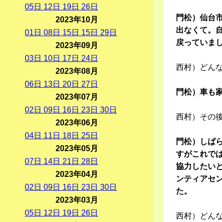
05
日
12
日
19
日
26
日
門松）仙台市
2023年10月
出なくて。自
01
日
08
日
15
日
15
日
29
日
戻っていま
2023年09月
03
日
10
日
17
日
24
日
西村）どん
2023年08月
06
日
13
日
20
日
27
日
門松）車も
2023年07月
02
日
09
日
16
日
23
日
30
日
西村）その
2023年06月
04
日
11
日
18
日
25
日
門松）しば
2023年05月
すがこれで
07
日
14
日
21
日
28
日
協力したい
2023年04月
ンティアセ
02
日
09
日
16
日
23
日
30
日
た。
2023年03月
05
日
12
日
19
日
26
日
西村）どん