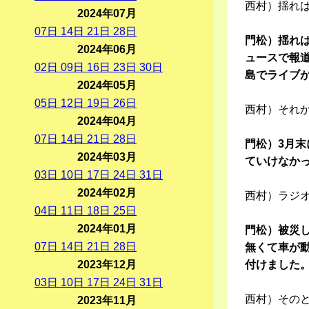
西村）揺れ
2024年07月
07
日
14
日
21
日
28
日
門松）揺れ
2024年06月
ュースで報
02
日
09
日
16
日
23
日
30
日
島でライブ
2024年05月
05
日
12
日
19
日
26
日
西村）それ
2024年04月
07
日
14
日
21
日
28
日
門松）3月
2024年03月
ていけなか
03
日
10
日
17
日
24
日
31
日
2024年02月
西村）ラジ
04
日
11
日
18
日
25
日
2024年01月
門松）被災
07
日
14
日
21
日
28
日
無くて車が
2023年12月
付けました
03
日
10
日
17
日
24
日
31
日
西村）その
2023年11月