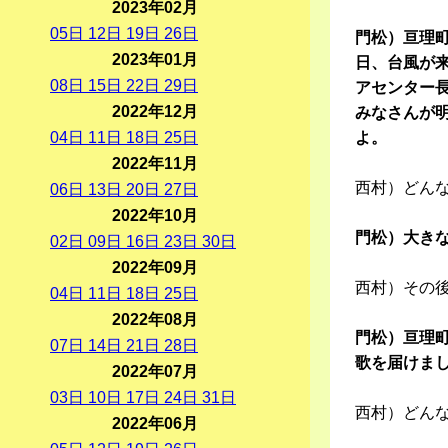
2023年02月
05
日
12
日
19
日
26
日
門松）亘理
2023年01月
日、台風が
08
日
15
日
22
日
29
日
アセンター
2022年12月
みなさんが
04
日
11
日
18
日
25
日
よ。
2022年11月
西村）どん
06
日
13
日
20
日
27
日
2022年10月
門松）大き
02
日
09
日
16
日
23
日
30
日
2022年09月
西村）その
04
日
11
日
18
日
25
日
2022年08月
門松）亘理町
07
日
14
日
21
日
28
日
歌を届けま
2022年07月
03
日
10
日
17
日
24
日
31
日
西村）どん
2022年06月