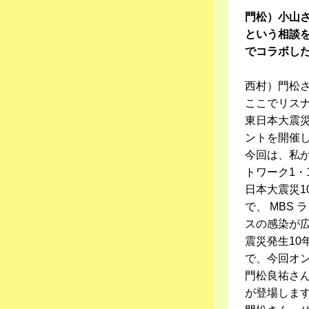
門松）小山
という相談
でコラボし
西村）門松
ここでリス
東日本大震災
ントを開催
今回は、私が
トワーク1・
日本大震災1
で、 MBS
スの感染が
震災発生1
で、今回オ
門松良祐さ
が登場しま