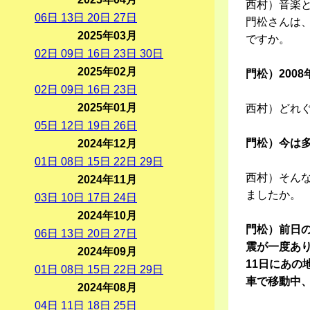
西村）音楽
06
日
13
日
20
日
27
日
門松さんは
2025年03月
ですか。
02
日
09
日
16
日
23
日
30
日
2025年02月
門松）200
02
日
09
日
16
日
23
日
2025年01月
西村）どれ
05
日
12
日
19
日
26
日
門松）今は多
2024年12月
01
日
08
日
15
日
22
日
29
日
西村）そんな
2024年11月
ましたか。
03
日
10
日
17
日
24
日
2024年10月
門松）前日の
06
日
13
日
20
日
27
日
震が一度あ
2024年09月
11日にあの
01
日
08
日
15
日
22
日
29
日
車で移動中
2024年08月
04
日
11
日
18
日
25
日