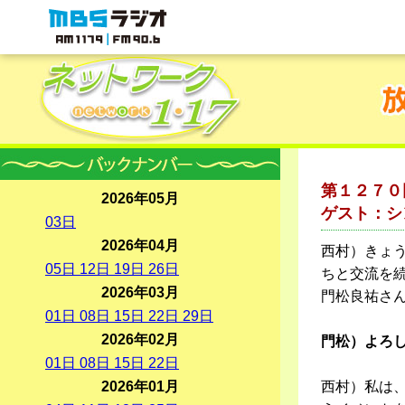
MBSラジオ 1179|FM90.6
第１２７０
2026年05月
ゲスト：シ
03
日
2026年04月
西村）きょ
05
日
12
日
19
日
26
日
ちと交流を
2026年03月
門松良祐さ
01
日
08
日
15
日
22
日
29
日
2026年02月
門松）よろ
01
日
08
日
15
日
22
日
2026年01月
西村）私は、