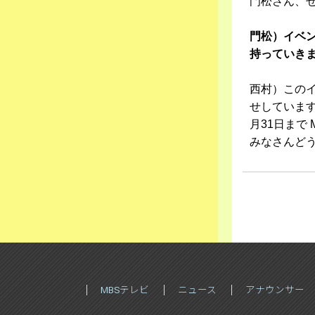
門松さん、
門松）イベ
持っていき
西村）この
せしていま
月31日まで
みなさんど
MBSテレビ
ニュース
アナウンサー