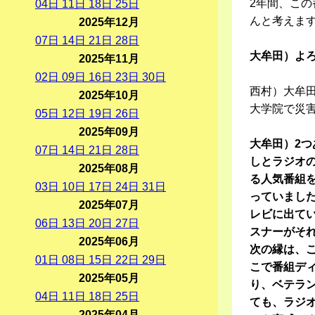
2年間、こ
04
日
11
日
18
日
25
日
んと考えま
2025年12月
07
日
14
日
21
日
28
日
大牟田）よ
2025年11月
02
日
09
日
16
日
23
日
30
日
西村）大牟
2025年10月
大学院で災
05
日
12
日
19
日
26
日
2025年09月
大牟田）2つ
07
日
14
日
21
日
28
日
しとラジオの
2025年08月
る人気番組を
03
日
10
日
17
日
24
日
31
日
っていまし
2025年07月
レビに出て
06
日
13
日
20
日
27
日
スナーがそ
2025年06月
次の縁は、
01
日
08
日
15
日
22
日
29
日
こで番組デ
2025年05月
り、ベテラ
04
日
11
日
18
日
25
日
ても、ラジ
2025年04月