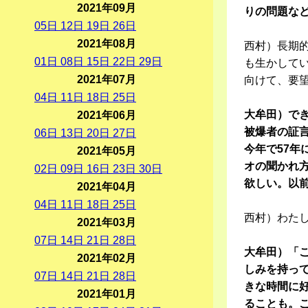
2021年09月
りの問題な
05
日
12
日
19
日
26
日
2021年08月
西村）長期
01
日
08
日
15
日
22
日
29
日
も生かしてい
2021年07月
向けて、要
04
日
11
日
18
日
25
日
大牟田）で
2021年06月
被爆者の証言
06
日
13
日
20
日
27
日
今年で57
2021年05月
オの聞かれ
02
日
09
日
16
日
23
日
30
日
欲しい。以
2021年04月
04
日
11
日
18
日
25
日
西村）わた
2021年03月
07
日
14
日
21
日
28
日
大牟田）「
2021年02月
しみを持って
07
日
14
日
21
日
28
日
きな時間に
2021年01月
ることも。こ