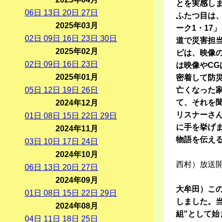
とを実感し
06
日
13
日
20
日
27
日
ふたつ目は
2025年03月
ーク1・17
02
日
09
日
16
日
23
日
30
日
道で災害担
2025年02月
ビは、映像
02
日
09
日
16
日
23
日
は映像やC
2025年01月
密着して防
05
日
12
日
19
日
26
日
亡くなった
て、それを聞
2024年12月
リスナーさ
01
日
08
日
15
日
22
日
29
日
に手を挙げ
2024年11月
物語を伝え
03
日
10
日
17
日
24
日
2024年10月
西村）放送開
06
日
13
日
20
日
27
日
2024年09月
大牟田）この
01
日
08
日
15
日
22
日
29
日
しました。
2024年08月
組"として始
04
日
11
日
18
日
25
日