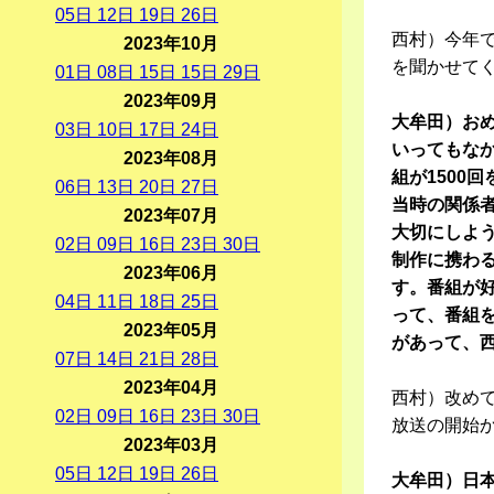
05
日
12
日
19
日
26
日
西村）今年で
2023年10月
を聞かせて
01
日
08
日
15
日
15
日
29
日
2023年09月
大牟田）おめ
03
日
10
日
17
日
24
日
いってもな
2023年08月
組が1500
06
日
13
日
20
日
27
日
当時の関係者
2023年07月
大切にしよ
02
日
09
日
16
日
23
日
30
日
制作に携わ
2023年06月
す。番組が
04
日
11
日
18
日
25
日
って、番組
2023年05月
があって、
07
日
14
日
21
日
28
日
2023年04月
西村）改め
02
日
09
日
16
日
23
日
30
日
放送の開始か
2023年03月
05
日
12
日
19
日
26
日
大牟田）日本