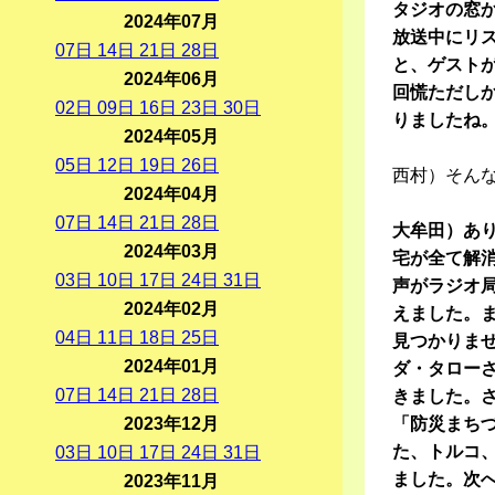
タジオの窓
2024年07月
放送中にリ
07
日
14
日
21
日
28
日
と、ゲスト
2024年06月
回慌ただし
02
日
09
日
16
日
23
日
30
日
りましたね
2024年05月
05
日
12
日
19
日
26
日
西村）そん
2024年04月
07
日
14
日
21
日
28
日
大牟田）あり
2024年03月
宅が全て解
03
日
10
日
17
日
24
日
31
日
声がラジオ
2024年02月
えました。
04
日
11
日
18
日
25
日
見つかりま
2024年01月
ダ・タロー
07
日
14
日
21
日
28
日
きました。
2023年12月
「防災まち
た、トルコ
03
日
10
日
17
日
24
日
31
日
ました。次
2023年11月