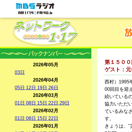
MBSラジオ 1179|FM90.6
第１５００
2026年05月
ゲスト：元
03
日
2026年04月
西村）199
05
日
12
日
19
日
26
日
00回目を迎
2026年03月
続いている
01
日
08
日
15
日
22
日
29
日
協力いただ
2026年02月
ているみな
01
日
08
日
15
日
22
日
す。
2026年01月
きょうは、"