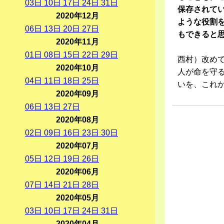
03
日
10
日
17
日
24
日
31
日
保存されて
2020年12月
ような役割
06
日
13
日
20
日
27
日
もできると
2020年11月
01
日
08
日
15
日
22
日
29
日
西村）改め
2020年10月
人が命を守
04
日
11
日
18
日
25
日
いを、これ
2020年09月
06
日
13
日
27
日
2020年08月
02
日
09
日
16
日
23
日
30
日
2020年07月
05
日
12
日
19
日
26
日
2020年06月
07
日
14
日
21
日
28
日
2020年05月
03
日
10
日
17
日
24
日
31
日
2020年04月