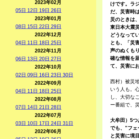
2023年02月
けです。ラ
05
日
12
日
19
日
26
日
だ、災害時
2023年01月
災のときは
08
日
15
日
22
日
29
日
東日本大震
2022年12月
どうなって
04
日
11
日
18
日
25
日
とも、「災
声のぬくも
2022年11月
確な情報を
06
日
13
日
20
日
27
日
て、災害に
2022年10月
02
日
09
日
16
日
23
日
30
日
西村）被災
2022年09月
いう人も。
04
日
11
日
18
日
25
日
し、大切な
2022年08月
ー番組で、
07
日
14
日
21
日
28
日
2022年07月
大牟田）5
03
日
10
日
17
日
24
日
31
日
でも、"フ
2022年06月
と災害に境