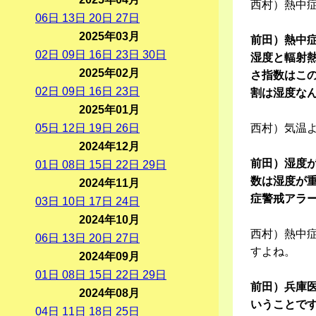
西村）熱中
06
日
13
日
20
日
27
日
2025年03月
前田）熱中
02
日
09
日
16
日
23
日
30
日
湿度と輻射
2025年02月
さ指数はこの
02
日
09
日
16
日
23
日
割は湿度な
2025年01月
05
日
12
日
19
日
26
日
西村）気温
2024年12月
前田）湿度
01
日
08
日
15
日
22
日
29
日
数は湿度が
2024年11月
症警戒アラ
03
日
10
日
17
日
24
日
2024年10月
西村）熱中
06
日
13
日
20
日
27
日
すよね。
2024年09月
01
日
08
日
15
日
22
日
29
日
前田）兵庫
2024年08月
いうことで
04
日
11
日
18
日
25
日