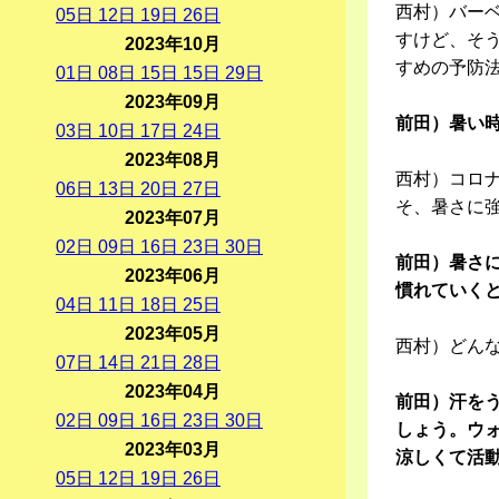
西村）バー
05
日
12
日
19
日
26
日
すけど、そ
2023年10月
すめの予防
01
日
08
日
15
日
15
日
29
日
2023年09月
前田）暑い
03
日
10
日
17
日
24
日
2023年08月
西村）コロ
06
日
13
日
20
日
27
日
そ、暑さに
2023年07月
02
日
09
日
16
日
23
日
30
日
前田）暑さ
2023年06月
慣れていく
04
日
11
日
18
日
25
日
2023年05月
西村）どん
07
日
14
日
21
日
28
日
2023年04月
前田）汗を
02
日
09
日
16
日
23
日
30
日
しょう。ウ
2023年03月
涼しくて活
05
日
12
日
19
日
26
日