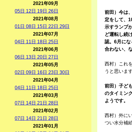
2021年09月
05
日
12
日
19
日
26
日
前田）今は、
2021年08月
定をして、
01
日
08
日
15
日
22
日
29
日
示すランプ
2021年07月
ど運転し続
04
日
11
日
18
日
25
日
認。6月に
合わない、
2021年06月
06
日
13
日
20
日
27
日
西村）これ
2021年05月
うと思いま
02
日
09
日
16
日
23
日
30
日
2021年04月
前田）子ど
04
日
11
日
18
日
25
日
のタイミン
2021年03月
ようです。
07
日
14
日
21
日
28
日
2021年02月
西村）外に
07
日
14
日
21
日
28
日
つい水分補
2021年01月