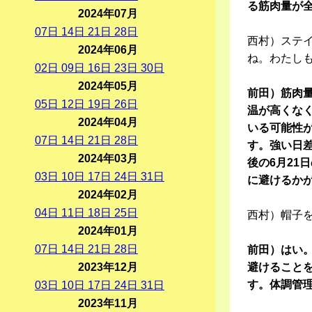
る筋肉量が
2024年07月
07
日
14
日
21
日
28
日
西村）ステ
2024年06月
ね。わたし
02
日
09
日
16
日
23
日
30
日
2024年05月
前田）筋肉
05
日
12
日
19
日
26
日
温が高くな
2024年04月
いる可能性
07
日
14
日
21
日
28
日
す。強い日
2024年03月
後の6月21
03
日
10
日
17
日
24
日
31
日
に避けるか
2024年02月
04
日
11
日
18
日
25
日
西村）帽子
2024年01月
07
日
14
日
21
日
28
日
前田）はい
2023年12月
避けること
す。体調管
03
日
10
日
17
日
24
日
31
日
2023年11月