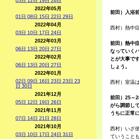
05
日
12
日
19
日
26
日
2022年05月
前田）入浴
01
日
08
日
15
日
22
日
29
日
2022年04月
西村）熱中
03
日
10
日
17
日
24
日
2022年03月
前田）熱中
06
日
13
日
20
日
27
日
なっていく
2022年02月
とが大事で
06
日
13
日
20
日
27
日
しょう。
2022年01月
02
日
09
日
16
日
23
日
23
日
23
西村）室温
日
30
日
2021年12月
前田）25～
05
日
12
日
19
日
26
日
がら調節し
2021年11月
うちに正常
07
日
14
日
21
日
28
日
2021年10月
西村）いざ使
03
日
10
日
17
日
24
日
31
日
ていうこと