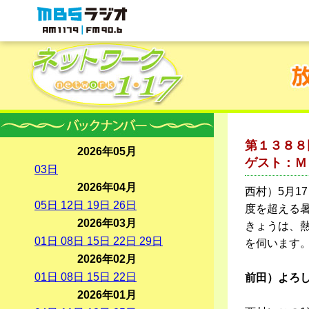
MBSラジオ 1179|FM90.6
第１３８８
2026年05月
ゲスト：Ｍ
03
日
2026年04月
西村）5月1
05
日
12
日
19
日
26
日
度を超える
2026年03月
きょうは、
01
日
08
日
15
日
22
日
29
日
を伺います
2026年02月
01
日
08
日
15
日
22
日
前田）よろ
2026年01月