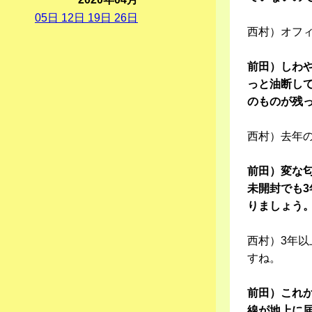
05
日
12
日
19
日
26
日
西村）オフ
前田）しわ
っと油断し
のものが残
西村）去年
前田）変な
未開封でも
りましょう
西村）3年
すね。
前田）これか
線が地上に