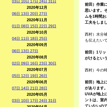
03
日
10
日
17
日
24
日
31
日
前田）作業
2020年12月
思います。
06
日
13
日
20
日
27
日
ムを1時間
2020年11月
工夫をしま
01
日
08
日
15
日
22
日
29
日
2020年10月
西村）水分
04
日
11
日
18
日
25
日
も伝えたい
2020年09月
06
日
13
日
27
日
前田）1リ
2020年08月
がけるとい
02
日
09
日
16
日
23
日
30
日
2020年07月
西村）今の
05
日
12
日
19
日
26
日
2020年06月
前田）地上に
があります。
07
日
14
日
21
日
28
日
UVAが地上
2020年05月
ントは、室
03
日
10
日
17
日
24
日
31
日
ていないの
2020年04月