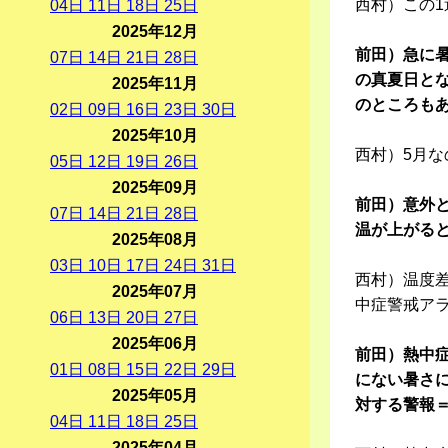
西村）この
04
日
11
日
18
日
25
日
2025年12月
前田）急に暑
07
日
14
日
21
日
28
日
の真夏日と
2025年11月
のところも
02
日
09
日
16
日
23
日
30
日
2025年10月
西村）5月
05
日
12
日
19
日
26
日
2025年09月
前田）意外と
07
日
14
日
21
日
28
日
温が上がる
2025年08月
03
日
10
日
17
日
24
日
31
日
西村）温度
2025年07月
中症警戒ア
06
日
13
日
20
日
27
日
2025年06月
前田）熱中症
01
日
08
日
15
日
22
日
29
日
にない暑さ
2025年05月
対する警報
04
日
11
日
18
日
25
日
2025年04月