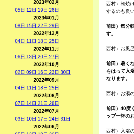
2023年02月
西村）朝焼
05
日
12
日
19
日
26
日
するのも良
2023年01月
08
日
15
日
22
日
29
日
前田）気分
2022年12月
す。
04
日
11
日
18
日
25
日
西村）お風
2022年11月
06
日
13
日
20
日
27
日
前田）暑く
2022年10月
をはって入浴
02
日
09
日
16
日
23
日
30
日
なります。
2022年09月
04
日
11
日
18
日
25
日
西村）お湯
2022年08月
07
日
14
日
21
日
28
日
前田）40
2022年07月
ップ一杯の
03
日
10
日
17
日
24
日
31
日
2022年06月
西村）入浴