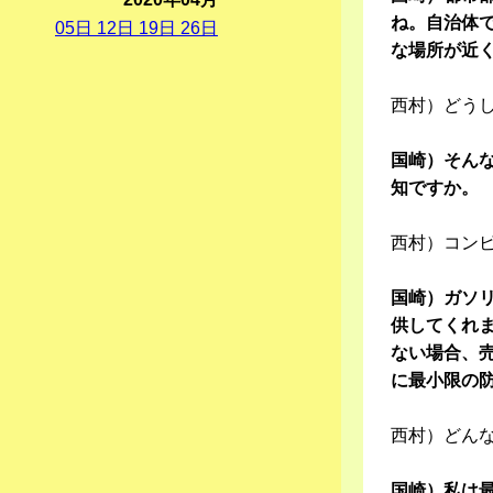
ね。自治体
05
日
12
日
19
日
26
日
な場所が近
西村）どう
国崎）そん
知ですか。
西村）コン
国崎）ガソ
供してくれ
ない場合、
に最小限の
西村）どん
国崎）私は