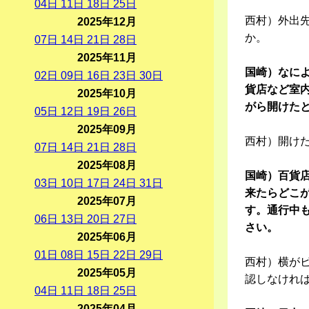
04
日
11
日
18
日
25
日
西村）外出
2025年12月
か。
07
日
14
日
21
日
28
日
2025年11月
国崎）なに
02
日
09
日
16
日
23
日
30
日
貨店など室
2025年10月
がら開けた
05
日
12
日
19
日
26
日
2025年09月
西村）開け
07
日
14
日
21
日
28
日
2025年08月
国崎）百貨
03
日
10
日
17
日
24
日
31
日
来たらどこ
2025年07月
す。通行中
06
日
13
日
20
日
27
日
さい。
2025年06月
01
日
08
日
15
日
22
日
29
日
西村）横が
2025年05月
認しなけれ
04
日
11
日
18
日
25
日
2025年04月