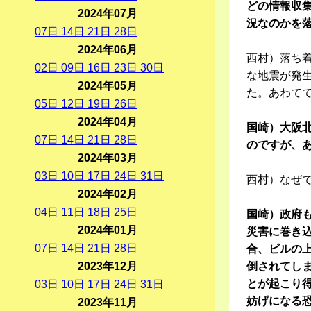
どの情報収
2024年07月
況なのかを
07
日
14
日
21
日
28
日
2024年06月
西村）落ち着
02
日
09
日
16
日
23
日
30
日
な地震が発
2024年05月
た。あわて
05
日
12
日
19
日
26
日
2024年04月
国崎）大阪
07
日
14
日
21
日
28
日
のですが、
2024年03月
03
日
10
日
17
日
24
日
31
日
西村）なぜ
2024年02月
04
日
11
日
18
日
25
日
国崎）政府
2024年01月
災害に巻き
07
日
14
日
21
日
28
日
合、ビルの
2023年12月
倒されてし
とが起こり
03
日
10
日
17
日
24
日
31
日
妨げになる
2023年11月