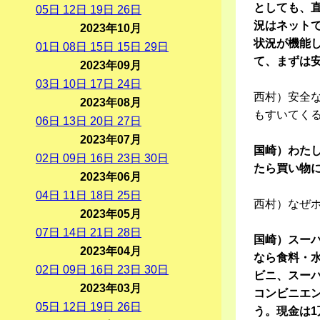
としても、
05
日
12
日
19
日
26
日
況はネット
2023年10月
状況が機能
01
日
08
日
15
日
15
日
29
日
て、まずは
2023年09月
03
日
10
日
17
日
24
日
西村）安全
2023年08月
もすいてく
06
日
13
日
20
日
27
日
2023年07月
国崎）わた
02
日
09
日
16
日
23
日
30
日
たら買い物
2023年06月
04
日
11
日
18
日
25
日
西村）なぜ
2023年05月
07
日
14
日
21
日
28
日
国崎）スー
2023年04月
なら食料・
02
日
09
日
16
日
23
日
30
日
ビニ、スー
2023年03月
コンビニエ
05
日
12
日
19
日
26
日
う。現金は1