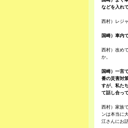
などを入れ
西村）レジ
国崎）車内
西村）改め
か。
国崎）一言
番の災害対
すが、私た
て話し合っ
西村）家族
ンは本当に大
江さんにお