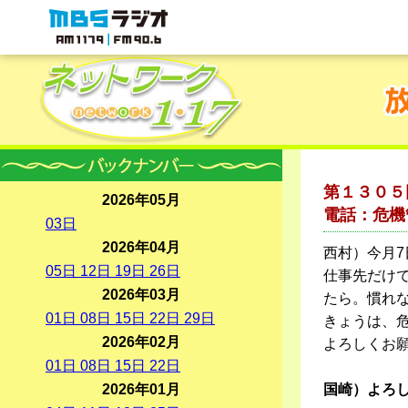
MBSラジオ 1179|FM90.6
第１３０５
2026年05月
電話：危機
03
日
2026年04月
西村）今月
05
日
12
日
19
日
26
日
仕事先だけ
2026年03月
たら。慣れ
01
日
08
日
15
日
22
日
29
日
きょうは、
2026年02月
よろしくお
01
日
08
日
15
日
22
日
2026年01月
国崎）よろ