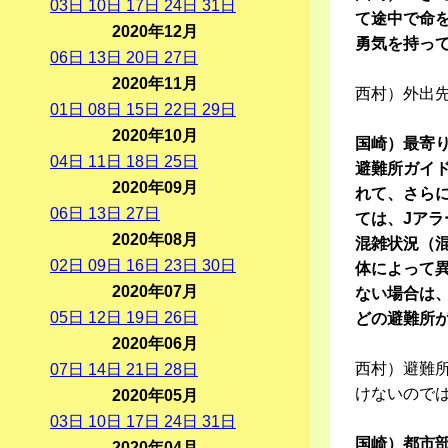
03
日
10
日
17
日
24
日
31
日
て途中で命
2020年12月
勇気を持っ
06
日
13
日
20
日
27
日
2020年11月
西村）外出
01
日
08
日
15
日
22
日
29
日
2020年10月
国崎）最寄
04
日
11
日
18
日
25
日
避難所ガイ
2020年09月
れて、さら
06
日
13
日
27
日
ては、Jア
2020年08月
混雑状況（
02
日
09
日
16
日
23
日
30
日
体によって
2020年07月
ない場合は
05
日
12
日
19
日
26
日
どの避難所
2020年06月
西村）避難
07
日
14
日
21
日
28
日
けないので
2020年05月
03
日
10
日
17
日
24
日
31
日
国崎）都市
2020年04月