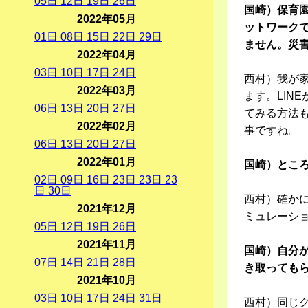
05
日
12
日
19
日
26
日
国崎）保育
2022年05月
ットワークで
01
日
08
日
15
日
22
日
29
日
ません。災
2022年04月
03
日
10
日
17
日
24
日
西村）我が家
2022年03月
ます。LIN
06
日
13
日
20
日
27
日
てみる方法
2022年02月
事ですね。
06
日
13
日
20
日
27
日
2022年01月
国崎）とこ
02
日
09
日
16
日
23
日
23
日
23
日
30
日
西村）確か
2021年12月
ミュレーシ
05
日
12
日
19
日
26
日
2021年11月
国崎）自分
07
日
14
日
21
日
28
日
き取っても
2021年10月
03
日
10
日
17
日
24
日
31
日
西村）同じ