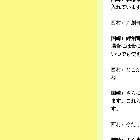
入れていま
西村）絆創
国崎）絆創
場合には命
いつでも使
西村）どこ
ね。
国崎）さら
ます。これ
す。
西村）今だ
国崎）よく