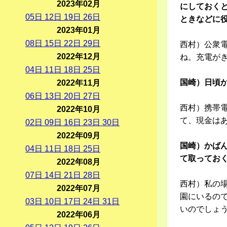
2023年02月
にしておく
05
日
12
日
19
日
26
日
ときなどに
2023年01月
08
日
15
日
22
日
29
日
西村）公衆電
2022年12月
ね。充電が
04
日
11
日
18
日
25
日
国崎）日頃
2022年11月
06
日
13
日
20
日
27
日
西村）携帯
2022年10月
て、現金は
02
日
09
日
16
日
23
日
30
日
2022年09月
国崎）かば
04
日
11
日
18
日
25
日
て取ってお
2022年08月
07
日
14
日
21
日
28
日
西村）私の
2022年07月
園にいるの
03
日
10
日
17
日
24
日
31
日
いのでしょ
2022年06月