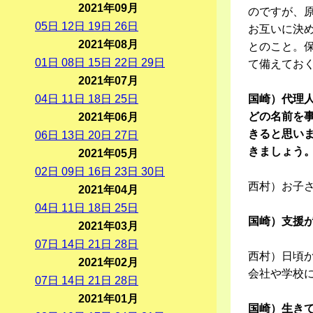
2021年09月
のですが、
05
日
12
日
19
日
26
日
お互いに決
2021年08月
とのこと。
01
日
08
日
15
日
22
日
29
日
て備えてお
2021年07月
04
日
11
日
18
日
25
日
国崎）代理
どの名前を
2021年06月
きると思い
06
日
13
日
20
日
27
日
きましょう
2021年05月
02
日
09
日
16
日
23
日
30
日
西村）お子
2021年04月
04
日
11
日
18
日
25
日
国崎）支援
2021年03月
07
日
14
日
21
日
28
日
西村）日頃
2021年02月
会社や学校
07
日
14
日
21
日
28
日
2021年01月
国崎）生き