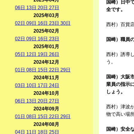
国崎）日中
06
日
13
日
20
日
27
日
全です。
2025年03月
02
日
09
日
16
日
23
日
30
日
西村）百貨
2025年02月
02
日
09
日
16
日
23
日
国崎）職員
2025年01月
05
日
12
日
19
日
26
日
西村）誘導
う。
2024年12月
01
日
08
日
15
日
22
日
29
日
国崎）大阪
2024年11月
業員の指示
03
日
10
日
17
日
24
日
しょう。
2024年10月
06
日
13
日
20
日
27
日
西村）津波
2024年09月
物で高い場
01
日
08
日
15
日
22
日
29
日
2024年08月
国崎）安全
04
日
11
日
18
日
25
日