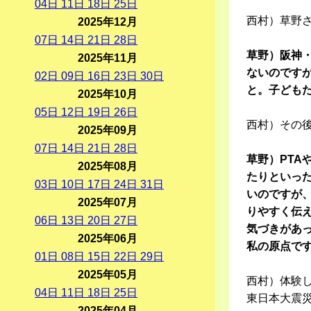
04
日
11
日
18
日
25
日
西村）草野
2025年12月
07
日
14
日
21
日
28
日
草野）阪神
2025年11月
ないのです
02
日
09
日
16
日
23
日
30
日
と。子ども
2025年10月
05
日
12
日
19
日
26
日
西村）その
2025年09月
07
日
14
日
21
日
28
日
草野）PT
2025年08月
たりといっ
03
日
10
日
17
日
24
日
31
日
いのですが
2025年07月
りやすく伝
06
日
13
日
20
日
27
日
気づきがあ
2025年06月
私の原点で
01
日
08
日
15
日
22
日
29
日
2025年05月
西村）体験し
04
日
11
日
18
日
25
日
東日本大震
2025年04月