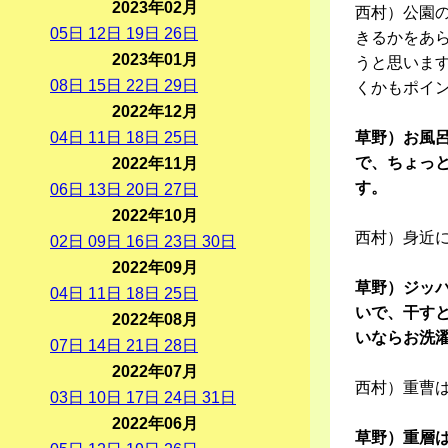
2023年02月
西村）公園
05
日
12
日
19
日
26
日
きるかをあ
2023年01月
うと思いま
08
日
15
日
22
日
29
日
くかもポイ
2022年12月
04
日
11
日
18
日
25
日
草野）お風
で、ちょっ
2022年11月
す。
06
日
13
日
20
日
27
日
2022年10月
西村）身近
02
日
09
日
16
日
23
日
30
日
2022年09月
草野）ジッ
04
日
11
日
18
日
25
日
いで、干す
2022年08月
いならお洗
07
日
14
日
21
日
28
日
2022年07月
西村）重曹
03
日
10
日
17
日
24
日
31
日
2022年06月
草野）重層