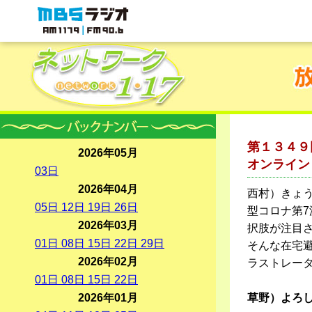
MBSラジオ 1179|FM90.6
第１３４９
2026年05月
オンライン
03
日
2026年04月
西村）きょ
05
日
12
日
19
日
26
日
型コロナ第
2026年03月
択肢が注目
01
日
08
日
15
日
22
日
29
日
そんな在宅
2026年02月
ラストレー
01
日
08
日
15
日
22
日
2026年01月
草野）よろ