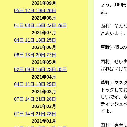
2021年09月
ょう。100
05
日
12
日
19
日
26
日
よ。
2021年08月
01
日
08
日
15
日
22
日
29
日
西村）そん
2021年07月
と思います
04
日
11
日
18
日
25
日
草野）45L
2021年06月
06
日
13
日
20
日
27
日
西村）ぜひ
2021年05月
ければいけ
02
日
09
日
16
日
23
日
30
日
2021年04月
草野）マス
04
日
11
日
18
日
25
日
トックして
2021年03月
しいです。水
07
日
14
日
21
日
28
日
ティッシュ
2021年02月
すよ。
07
日
14
日
21
日
28
日
2021年01月
西村）参考