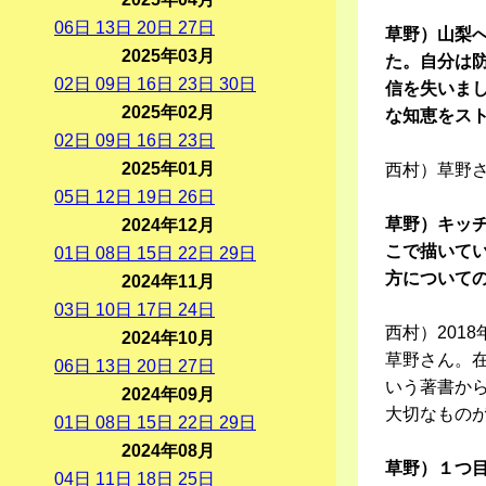
06
日
13
日
20
日
27
日
草野）山梨
2025年03月
た。自分は
02
日
09
日
16
日
23
日
30
日
信を失いま
2025年02月
な知恵をス
02
日
09
日
16
日
23
日
2025年01月
西村）草野
05
日
12
日
19
日
26
日
草野）キッ
2024年12月
こで描いて
01
日
08
日
15
日
22
日
29
日
方について
2024年11月
03
日
10
日
17
日
24
日
西村）201
2024年10月
草野さん。
06
日
13
日
20
日
27
日
いう著書か
2024年09月
大切なもの
01
日
08
日
15
日
22
日
29
日
2024年08月
草野）１つ
04
日
11
日
18
日
25
日