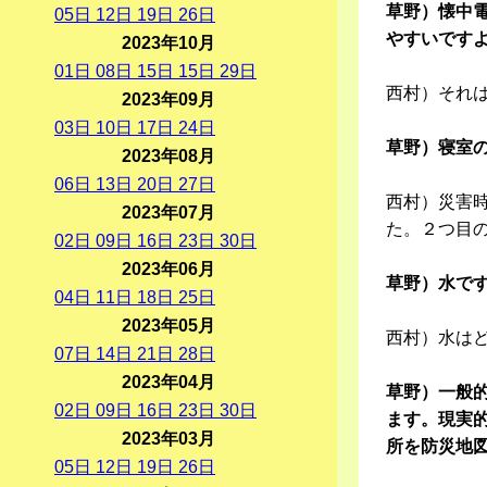
草野）懐中
05
日
12
日
19
日
26
日
やすいです
2023年10月
01
日
08
日
15
日
15
日
29
日
西村）それ
2023年09月
03
日
10
日
17
日
24
日
草野）寝室
2023年08月
06
日
13
日
20
日
27
日
西村）災害
2023年07月
た。２つ目
02
日
09
日
16
日
23
日
30
日
2023年06月
草野）水で
04
日
11
日
18
日
25
日
2023年05月
西村）水は
07
日
14
日
21
日
28
日
2023年04月
草野）一般的
02
日
09
日
16
日
23
日
30
日
ます。現実
2023年03月
所を防災地
05
日
12
日
19
日
26
日