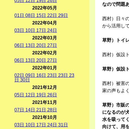
05
日
12
日
19
日
26
日
なので問題
2022年05月
01
日
08
日
15
日
22
日
29
日
西村）日々
2022年04月
から活用し
03
日
10
日
17
日
24
日
2022年03月
草野）トイ
06
日
13
日
20
日
27
日
2022年02月
西村）仮設
06
日
13
日
20
日
27
日
2022年01月
草野）仮設
02
日
09
日
16
日
23
日
23
日
23
日
30
日
西村）被害
2021年12月
家の声もよ
05
日
12
日
19
日
26
日
2021年11月
草野）市販の
07
日
14
日
21
日
28
日
になるのが
2021年10月
水を吸って
03
日
10
日
17
日
24
日
31
日
向けて、用