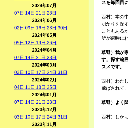
スを毎回目
2024年07月
07
日
14
日
21
日
28
日
西村）本の
2024年06月
明かりを探
02
日
09
日
16
日
23
日
30
日
こともある
2024年05月
所が瞬時に
05
日
12
日
19
日
26
日
2024年04月
草野）我が
07
日
14
日
21
日
28
日
す。探す範
2024年03月
スメです。
03
日
10
日
17
日
24
日
31
日
2024年02月
西村）わた
04
日
11
日
18
日
25
日
飛ばされて
2024年01月
07
日
14
日
21
日
28
日
草野）よく
2023年12月
西村）しか
03
日
10
日
17
日
24
日
31
日
2023年11月