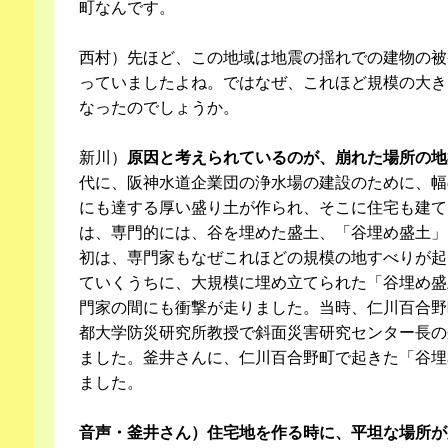
町なんです。
西村）先ほど、この地域は地震の揺れでの建物の被
っていましたよね。ではなぜ、これほど規模の大き
なったのでしょうか。
新川）
原因と考えられているのが、崩れた場所の地
代に、阪神水道企業団の浄水場の建設のために、幅の
にも達する厚い盛り土が作られ、そこに住宅も建て
は、専門的には、谷を埋めた盛土、「谷埋め盛土」
初は、専門家もなぜこれほどの規模の地すべりが起
ていくうちに、大規模に埋め立てられた「谷埋め盛
門家の間にも衝撃が走りました。当時、仁川百合野
都大学防災研究所教授で斜面災害研究センター長の
ました。釜井さんに、仁川百合野町で起きた「谷埋
ました。
音声・釜井さん）住宅地を作る時に、平坦な場所が