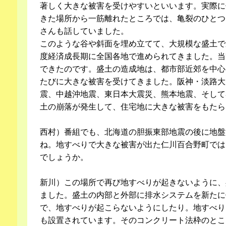
著しく大きな被害を受けやすいといいます。実際に
きた場所から一筋離れたところでは、亀裂のひとつ
さんも話していました。
このような谷や斜面を埋め立てて、大規模な盛土で
度経済成長期に全国各地で進められてきました。当
できたのです。盛土の造成地は、都市部近郊を中心
たびに大きな被害を受けてきました。阪神・淡路大
震、中越沖地震、東日本大震災、熊本地震、そして
土の崩落が発生して、住宅地に大きな被害をもたら
西村）番組でも、北海道の胆振東部地震の後に地盤
ね。地すべりで大きな被害が出た仁川百合野町では
でしょうか。
新川）この場所で再び地すべりが起きないように、
ました。盛土の内部と外部に排水システムを新たに
で、地すべりが起こらないようにしたり。地すべり
も設置されています。そのコンクリート法枠のとこ