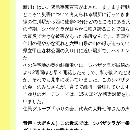
新川）はい。緊急事態宣言が出され、ますます行動
ところで災害について考えられる場所に行ってきま
線の仁川駅から西に徒歩20分ほどのところにある
の時期、シバザクラが鮮やかに咲き誇ることで知ら
大震災で大きな被害があった場所なんです。関西学
仁川の穏やかな流れと六甲山系の山の緑が迫ってい
県立甲山森林公園の入り口に近い場所で、ハイキン
た。
その住宅地の奥の斜面沿いに、シバザクラが絨毯の
より2週間ほど早く開花したそうで、私が訪れたと
が、それでも見事に咲いていました。このシバザク
の会」のみなさんが、育てて維持・管理しています
「ゆりのガーデン」では、15人ほどが感染対策を
いました。
住民グループ「ゆりの会」代表の大野七郎さんの声
音声・大野さん）この近辺では、シバザクラが一番