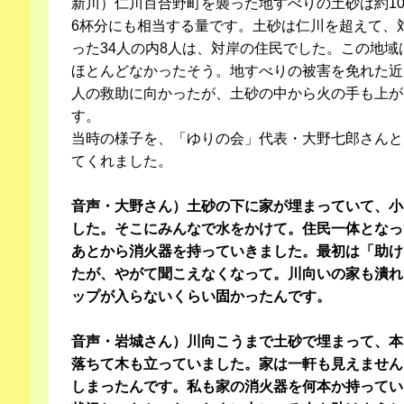
新川）仁川百合野町を襲った地すべりの土砂は約1
6杯分にも相当する量です。土砂は仁川を超えて、
った34人の内8人は、対岸の住民でした。この地
ほとんどなかったそう。地すべりの被害を免れた近
人の救助に向かったが、土砂の中から火の手も上が
す。
当時の様子を、「ゆりの会」代表・大野七郎さんと
てくれました。
音声・大野さん）土砂の下に家が埋まっていて、小
した。そこにみんなで水をかけて。住民一体となっ
あとから消火器を持っていきました。最初は「助け
たが、やがて聞こえなくなって。川向いの家も潰れ
ップが入らないくらい固かったんです。
音声・岩城さん）川向こうまで土砂で埋まって、本
落ちて木も立っていました。家は一軒も見えません
しまったんです。私も家の消火器を何本か持ってい