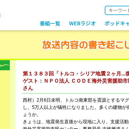
番組一覧
WEBラジオ
ポッドキ
第１３８３回「トルコ・シリア地震２ヶ月...
ゲスト：ＮＰＯ法人 ＣＯＤＥ海外災害援助市
さん
西村）2月6日未明、トルコ南東部を震源とするマグ
し、5万人以上が犠牲になりました。多くの建物が
ょうか。
きょうは、地震発生直後から現地に入り、支援活動を
海外災害援助市民センター」事務局長 吉椿雅道さ