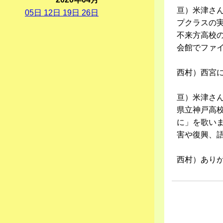
亘）米津さ
05
日
12
日
19
日
26
日
プクラスの
不来方高校
会館でファ
西村）西宮
亘）米津さ
県立神戸高
に」を歌い
害や復興、
西村）あり