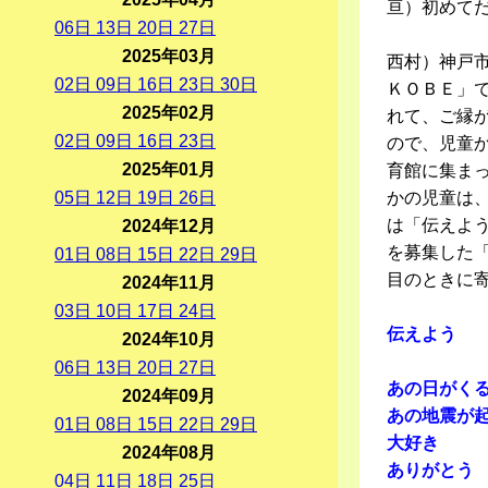
亘）初めて
06
日
13
日
20
日
27
日
2025年03月
西村）神戸
02
日
09
日
16
日
23
日
30
日
ＫＯＢＥ」
2025年02月
れて、ご縁
02
日
09
日
16
日
23
日
ので、児童
2025年01月
育館に集まっ
05
日
12
日
19
日
26
日
かの児童は
は「伝えよ
2024年12月
を募集した「
01
日
08
日
15
日
22
日
29
日
目のときに
2024年11月
03
日
10
日
17
日
24
日
伝えよう
2024年10月
06
日
13
日
20
日
27
日
あの日がく
2024年09月
あの地震が
01
日
08
日
15
日
22
日
29
日
大好き
2024年08月
ありがとう
04
日
11
日
18
日
25
日