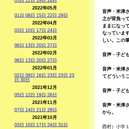
05
日
12
日
19
日
26
日
2022年05月
音声・米津
01
日
08
日
15
日
22
日
29
日
之が背負って
2022年04月
ままになっ
03
日
10
日
17
日
24
日
なっていま
2022年03月
しい。この
06
日
13
日
20
日
27
日
2022年02月
音声・子ど
06
日
13
日
20
日
27
日
2022年01月
音声・米津
02
日
09
日
16
日
23
日
23
日
23
てどういう
日
30
日
2021年12月
音声・子ど
05
日
12
日
19
日
26
日
2021年11月
音声・米津さ
07
日
14
日
21
日
28
日
から。
2021年10月
03
日
10
日
17
日
24
日
31
日
西村）小学