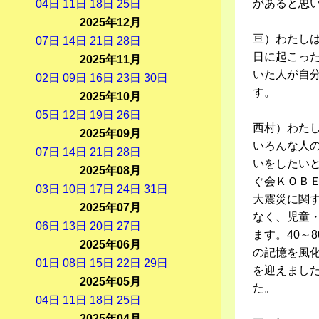
があると思
04
日
11
日
18
日
25
日
2025年12月
亘）わたしは
07
日
14
日
21
日
28
日
日に起こっ
2025年11月
いた人が自
02
日
09
日
16
日
23
日
30
日
す。
2025年10月
05
日
12
日
19
日
26
日
西村）わた
2025年09月
いろんな人
07
日
14
日
21
日
28
日
いをしたい
2025年08月
ぐ会ＫＯＢ
03
日
10
日
17
日
24
日
31
日
大震災に関
2025年07月
なく、児童
06
日
13
日
20
日
27
日
ます。40～
2025年06月
の記憶を風
01
日
08
日
15
日
22
日
29
日
を迎えました
2025年05月
た。
04
日
11
日
18
日
25
日
2025年04月