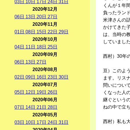
03
日
10
日
17
日
24
日
31
日
くんが１年
2020年12月
負ったラン
06
日
13
日
20
日
27
日
米津さんの
2020年11月
かけてきた
01
日
08
日
15
日
22
日
29
日
は、当時の
2020年10月
していまし
04
日
11
日
18
日
25
日
2020年09月
西村）30年
06
日
13
日
27
日
2020年08月
亘）このよ
02
日
09
日
16
日
23
日
30
日
ます。リス
2020年07月
問いについ
05
日
12
日
19
日
26
日
くなった人
2020年06月
継ぐという
ねの中で立
07
日
14
日
21
日
28
日
2020年05月
西村）私も
03
日
10
日
17
日
24
日
31
日
2020年04月