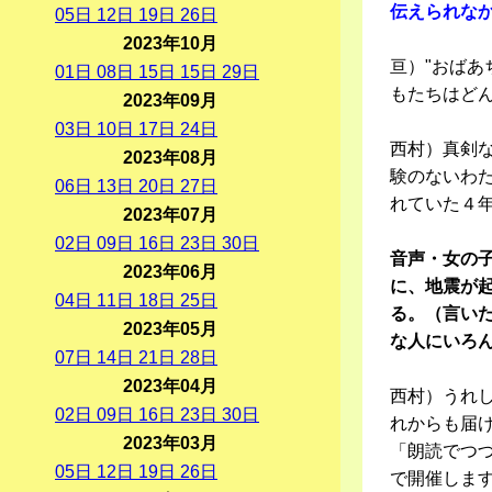
伝えられな
05
日
12
日
19
日
26
日
2023年10月
亘）"おばあ
01
日
08
日
15
日
15
日
29
日
もたちはど
2023年09月
03
日
10
日
17
日
24
日
西村）真剣
2023年08月
験のないわ
06
日
13
日
20
日
27
日
れていた４
2023年07月
02
日
09
日
16
日
23
日
30
日
音声・女の
2023年06月
に、地震が
04
日
11
日
18
日
25
日
る。（言い
2023年05月
な人にいろ
07
日
14
日
21
日
28
日
2023年04月
西村）うれ
02
日
09
日
16
日
23
日
30
日
れからも届け
2023年03月
「朗読でつづ
05
日
12
日
19
日
26
日
で開催します