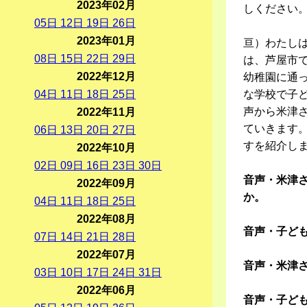
2023年02月
しください
05
日
12
日
19
日
26
日
2023年01月
亘）わたし
08
日
15
日
22
日
29
日
は、芦屋市
2022年12月
幼稚園に通
04
日
11
日
18
日
25
日
な学校で子
声から米津
2022年11月
ていきます。
06
日
13
日
20
日
27
日
すを紹介し
2022年10月
02
日
09
日
16
日
23
日
30
日
音声・米津
2022年09月
か。
04
日
11
日
18
日
25
日
2022年08月
音声・子ど
07
日
14
日
21
日
28
日
2022年07月
音声・米津
03
日
10
日
17
日
24
日
31
日
2022年06月
音声・子ど