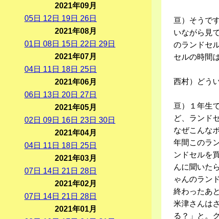
2021年09月
05
日
12
日
19
日
26
日
亘）そうで
2021年08月
いながら見
01
日
08
日
15
日
22
日
29
日
のランドセ
2021年07月
セルの時間
04
日
11
日
18
日
25
日
西村）どう
2021年06月
06
日
13
日
20
日
27
日
亘）１年生
2021年05月
ど、ランド
02
日
09
日
16
日
23
日
30
日
なぜこんな
2021年04月
年間このラ
04
日
11
日
18
日
25
日
ンドセルを
2021年03月
んに聞いた
07
日
14
日
21
日
28
日
ゃんのラン
2021年02月
終わったあ
07
日
14
日
21
日
28
日
米津さんは
2021年01月
る？」と。