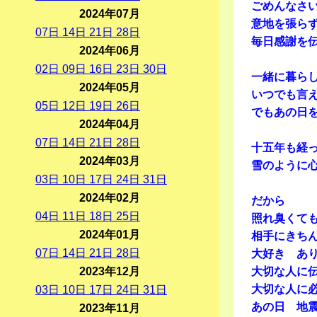
ごめんなさ
2024年07月
意地を張ら
07
日
14
日
21
日
28
日
毎日感謝を
2024年06月
02
日
09
日
16
日
23
日
30
日
一緒に暮ら
2024年05月
いつでも言
05
日
12
日
19
日
26
日
でもあの日
2024年04月
07
日
14
日
21
日
28
日
十五年も経
2024年03月
雪のように
03
日
10
日
17
日
24
日
31
日
2024年02月
だから
04
日
11
日
18
日
25
日
照れ臭くて
2024年01月
相手にきち
07
日
14
日
21
日
28
日
大好き あ
2023年12月
大切な人に
大切な人に
03
日
10
日
17
日
24
日
31
日
あの日 地
2023年11月