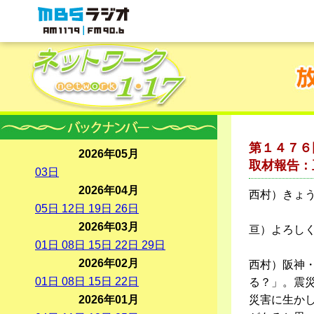
MBSラジオ 1179|FM90.6
第１４７６
2026年05月
取材報告：
03
日
2026年04月
西村）きょ
05
日
12
日
19
日
26
日
2026年03月
亘）よろし
01
日
08
日
15
日
22
日
29
日
2026年02月
西村）阪神
01
日
08
日
15
日
22
日
る？」。震
2026年01月
災害に生か