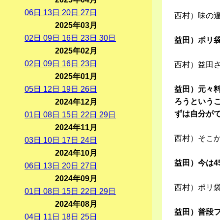
06
日
13
日
20
日
27
日
西村）味の
2025年03月
02
日
09
日
16
日
23
日
30
日
益田）ポリ
2025年02月
02
日
09
日
16
日
23
日
西村）益田
2025年01月
05
日
12
日
19
日
26
日
益田）元々
ろうという
2024年12月
ずは自分が
01
日
08
日
15
日
22
日
29
日
2024年11月
西村）そこ
03
日
10
日
17
日
24
日
2024年10月
益田）今は4
06
日
13
日
20
日
27
日
2024年09月
西村）ポリ
01
日
08
日
15
日
22
日
29
日
2024年08月
益田）普段
04
日
11
日
18
日
25
日