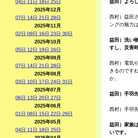
益田）よろ
04
日
11
日
18
日
25
日
2025年12月
西村）益田
07
日
14
日
21
日
28
日
ングの魅力
2025年11月
02
日
09
日
16
日
23
日
30
日
益田）洗い
2025年10月
すし、災害
05
日
12
日
19
日
26
日
2025年09月
西村）電気
07
日
14
日
21
日
28
日
きるのです
2025年08月
か。
03
日
10
日
17
日
24
日
31
日
2025年07月
益田）手羽
06
日
13
日
20
日
27
日
2025年06月
西村）手羽
01
日
08
日
15
日
22
日
29
日
2025年05月
益田）家族
04
日
11
日
18
日
25
日
いです。
2025年04月