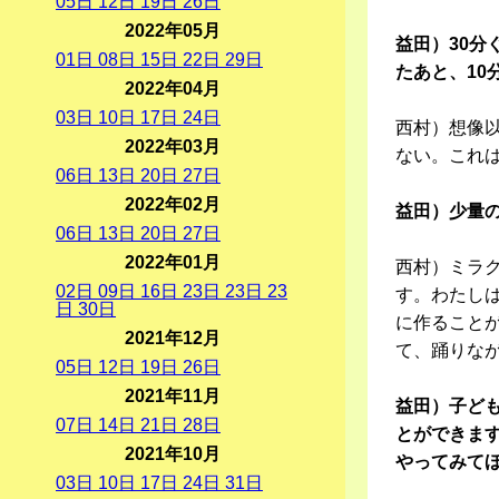
05
日
12
日
19
日
26
日
2022年05月
益田）30分
01
日
08
日
15
日
22
日
29
日
たあと、10
2022年04月
03
日
10
日
17
日
24
日
西村）想像
2022年03月
ない。これ
06
日
13
日
20
日
27
日
2022年02月
益田）少量
06
日
13
日
20
日
27
日
2022年01月
西村）ミラ
02
日
09
日
16
日
23
日
23
日
23
す。わたし
日
30
日
に作ること
2021年12月
て、踊りな
05
日
12
日
19
日
26
日
2021年11月
益田）子ど
07
日
14
日
21
日
28
日
とができま
2021年10月
やってみて
03
日
10
日
17
日
24
日
31
日