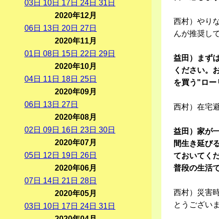
03
日
10
日
17
日
24
日
31
日
2020年12月
西村）やり
06
日
13
日
20
日
27
日
んが推奨し
2020年11月
01
日
08
日
15
日
22
日
29
日
益田）まず
2020年10月
ください。
04
日
11
日
18
日
25
日
を買う"ロー
2020年09月
06
日
13
日
27
日
西村）在宅
2020年08月
02
日
09
日
16
日
23
日
30
日
益田）家が
2020年07月
間生き延び
05
日
12
日
19
日
26
日
ておいてく
2020年06月
普段の生活
07
日
14
日
21
日
28
日
西村）災害
2020年05月
とうござい
03
日
10
日
17
日
24
日
31
日
2020年04月