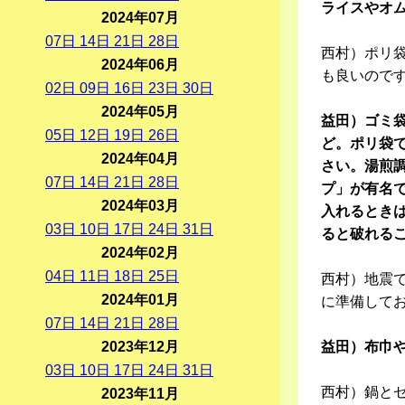
ライスやオ
2024年07月
07
日
14
日
21
日
28
日
西村）ポリ
2024年06月
も良いので
02
日
09
日
16
日
23
日
30
日
2024年05月
益田）ゴミ
05
日
12
日
19
日
26
日
ど。ポリ袋
2024年04月
さい。湯煎
07
日
14
日
21
日
28
日
プ」が有名
2024年03月
入れるとき
03
日
10
日
17
日
24
日
31
日
ると破れる
2024年02月
04
日
11
日
18
日
25
日
西村）地震
2024年01月
に準備して
07
日
14
日
21
日
28
日
2023年12月
益田）布巾
03
日
10
日
17
日
24
日
31
日
西村）鍋と
2023年11月