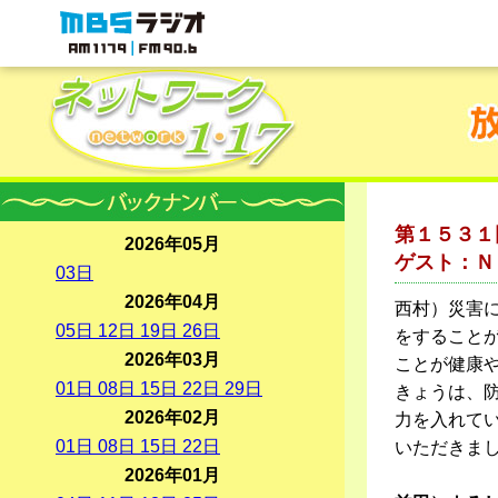
MBSラジオ 1179|FM90.6
第１５３１
2026年05月
ゲスト：Ｎ
03
日
2026年04月
西村）災害
05
日
12
日
19
日
26
日
をすること
2026年03月
ことが健康
01
日
08
日
15
日
22
日
29
日
きょうは、
2026年02月
力を入れてい
01
日
08
日
15
日
22
日
いただきま
2026年01月