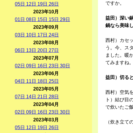
ですか。
05
日
12
日
19
日
26
日
2023年10月
益田）深い
01
日
08
日
15
日
15
日
29
日
鍋なら美味
2023年09月
03
日
10
日
17
日
24
日
西村）カセ
2023年08月
う。今、ス
06
日
13
日
20
日
27
日
ました。暖
2023年07月
てみますね
02
日
09
日
16
日
23
日
30
日
2023年06月
益田）切る
04
日
11
日
18
日
25
日
2023年05月
西村）空気
07
日
14
日
21
日
28
日
ト）結び目の
2023年04月
で炊いたご
02
日
09
日
16
日
23
日
30
日
2023年03月
（炊き立て
05
日
12
日
19
日
26
日