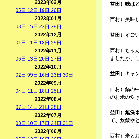
2023年02月
益田）味は
05
日
12
日
19
日
26
日
2023年01月
西村）美味
08
日
15
日
22
日
29
日
2022年12月
益田）すご
04
日
11
日
18
日
25
日
西村）ちゃ
2022年11月
ましたが、
06
日
13
日
20
日
27
日
2022年10月
益田）キャ
02
日
09
日
16
日
23
日
30
日
2022年09月
西村）鍋の
04
日
11
日
18
日
25
日
のお米の炊
2022年08月
07
日
14
日
21
日
28
日
益田）無洗米
2022年07月
て、炊飯器
03
日
10
日
17
日
24
日
31
日
2022年06月
西村）米と