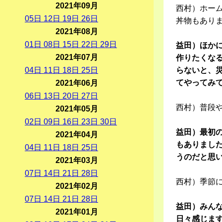
2021年09月
西村）ホー
05
日
12
日
19
日
26
日
丼物もあり
2021年08月
01
日
08
日
15
日
22
日
29
日
益田）ほか
2021年07月
作りたくな
04
日
11
日
18
日
25
日
らないと、
てやってみ
2021年06月
06
日
13
日
20
日
27
日
西村）普段
2021年05月
02
日
09
日
16
日
23
日
30
日
益田）最初
2021年04月
もありまし
04
日
11
日
18
日
25
日
うのだと思
2021年03月
07
日
14
日
21
日
28
日
西村）季節
2021年02月
07
日
14
日
21
日
28
日
益田）みん
2021年01月
日々感じま