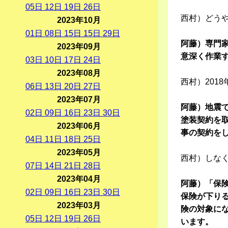
05
日
12
日
19
日
26
日
西村）どう
2023年10月
01
日
08
日
15
日
15
日
29
日
阿藤）専門
2023年09月
意深く作業
03
日
10
日
17
日
24
日
2023年08月
西村）201
06
日
13
日
20
日
27
日
2023年07月
阿藤）地震
02
日
09
日
16
日
23
日
30
日
塗装契約を
2023年06月
事の契約を
04
日
11
日
18
日
25
日
2023年05月
西村）しな
07
日
14
日
21
日
28
日
2023年04月
阿藤）「保
02
日
09
日
16
日
23
日
30
日
保険が下り
2023年03月
険の対象に
05
日
12
日
19
日
26
日
います。