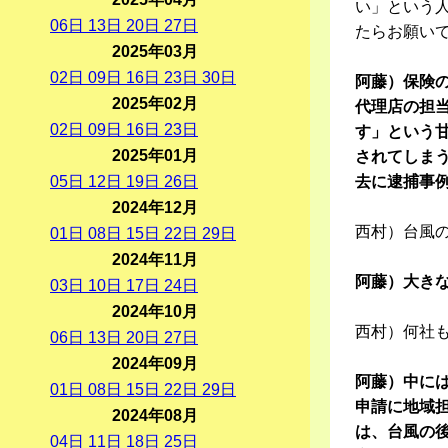
い」という
06
日
13
日
20
日
27
日
たらお願い
2025年03月
02
日
09
日
16
日
23
日
30
日
阿藤）保険
2025年02月
代理店の担
02
日
09
日
16
日
23
日
す」という
2025年01月
されてしま
05
日
12
日
19
日
26
日
去に逮捕事
2024年12月
西村）台風
01
日
08
日
15
日
22
日
29
日
2024年11月
阿藤）大き
03
日
10
日
17
日
24
日
2024年10月
西村）何社
06
日
13
日
20
日
27
日
2024年09月
阿藤）中に
01
日
08
日
15
日
22
日
29
日
申請に地域
2024年08月
は、台風の
04
日
11
日
18
日
25
日