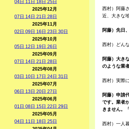
04
日
11
日
18
日
25
日
西村）阿藤
2025年12月
近、大きな
07
日
14
日
21
日
28
日
2025年11月
阿藤）先日
02
日
09
日
16
日
23
日
30
日
2025年10月
西村）どん
05
日
12
日
19
日
26
日
2025年09月
阿藤）大き
07
日
14
日
21
日
28
日
のような業
2025年08月
03
日
10
日
17
日
24
日
31
日
西村）実際
2025年07月
06
日
13
日
20
日
27
日
阿藤）申請
2025年06月
です。業者
01
日
08
日
15
日
22
日
29
日
きません。
2025年05月
04
日
11
日
18
日
25
日
西村）一人
2025年04月