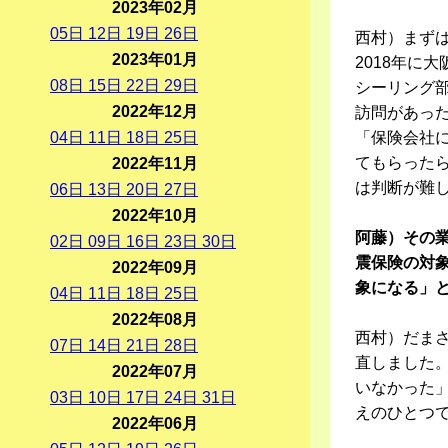
2023年02月
05
日
12
日
19
日
26
日
西村）まず
2023年01月
2018年に
08
日
15
日
22
日
29
日
シーリング
2022年12月
訪問があっ
04
日
11
日
18
日
25
日
「保険会社
てもらった
2022年11月
は判断が難
06
日
13
日
20
日
27
日
2022年10月
阿藤）その
02
日
09
日
16
日
23
日
30
日
震保険の対
2022年09月
象になる」
04
日
11
日
18
日
25
日
2022年08月
西村）だま
07
日
14
日
21
日
28
日
直しました
2022年07月
いなかった
03
日
10
日
17
日
24
日
31
日
えのひとつ
2022年06月