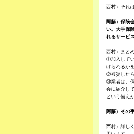
西村）それ
阿藤）保険
い。大手保
れるサービ
西村）まと
①加入して
けられるか
②被災した
③業者は、
会に紹介し
という備え
阿藤）その
西村）詳し
思います。