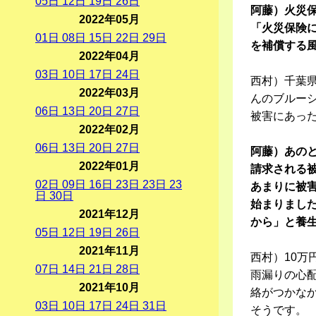
05
日
12
日
19
日
26
日
阿藤）火災
2022年05月
「火災保険
01
日
08
日
15
日
22
日
29
日
を補償する
2022年04月
03
日
10
日
17
日
24
日
西村）千葉
2022年03月
んのブルー
06
日
13
日
20
日
27
日
被害にあっ
2022年02月
06
日
13
日
20
日
27
日
阿藤）あの
2022年01月
請求される
02
日
09
日
16
日
23
日
23
日
23
あまりに被
日
30
日
始まりまし
2021年12月
から」と養
05
日
12
日
19
日
26
日
2021年11月
西村）10万
07
日
14
日
21
日
28
日
雨漏りの心
2021年10月
絡がつかな
03
日
10
日
17
日
24
日
31
日
そうです。