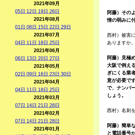
2021年09月
05
日
12
日
19
日
26
日
阿藤）その
2021年08月
情の弱みに
01
日
08
日
15
日
22
日
29
日
2021年07月
西村）被害
04
日
11
日
18
日
25
日
ありますか
2021年06月
阿藤）見極
06
日
13
日
20
日
27
日
大阪で例え
2021年05月
ぎにくる業
02
日
09
日
16
日
23
日
30
日
意が必要で
2021年04月
で、ナンバ
04
日
11
日
18
日
25
日
しょう。
2021年03月
07
日
14
日
21
日
28
日
西村）名刺
2021年02月
07
日
14
日
21
日
28
日
阿藤）簡単
2021年01月
と電話番号