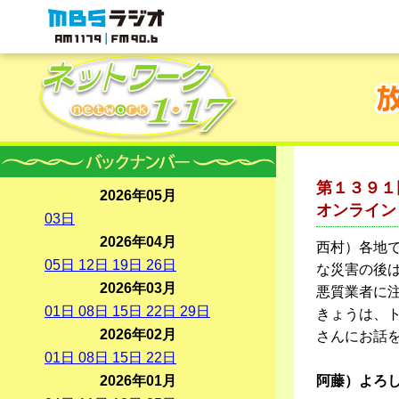
MBSラジオ 1179|FM90.6
第１３９１
2026年05月
オンライン
03
日
2026年04月
西村）各地
05
日
12
日
19
日
26
日
な災害の後
2026年03月
悪質業者に
01
日
08
日
15
日
22
日
29
日
きょうは、ト
2026年02月
さんにお話
01
日
08
日
15
日
22
日
2026年01月
阿藤）よろ