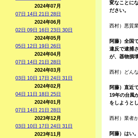
変なことに
2024年07月
ださい。
07
日
14
日
21
日
28
日
2024年06月
西村）悪質
02
日
09
日
16
日
23
日
30
日
2024年05月
阿藤）全国
05
日
12
日
19
日
26
日
違反で逮捕
2024年04月
が、器物損
07
日
14
日
21
日
28
日
2024年03月
西村）どん
03
日
10
日
17
日
24
日
31
日
2024年02月
阿藤）直近で
04
日
11
日
18
日
25
日
19年の台風
2024年01月
をしようと
07
日
14
日
21
日
28
日
2023年12月
西村）業者
03
日
10
日
17
日
24
日
31
日
阿藤）はい
2023年11月