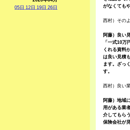
がなくても
05
日
12
日
19
日
26
日
西村）その
阿藤）良い
「一式10
くれる資料
は良い見積
ます。ざっ
す。
西村）良い
阿藤）地域
用がある業
介してもら
保険会社が