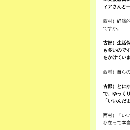
ィアさんと
西村）経済
ですか。
古部）生活
も多いので
をかけてい
西村）自ら
古部）とに
で、ゆっく
「いいんだ
西村）「い
存在って本