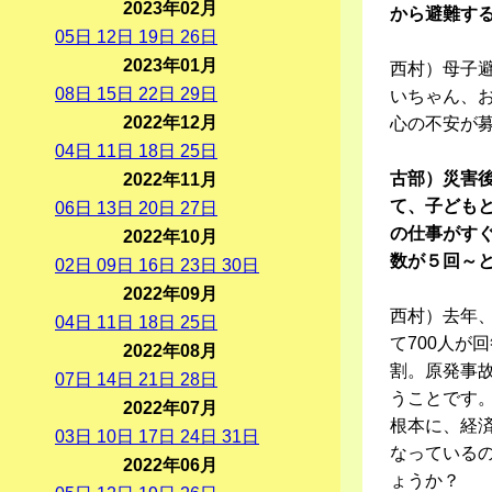
2023年02月
から避難す
05
日
12
日
19
日
26
日
2023年01月
西村）母子
08
日
15
日
22
日
29
日
いちゃん、
2022年12月
心の不安が
04
日
11
日
18
日
25
日
古部）災害
2022年11月
て、子ども
06
日
13
日
20
日
27
日
の仕事がす
2022年10月
数が５回～
02
日
09
日
16
日
23
日
30
日
2022年09月
西村）去年
04
日
11
日
18
日
25
日
て700人が
2022年08月
割。原発事故
07
日
14
日
21
日
28
日
うことです
2022年07月
根本に、経
03
日
10
日
17
日
24
日
31
日
なっている
2022年06月
ょうか？