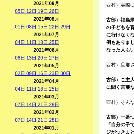
2021年09月
西村）実際
05
日
12
日
19
日
26
日
2021年08月
古部）福島県
01
日
08
日
15
日
22
日
29
日
の子どもを
2021年07月
に行けなく
04
日
11
日
18
日
25
日
例もありま
なった人も
2021年06月
06
日
13
日
20
日
27
日
西村）旦那
2021年05月
02
日
09
日
16
日
23
日
30
日
古部）ご主
2021年04月
に聞く言葉
04
日
11
日
18
日
25
日
2021年03月
西村）そん
07
日
14
日
21
日
28
日
2021年02月
古部）一番
07
日
14
日
21
日
28
日
「自分の子
2021年01月
ジがつきま