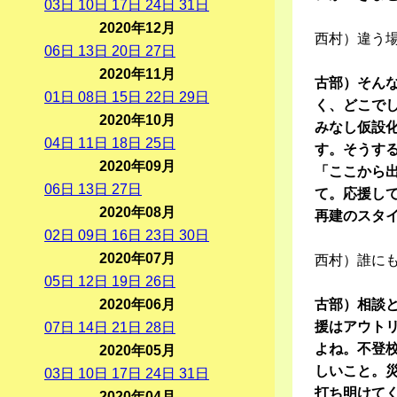
03
日
10
日
17
日
24
日
31
日
2020年12月
西村）違う
06
日
13
日
20
日
27
日
2020年11月
古部）そん
01
日
08
日
15
日
22
日
29
日
く、どこで
2020年10月
みなし仮設
04
日
11
日
18
日
25
日
す。そうす
2020年09月
「ここから
06
日
13
日
27
日
て。応援し
2020年08月
再建のスタ
02
日
09
日
16
日
23
日
30
日
2020年07月
西村）誰に
05
日
12
日
19
日
26
日
2020年06月
古部）相談
援はアウト
07
日
14
日
21
日
28
日
よね。不登校
2020年05月
しいこと。
03
日
10
日
17
日
24
日
31
日
打ち明けて
2020年04月