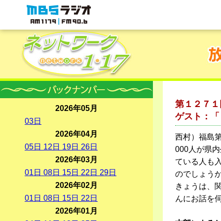
MBSラジオ 1179|FM90.6
第１２７１
2026年05月
ゲスト：「
03
日
2026年04月
西村）福島第
05
日
12
日
19
日
26
日
000人が県
2026年03月
ている人も
01
日
08
日
15
日
22
日
29
日
のでしょう
2026年02月
きょうは、
01
日
08
日
15
日
22
日
んにお話を
2026年01月