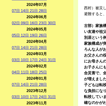
2024年07月
西村）被災
07
日
14
日
21
日
28
日
避難すると
2024年06月
02
日
09
日
16
日
23
日
30
日
古部）家族
2024年05月
い友達や祖
05
日
12
日
19
日
26
日
別居という
2024年04月
家族構成が
07
日
14
日
21
日
28
日
ろんな人が
2024年03月
お父さんの
03
日
10
日
17
日
24
日
31
日
にお母さん
2024年02月
お子さんに
04
日
11
日
18
日
25
日
合災害で、
2024年01月
が増えまし
07
日
14
日
21
日
28
日
子どもは転
2023年12月
な負担になり
転校してい
03
日
10
日
17
日
24
日
31
日
確なのかが
2023年11月