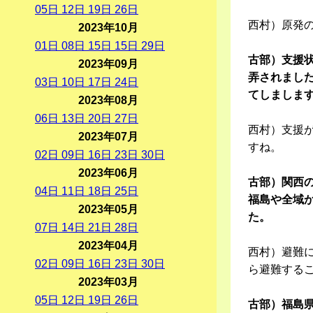
05
日
12
日
19
日
26
日
西村）原発
2023年10月
01
日
08
日
15
日
15
日
29
日
古部）支援状
2023年09月
弄されまし
03
日
10
日
17
日
24
日
てしましま
2023年08月
06
日
13
日
20
日
27
日
西村）支援
2023年07月
すね。
02
日
09
日
16
日
23
日
30
日
2023年06月
古部）関西
04
日
11
日
18
日
25
日
福島や全域
2023年05月
た。
07
日
14
日
21
日
28
日
2023年04月
西村）避難
02
日
09
日
16
日
23
日
30
日
ら避難する
2023年03月
05
日
12
日
19
日
26
日
古部）福島