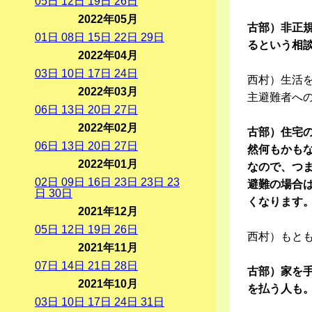
05
日
12
日
19
日
26
日
2022年05月
古部）非正
01
日
08
日
15
日
22
日
29
日
るという相
2022年04月
03
日
10
日
17
日
24
日
西村）生活を
2022年03月
主避難者へ
06
日
13
日
20
日
27
日
2022年02月
古部）住宅
06
日
13
日
20
日
27
日
然何もかも
2022年01月
なので、つ
02
日
09
日
16
日
23
日
23
日
23
避難の場合
日
30
日
くなります
2021年12月
05
日
12
日
19
日
26
日
西村）もと
2021年11月
07
日
14
日
21
日
28
日
古部）家を
2021年10月
を払う人も
03
日
10
日
17
日
24
日
31
日