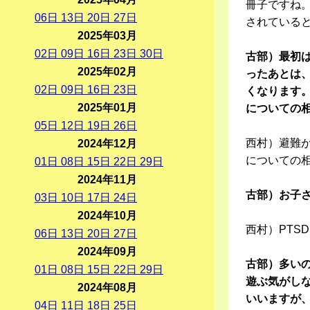
冊子ですね
06
日
13
日
20
日
27
日
されている
2025年03月
02
日
09
日
16
日
23
日
30
日
古部）最初
2025年02月
ったあとは
02
日
09
日
16
日
23
日
くなります。
2025年01月
についての
05
日
12
日
19
日
26
日
西村）避難
2024年12月
についての
01
日
08
日
15
日
22
日
29
日
2024年11月
古部）お子さ
03
日
10
日
17
日
24
日
2024年10月
西村）PTS
06
日
13
日
20
日
27
日
2024年09月
古部）多い
01
日
08
日
15
日
22
日
29
日
遊ぶ気がし
2024年08月
いいますが
04
日
11
日
18
日
25
日