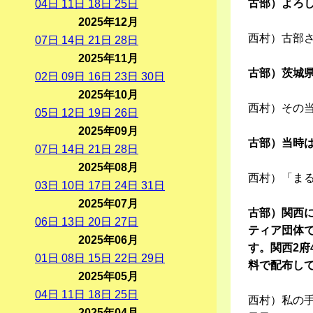
古部）よろ
04
日
11
日
18
日
25
日
2025年12月
西村）古部
07
日
14
日
21
日
28
日
2025年11月
古部）茨城
02
日
09
日
16
日
23
日
30
日
2025年10月
西村）その
05
日
12
日
19
日
26
日
2025年09月
古部）当時
07
日
14
日
21
日
28
日
2025年08月
西村）「ま
03
日
10
日
17
日
24
日
31
日
2025年07月
古部）関西に
06
日
13
日
20
日
27
日
ティア団体
2025年06月
す。関西2
01
日
08
日
15
日
22
日
29
日
料で配布し
2025年05月
04
日
11
日
18
日
25
日
西村）私の
2025年04月