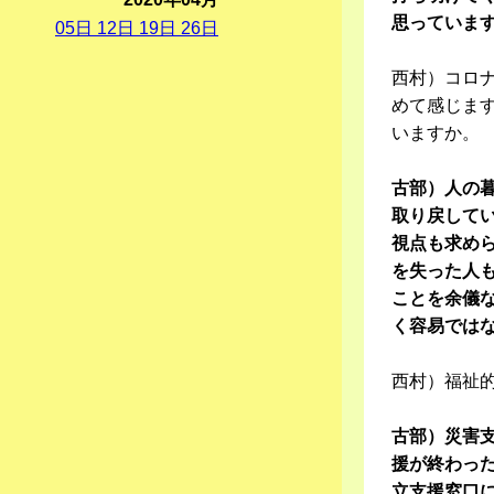
思っていま
05
日
12
日
19
日
26
日
西村）コロ
めて感じま
いますか。
古部）人の
取り戻して
視点も求め
を失った人
ことを余儀
く容易では
西村）福祉
古部）災害
援が終わっ
立支援窓口