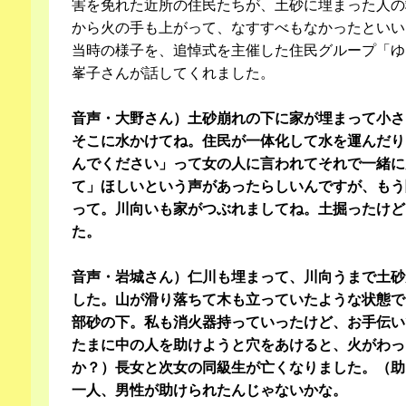
害を免れた近所の住民たちが、土砂に埋まった人の
から火の手も上がって、なすすべもなかったといい
当時の様子を、追悼式を主催した住民グループ「ゆ
峯子さんが話してくれました。
音声・大野さん）土砂崩れの下に家が埋まって小さ
そこに水かけてね。住民が一体化して水を運んだり
んでください」って女の人に言われてそれで一緒に
て」ほしいという声があったらしいんですが、もう
って。川向いも家がつぶれましてね。土掘ったけど
た。
音声・岩城さん）仁川も埋まって、川向うまで土砂
した。山が滑り落ちて木も立っていたような状態で
部砂の下。私も消火器持っていったけど、お手伝い
たまに中の人を助けようと穴をあけると、火がわっ
か？）長女と次女の同級生が亡くなりました。（助
一人、男性が助けられたんじゃないかな。