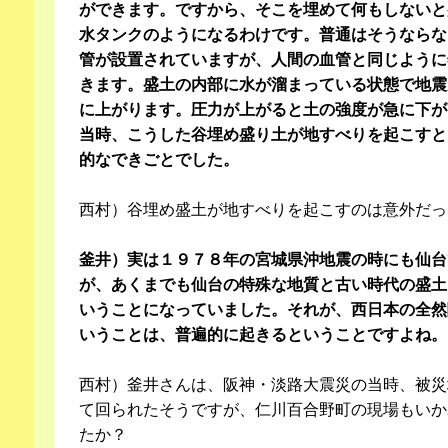
ができます。ですから、そこを埋めて何もしないと
水タンクのようになるわけです。普通はそうならな
管が設置されていますが、人間の血管と同じように
きます。盛土の内部に水が溜まっている状態で地震
に上がります。圧力が上がると土の強度が急に下が
当時、こうした谷埋め盛り土が地すべりを起こすと
的なできごとでした。
西村）谷埋め盛土が地すべりを起こすのは意外だっ
釜井）実は１９７８年の宮城県沖地震の時にも仙台
が、あくまでも仙台の特殊な地質と古い時代の盛土
いうことになっていました。それが、西日本の全然
いうことは、普遍的に起きるということですよね。
西村）釜井さんは、阪神・淡路大震災の当時、被災
て回られたそうですが、仁川百合野町の現場もいか
たか？