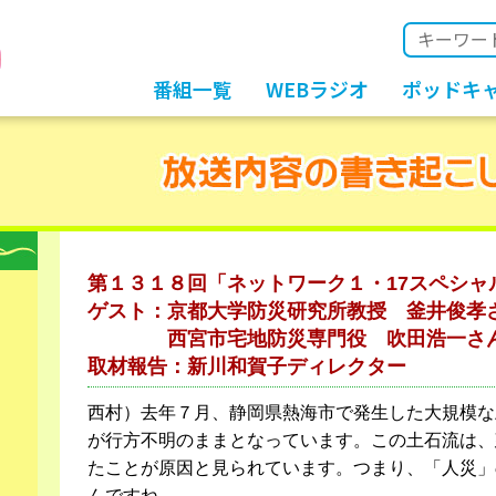
番組一覧
WEBラジオ
ポッドキ
第１３１８回「ネットワーク１・17スペシャ
ゲスト：京都大学防災研究所教授 釜井俊孝
西宮市宅地防災専門役 吹田浩一さ
取材報告：新川和賀子ディレクター
西村）去年７月、静岡県熱海市で発生した大規模な
が行方不明のままとなっています。この土石流は、
たことが原因と見られています。つまり、「人災」
んですね。