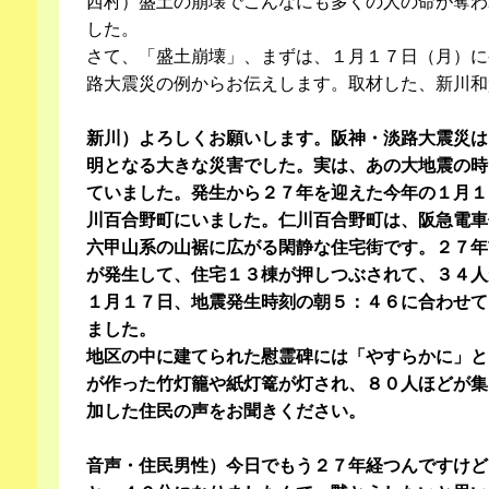
西村）盛土の崩壊でこんなにも多くの人の命が奪わ
した。
さて、「盛土崩壊」、まずは、１月１７日（月）に
路大震災の例からお伝えします。取材した、新川和
新川）よろしくお願いします。阪神・淡路大震災は
明となる大きな災害でした。実は、あの大地震の時
ていました。発生から２７年を迎えた今年の１月１
川百合野町にいました。仁川百合野町は、阪急電車
六甲山系の山裾に広がる閑静な住宅街です。２７年
が発生して、住宅１３棟が押しつぶされて、３４人
１月１７日、地震発生時刻の朝５：４６に合わせて
ました。
地区の中に建てられた慰霊碑には「やすらかに」と
が作った竹灯籠や紙灯篭が灯され、８０人ほどが集
加した住民の声をお聞きください。
音声・住民男性）今日でもう２７年経つんですけど