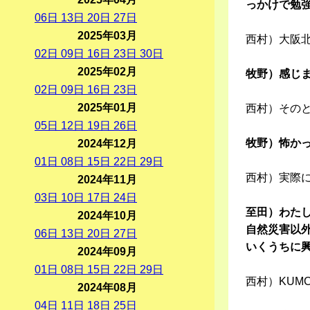
っかけで勉
06
日
13
日
20
日
27
日
2025年03月
西村）大阪
02
日
09
日
16
日
23
日
30
日
2025年02月
牧野）感じ
02
日
09
日
16
日
23
日
2025年01月
西村）その
05
日
12
日
19
日
26
日
牧野）怖か
2024年12月
01
日
08
日
15
日
22
日
29
日
西村）実際
2024年11月
03
日
10
日
17
日
24
日
至田）わた
2024年10月
自然災害以
06
日
13
日
20
日
27
日
いくうちに
2024年09月
01
日
08
日
15
日
22
日
29
日
西村）KUM
2024年08月
04
日
11
日
18
日
25
日