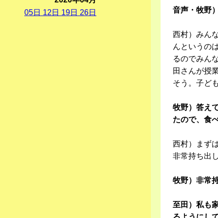
音声・牧野
05
日
12
日
19
日
26
日
西村）みん
んというの
るのでみん
田さんが授
そう。子ど
牧野）答え
たので、食
西村）まず
非常持ち出
牧野）非常
至田）私も
るようにし