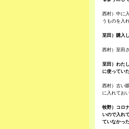
西村）中に
うものを入
至田）購入
西村）至田
至田）わた
に使ってい
西村）古い
に入れてお
牧野）コロ
いので入れ
ていなかっ