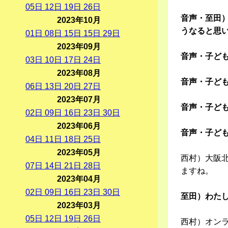
05
日
12
日
19
日
26
日
音声・至田
2023年10月
うなると思
01
日
08
日
15
日
15
日
29
日
2023年09月
音声・子ど
03
日
10
日
17
日
24
日
2023年08月
音声・子ど
06
日
13
日
20
日
27
日
2023年07月
音声・子ど
02
日
09
日
16
日
23
日
30
日
2023年06月
音声・子ど
04
日
11
日
18
日
25
日
2023年05月
西村）大阪
07
日
14
日
21
日
28
日
ますね。
2023年04月
02
日
09
日
16
日
23
日
30
日
至田）わた
2023年03月
05
日
12
日
19
日
26
日
西村）オン