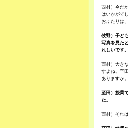
西村）今だ
はいかがで
おふたりは
牧野）子ど
写真を見た
れしいです
西村）大き
すよね。至
ありますか
至田）授業
た。
西村）それ