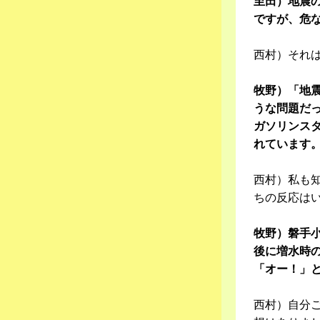
至田）地震
ですが、危
西村）それ
牧野）「地
うな問題だ
ガソリンス
れています
西村）私も
ちの反応は
牧野）磐手
後に増水時
「オー！」
西村）自分