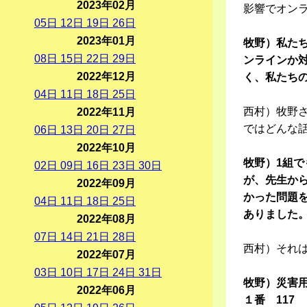
2023年02月
影響でオン
05
日
12
日
19
日
26
日
2023年01月
牧野）私た
08
日
15
日
22
日
29
日
ンラインか
2022年12月
く、私たち
04
日
11
日
18
日
25
日
西村）牧野さ
2022年11月
ではどんな
06
日
13
日
20
日
27
日
2022年10月
牧野）1組
02
日
09
日
16
日
23
日
30
日
が、先生か
2022年09月
かった問題
04
日
11
日
18
日
25
日
ありました
2022年08月
07
日
14
日
21
日
28
日
西村）それ
2022年07月
03
日
10
日
17
日
24
日
31
日
牧野）災害
2022年06月
１番 117