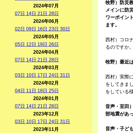
牧野）防災
2024年07月
メインに防
07
日
14
日
21
日
28
日
ワーポイン
2024年06月
ます。
02
日
09
日
16
日
23
日
30
日
2024年05月
西村）コロ
05
日
12
日
19
日
26
日
るのですか
2024年04月
07
日
14
日
21
日
28
日
牧野）最近
2024年03月
03
日
10
日
17
日
24
日
31
日
西村）実際
2024年02月
をしてきまし
04
日
11
日
18
日
25
日
をしている
2024年01月
07
日
14
日
21
日
28
日
音声・至田）
2023年12月
部地震があ
03
日
10
日
17
日
24
日
31
日
音声・子ど
2023年11月