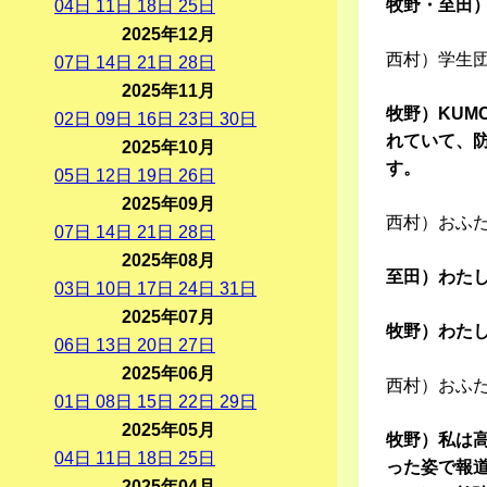
牧野・至田
04
日
11
日
18
日
25
日
2025年12月
西村）学生団
07
日
14
日
21
日
28
日
2025年11月
牧野）KUM
02
日
09
日
16
日
23
日
30
日
れていて、
2025年10月
す。
05
日
12
日
19
日
26
日
2025年09月
西村）おふ
07
日
14
日
21
日
28
日
2025年08月
至田）わた
03
日
10
日
17
日
24
日
31
日
2025年07月
牧野）わた
06
日
13
日
20
日
27
日
2025年06月
西村）おふ
01
日
08
日
15
日
22
日
29
日
2025年05月
牧野）私は
04
日
11
日
18
日
25
日
った姿で報
2025年04月