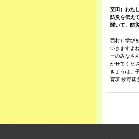
至田）わた
防災を伝え
聞いて、防
西村）学び
いきますよ
ーのみなさ
かせてくだ
きょうは、子
育班 牧野葵