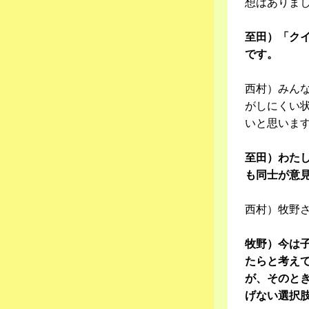
想はありま
至田）「ク
です。
西村）みん
がしにくい
いと思いま
至田）わた
も同士が意
西村）牧野
牧野）今は
たらと考え
が、そのと
げない選択