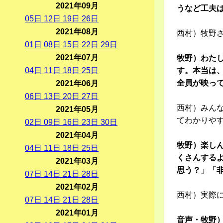
2021年09月
うなど工夫
05
日
12
日
19
日
26
日
2021年08月
西村）牧野
01
日
08
日
15
日
22
日
29
日
2021年07月
牧野）わた
04
日
11
日
18
日
25
日
す。本当は、
全員が映っ
2021年06月
06
日
13
日
20
日
27
日
西村）みん
2021年05月
てわかりや
02
日
09
日
16
日
23
日
30
日
2021年04月
牧野）楽し
04
日
11
日
18
日
25
日
くさんする
2021年03月
思う？」「
07
日
14
日
21
日
28
日
2021年02月
西村）実際
07
日
14
日
21
日
28
日
2021年01月
音声・牧野