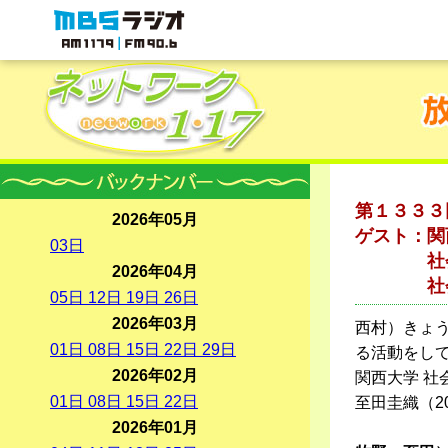
MBSラジオ 1179|FM90.6
第１３３３
2026年05月
ゲスト：関
03
日
社会安全
2026年04月
社会安全
05
日
12
日
19
日
26
日
2026年03月
西村）きょ
01
日
08
日
15
日
22
日
29
日
る活動をし
2026年02月
関西大学 社
01
日
08
日
15
日
22
日
至田圭織（2
2026年01月