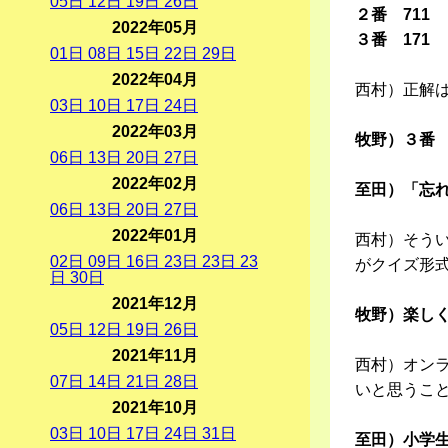
05
日
12
日
19
日
26
日
２番 711
2022年05月
３番 171
01
日
08
日
15
日
22
日
29
日
2022年04月
西村）正解
03
日
10
日
17
日
24
日
2022年03月
牧野）３番 
06
日
13
日
20
日
27
日
2022年02月
至田）「忘れ
06
日
13
日
20
日
27
日
2022年01月
西村）そう
02
日
09
日
16
日
23
日
23
日
23
がクイズ形
日
30
日
2021年12月
牧野）楽し
05
日
12
日
19
日
26
日
2021年11月
西村）オン
07
日
14
日
21
日
28
日
いと思うこ
2021年10月
03
日
10
日
17
日
24
日
31
日
至田）小学