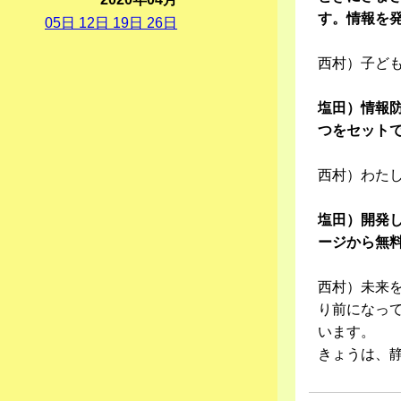
す。情報を
05
日
12
日
19
日
26
日
西村）子ど
塩田）情報
つをセット
西村）わた
塩田）開発し
ージから無
西村）未来
り前になっ
います。
きょうは、静