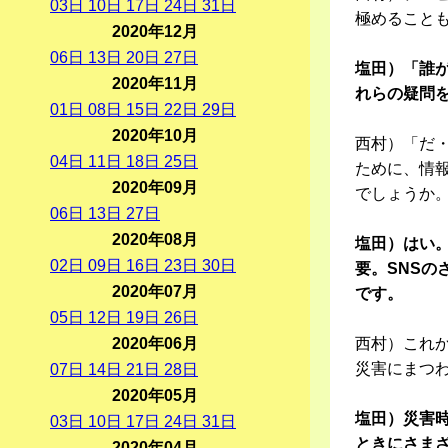
03
日
10
日
17
日
24
日
31
日
極めること
2020年12月
06
日
13
日
20
日
27
日
塩田）「誰
2020年11月
れらの疑問
01
日
08
日
15
日
22
日
29
日
2020年10月
西村）「だ
04
日
11
日
18
日
25
日
ために、情
2020年09月
でしょうか
06
日
13
日
27
日
2020年08月
塩田）はい
02
日
09
日
16
日
23
日
30
日
要。SNS
2020年07月
です。
05
日
12
日
19
日
26
日
2020年06月
西村）これ
災害にまつ
07
日
14
日
21
日
28
日
2020年05月
塩田）災害
03
日
10
日
17
日
24
日
31
日
ときにさま
2020年04月