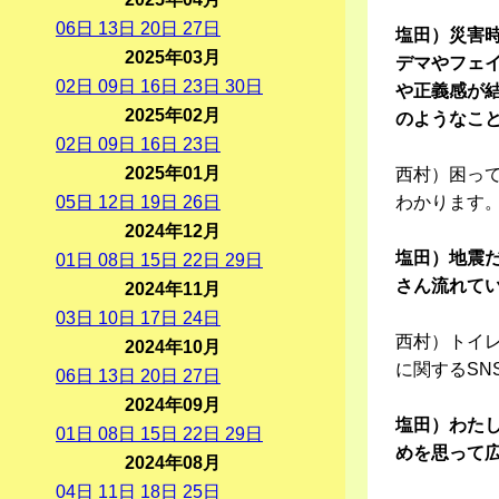
06
日
13
日
20
日
27
日
塩田）災害
2025年03月
デマやフェ
02
日
09
日
16
日
23
日
30
日
や正義感が
2025年02月
のようなこ
02
日
09
日
16
日
23
日
2025年01月
西村）困って
05
日
12
日
19
日
26
日
わかります。
2024年12月
塩田）地震
01
日
08
日
15
日
22
日
29
日
さん流れて
2024年11月
03
日
10
日
17
日
24
日
西村）トイ
2024年10月
に関するSN
06
日
13
日
20
日
27
日
2024年09月
塩田）わた
01
日
08
日
15
日
22
日
29
日
めを思って
2024年08月
04
日
11
日
18
日
25
日