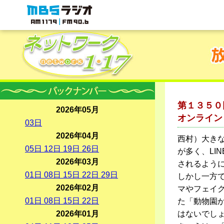
MBSラジオ 1179|FM90.6
第１３５０
2026年05月
オンライン
03
日
2026年04月
西村）大き
05
日
12
日
19
日
26
日
が多く、LIN
2026年03月
されるよう
01
日
08
日
15
日
22
日
29
日
しかし一方
2026年02月
マやフェイ
01
日
08
日
15
日
22
日
た「動物園
2026年01月
はないでし