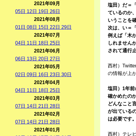
2021年09月
塩田）だ＝
05
日
12
日
19
日
26
日
ているのか
2021年08月
いうことを
01
日
08
日
15
日
22
日
29
日
次は、い＝
2021年07月
例えば「木
04
日
11
日
18
日
25
日
しれません
されて通行
2021年06月
06
日
13
日
20
日
27
日
西村）Twi
2021年05月
の情報が上
02
日
09
日
16
日
23
日
30
日
2021年04月
塩田）1年
04
日
11
日
18
日
25
日
確かめたの
2021年03月
どんなこと
07
日
14
日
21
日
28
日
が出ている
2021年02月
は必要です
07
日
14
日
21
日
28
日
2021年01月
西村）テレ