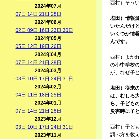
西村）そう
2024年07月
07
日
14
日
21
日
28
日
塩田）情報
2024年06月
いたんだけど
02
日
09
日
16
日
23
日
30
日
いくつか情
2024年05月
んです。
05
日
12
日
19
日
26
日
2024年04月
西村）よか
07
日
14
日
21
日
28
日
の小中学校
2024年03月
が、なぜ子
03
日
10
日
17
日
24
日
31
日
2024年02月
塩田）従来
04
日
11
日
18
日
25
日
は、むしろ
2024年01月
ら、子ども
07
日
14
日
21
日
28
日
災害時に子
2023年12月
西村）子ど
03
日
10
日
17
日
24
日
31
日
調べ方を教え
2023年11月