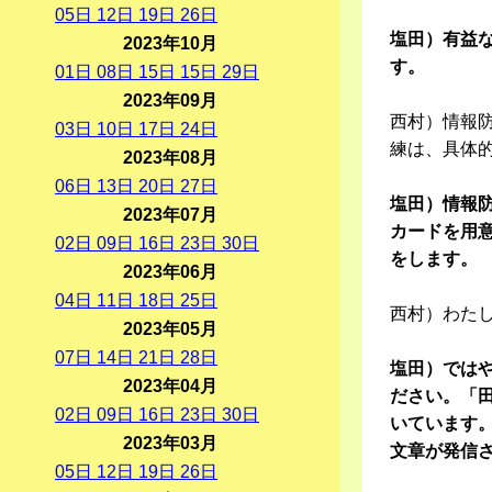
05
日
12
日
19
日
26
日
塩田）有益
2023年10月
す。
01
日
08
日
15
日
15
日
29
日
2023年09月
西村）情報
03
日
10
日
17
日
24
日
練は、具体
2023年08月
06
日
13
日
20
日
27
日
塩田）情報防
2023年07月
カードを用
02
日
09
日
16
日
23
日
30
日
をします。
2023年06月
04
日
11
日
18
日
25
日
西村）わた
2023年05月
07
日
14
日
21
日
28
日
塩田）ではや
2023年04月
ださい。「
02
日
09
日
16
日
23
日
30
日
いています
2023年03月
文章が発信
05
日
12
日
19
日
26
日