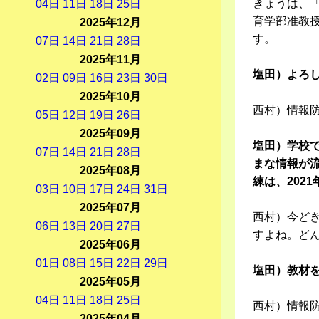
きょうは、
04
日
11
日
18
日
25
日
育学部准教
2025年12月
す。
07
日
14
日
21
日
28
日
2025年11月
塩田）よろ
02
日
09
日
16
日
23
日
30
日
2025年10月
西村）情報
05
日
12
日
19
日
26
日
2025年09月
塩田）学校
07
日
14
日
21
日
28
日
まな情報が
2025年08月
練は、202
03
日
10
日
17
日
24
日
31
日
2025年07月
西村）今ど
06
日
13
日
20
日
27
日
すよね。ど
2025年06月
01
日
08
日
15
日
22
日
29
日
塩田）教材
2025年05月
04
日
11
日
18
日
25
日
西村）情報
2025年04月