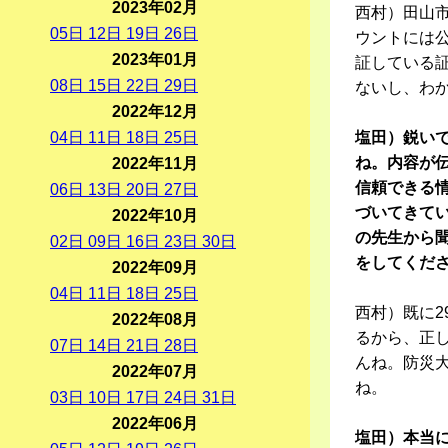
2023年02月
西村）田山
05
日
12
日
19
日
26
日
ウントには公
2023年01月
証している
08
日
15
日
22
日
29
日
ないし、わ
2022年12月
04
日
11
日
18
日
25
日
塩田）鋭い
ね。内容が
2022年11月
信頼できる
06
日
13
日
20
日
27
日
づいてきてい
2022年10月
の先生から
02
日
09
日
16
日
23
日
30
日
をしてくだ
2022年09月
04
日
11
日
18
日
25
日
西村）既に2
2022年08月
るから、正
07
日
14
日
21
日
28
日
んね。防災大
2022年07月
ね。
03
日
10
日
17
日
24
日
31
日
2022年06月
塩田）本当