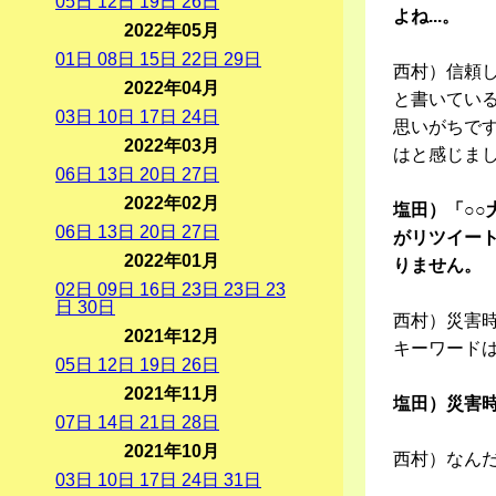
05
日
12
日
19
日
26
日
よね...。
2022年05月
01
日
08
日
15
日
22
日
29
日
西村）信頼
2022年04月
と書いてい
03
日
10
日
17
日
24
日
思いがちで
2022年03月
はと感じま
06
日
13
日
20
日
27
日
2022年02月
塩田）「○
06
日
13
日
20
日
27
日
がリツイー
2022年01月
りません。
02
日
09
日
16
日
23
日
23
日
23
日
30
日
西村）災害
2021年12月
キーワード
05
日
12
日
19
日
26
日
2021年11月
塩田）災害
07
日
14
日
21
日
28
日
2021年10月
西村）なん
03
日
10
日
17
日
24
日
31
日