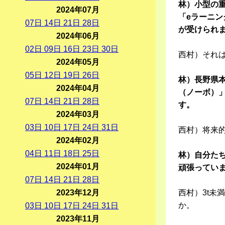
林）小型の
2024年07月
「eラーニ
07
日
14
日
21
日
28
日
が受けられ
2024年06月
02
日
09
日
16
日
23
日
30
日
西村）それ
2024年05月
05
日
12
日
19
日
26
日
林）長野県本
2024年04月
（ノーボ）
07
日
14
日
21
日
28
日
す。
2024年03月
03
日
10
日
17
日
24
日
31
日
西村）将来
2024年02月
04
日
11
日
18
日
25
日
林）自分た
2024年01月
頑張ってい
07
日
14
日
21
日
28
日
2023年12月
西村）3t
か。
03
日
10
日
17
日
24
日
31
日
2023年11月