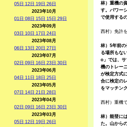
林）重機の
05
日
12
日
19
日
26
日
す。パワー
2023年10月
で使用する
01
日
08
日
15
日
15
日
29
日
2023年09月
西村）免許
03
日
10
日
17
日
24
日
2023年08月
林）5年前
06
日
13
日
20
日
27
日
る場所もない
2023年07月
o」では、
02
日
09
日
16
日
23
日
30
日
機のトレー
2023年06月
が検定方式
04
日
11
日
18
日
25
日
合に検定の
2023年05月
をマッチン
07
日
14
日
21
日
28
日
2023年04月
西村）重機
02
日
09
日
16
日
23
日
30
日
2023年03月
林）能登に
05
日
12
日
19
日
26
日
た。山から