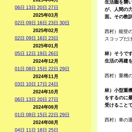
生活圏を襲
06
日
13
日
20
日
27
日
が、人間の
2025年03月
面。その教
02
日
09
日
16
日
23
日
30
日
2025年02月
西村）能登
02
日
09
日
16
日
23
日
スコップだ
2025年01月
05
日
12
日
19
日
26
日
林）そうで
生活の再建
2024年12月
01
日
08
日
15
日
22
日
29
日
西村）重機
2024年11月
03
日
10
日
17
日
24
日
林）小型重
2024年10月
をするのに最
06
日
13
日
20
日
27
日
受けること
2024年09月
01
日
08
日
15
日
22
日
29
日
西村）車の
2024年08月
04
日
11
日
18
日
25
日