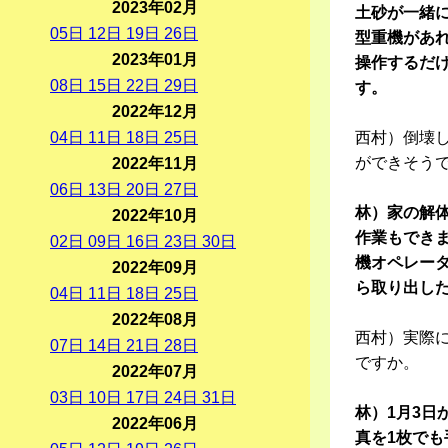
2023年02月
土砂が一緒
05
日
12
日
19
日
26
日
型重機があれ
2023年01月
操作するだ
08
日
15
日
22
日
29
日
す。
2022年12月
04
日
11
日
18
日
25
日
西村）倒壊
ができそう
2022年11月
06
日
13
日
20
日
27
日
林）家の解
2022年10月
作業もでき
02
日
09
日
16
日
23
日
30
日
機オペレー
2022年09月
ら取り出し
04
日
11
日
18
日
25
日
2022年08月
西村）実際
07
日
14
日
21
日
28
日
ですか。
2022年07月
03
日
10
日
17
日
24
日
31
日
林）1月3
2022年06月
真を1枚で