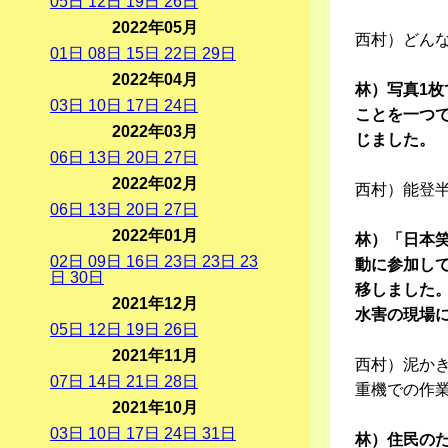
05
日
12
日
19
日
26
日
2022年05月
西村）どん
01
日
08
日
15
日
22
日
29
日
2022年04月
林）写真1
03
日
10
日
17
日
24
日
ことを一つ
2022年03月
じました。
06
日
13
日
20
日
27
日
2022年02月
西村）能登
06
日
13
日
20
日
27
日
2022年01月
林）「日本笑
02
日
09
日
16
日
23
日
23
日
23
動に参加し
日
30
日
移しました
2021年12月
水害の現場
05
日
12
日
19
日
26
日
2021年11月
西村）泥か
07
日
14
日
21
日
28
日
重機での作
2021年10月
03
日
10
日
17
日
24
日
31
日
林）住民の