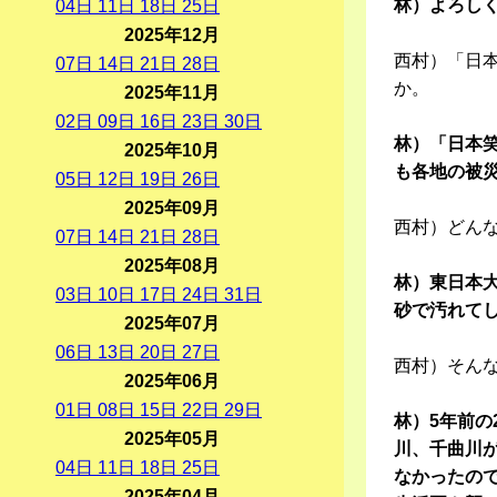
林）よろし
04
日
11
日
18
日
25
日
2025年12月
西村）「日
07
日
14
日
21
日
28
日
か。
2025年11月
02
日
09
日
16
日
23
日
30
日
林）「日本笑
2025年10月
も各地の被
05
日
12
日
19
日
26
日
2025年09月
西村）どん
07
日
14
日
21
日
28
日
2025年08月
林）東日本
03
日
10
日
17
日
24
日
31
日
砂で汚れて
2025年07月
06
日
13
日
20
日
27
日
西村）そん
2025年06月
01
日
08
日
15
日
22
日
29
日
林）5年前の
2025年05月
川、千曲川
04
日
11
日
18
日
25
日
なかったの
2025年04月