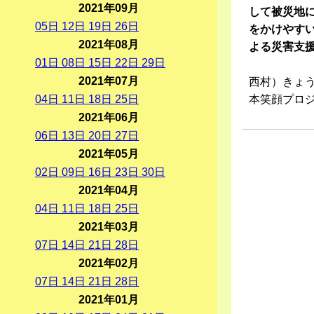
2021年09月
して被災地
05
日
12
日
19
日
26
日
をかけやす
2021年08月
よる災害支
01
日
08
日
15
日
22
日
29
日
2021年07月
西村）きょ
04
日
11
日
18
日
25
日
本笑顔プロ
2021年06月
06
日
13
日
20
日
27
日
2021年05月
02
日
09
日
16
日
23
日
30
日
2021年04月
04
日
11
日
18
日
25
日
2021年03月
07
日
14
日
21
日
28
日
2021年02月
07
日
14
日
21
日
28
日
2021年01月