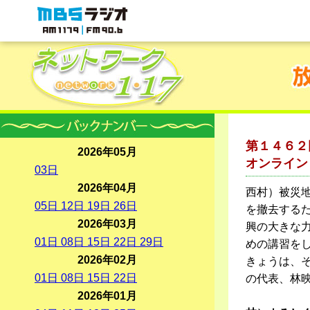
MBSラジオ 1179|FM90.6
第１４６２
2026年05月
オンライン
03
日
2026年04月
西村）被災
05
日
12
日
19
日
26
日
を撤去する
2026年03月
興の大きな
01
日
08
日
15
日
22
日
29
日
めの講習を
2026年02月
きょうは、
01
日
08
日
15
日
22
日
の代表、林
2026年01月