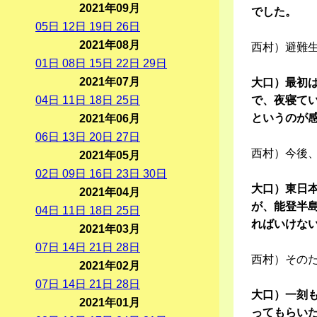
2021年09月
でした。
05
日
12
日
19
日
26
日
2021年08月
西村）避難
01
日
08
日
15
日
22
日
29
日
2021年07月
大口）最初
04
日
11
日
18
日
25
日
で、夜寝て
というのが
2021年06月
06
日
13
日
20
日
27
日
西村）今後
2021年05月
02
日
09
日
16
日
23
日
30
日
大口）東日
2021年04月
が、能登半
04
日
11
日
18
日
25
日
ればいけな
2021年03月
07
日
14
日
21
日
28
日
西村）その
2021年02月
07
日
14
日
21
日
28
日
大口）一刻
2021年01月
ってもらい