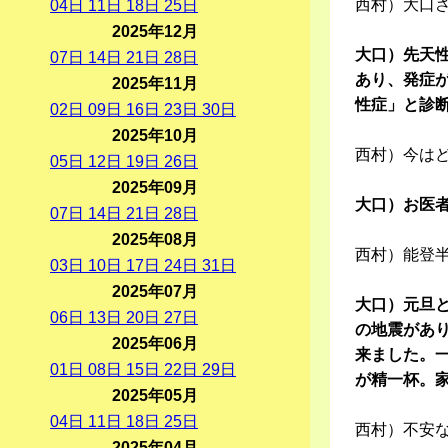
西村）大口
04
日
11
日
18
日
25
日
2025年12月
大口）先天
07
日
14
日
21
日
28
日
あり、発症
2025年11月
性症」と診断
02
日
09
日
16
日
23
日
30
日
2025年10月
西村）今は
05
日
12
日
19
日
26
日
2025年09月
大口）お医
07
日
14
日
21
日
28
日
2025年08月
西村）能登
03
日
10
日
17
日
24
日
31
日
2025年07月
大口）元旦と
06
日
13
日
20
日
27
日
の地震があ
2025年06月
来ました。
01
日
08
日
15
日
22
日
29
日
が精一杯。
2025年05月
04
日
11
日
18
日
25
日
西村）不安
2025年04月