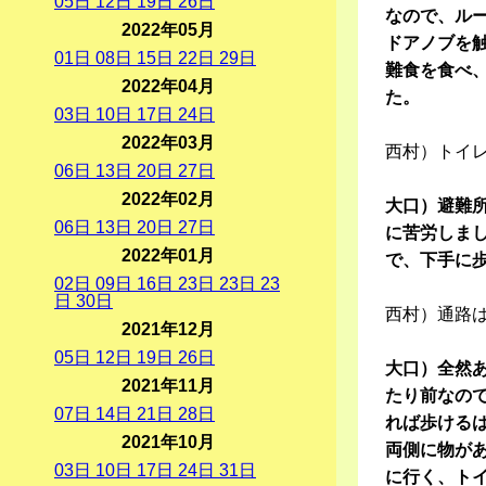
05
日
12
日
19
日
26
日
なので、ル
2022年05月
ドアノブを
01
日
08
日
15
日
22
日
29
日
難食を食べ
2022年04月
た。
03
日
10
日
17
日
24
日
2022年03月
西村）トイ
06
日
13
日
20
日
27
日
2022年02月
大口）避難所
06
日
13
日
20
日
27
日
に苦労しま
2022年01月
で、下手に
02
日
09
日
16
日
23
日
23
日
23
日
30
日
西村）通路
2021年12月
05
日
12
日
19
日
26
日
大口）全然
2021年11月
たり前なの
07
日
14
日
21
日
28
日
れば歩ける
2021年10月
両側に物が
03
日
10
日
17
日
24
日
31
日
に行く、ト