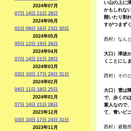
い山の上に
2024年07月
かもしれな
07
日
14
日
21
日
28
日
開いたり割
2024年06月
すがつまず
02
日
09
日
16
日
23
日
30
日
2024年05月
西村）なん
05
日
12
日
19
日
26
日
2024年04月
大口）津波が
07
日
14
日
21
日
28
日
くことにし
2024年03月
03
日
10
日
17
日
24
日
31
日
西村）その
2024年02月
04
日
11
日
18
日
25
日
大口）雪は
2024年01月
で、歩くの
07
日
14
日
21
日
28
日
素人なので
2023年12月
て、青いビ
03
日
10
日
17
日
24
日
31
日
西村）避難
2023年11月