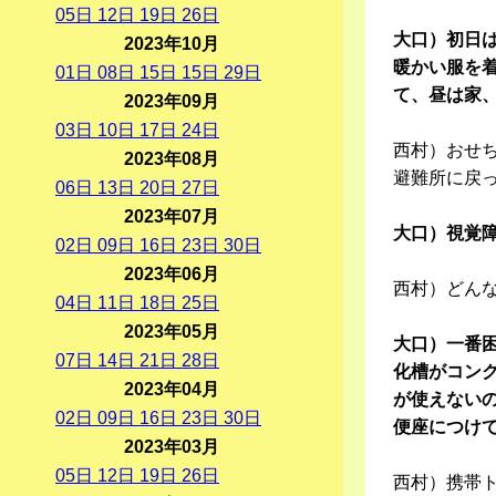
05
日
12
日
19
日
26
日
大口）初日
2023年10月
暖かい服を
01
日
08
日
15
日
15
日
29
日
て、昼は家
2023年09月
03
日
10
日
17
日
24
日
西村）おせ
2023年08月
避難所に戻
06
日
13
日
20
日
27
日
2023年07月
大口）視覚
02
日
09
日
16
日
23
日
30
日
2023年06月
西村）どん
04
日
11
日
18
日
25
日
2023年05月
大口）一番
07
日
14
日
21
日
28
日
化槽がコン
2023年04月
が使えない
02
日
09
日
16
日
23
日
30
日
便座につけ
2023年03月
05
日
12
日
19
日
26
日
西村）携帯