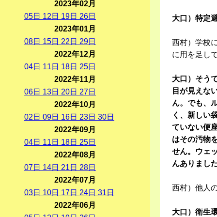
2023年02月
05
日
12
日
19
日
26
日
大口）特定
2023年01月
08
日
15
日
22
日
29
日
西村）学校
2022年12月
に用を足し
04
日
11
日
18
日
25
日
大口）そう
2022年11月
目が見えな
06
日
13
日
20
日
27
日
ん。でも、
2022年10月
く、新しい
02
日
09
日
16
日
23
日
30
日
ていない便
2022年09月
はその汚物
04
日
11
日
18
日
25
日
せん。ウェ
2022年08月
んありまし
07
日
14
日
21
日
28
日
2022年07月
西村）他人
03
日
10
日
17
日
24
日
31
日
2022年06月
大口）衛生