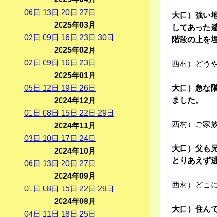
06
日
13
日
20
日
27
日
大口）強い
2025年03月
してあった
02
日
09
日
16
日
23
日
30
日
階段の上を
2025年02月
02
日
09
日
16
日
23
日
西村）どう
2025年01月
05
日
12
日
19
日
26
日
大口）急な
ました。
2024年12月
01
日
08
日
15
日
22
日
29
日
西村）ご家
2024年11月
03
日
10
日
17
日
24
日
大口）父も
2024年10月
とりあえず
06
日
13
日
20
日
27
日
2024年09月
西村）どこ
01
日
08
日
15
日
22
日
29
日
2024年08月
大口）住んで
04
日
11
日
18
日
25
日