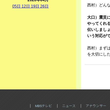
西村）どん
05
日
12
日
19
日
26
日
大口）震災
やってくれ
伝いしまし
いう対応が
西村）まず
を大切にし
MBSテレビ
ニュース
アナウンサー