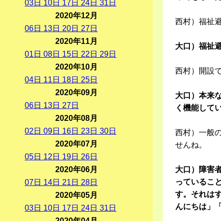
03
日
10
日
17
日
24
日
31
日
2020年12月
西村）福祉
06
日
13
日
20
日
27
日
2020年11月
大口）福祉
01
日
08
日
15
日
22
日
29
日
2020年10月
西村）開設
04
日
11
日
18
日
25
日
2020年09月
大口）本来
06
日
13
日
27
日
く機能して
2020年08月
02
日
09
日
16
日
23
日
30
日
西村）一般
2020年07月
せんね。
05
日
12
日
19
日
26
日
2020年06月
大口）障害
っているこ
07
日
14
日
21
日
28
日
す。それは
2020年05月
んにちは」
03
日
10
日
17
日
24
日
31
日
2020年04月