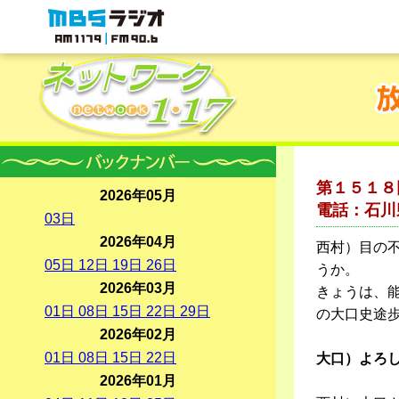
MBSラジオ 1179|FM90.6
第１５１８
2026年05月
電話：石川
03
日
2026年04月
西村）目の
05
日
12
日
19
日
26
日
うか。
2026年03月
きょうは、
01
日
08
日
15
日
22
日
29
日
の大口史途
2026年02月
01
日
08
日
15
日
22
日
大口）よろ
2026年01月