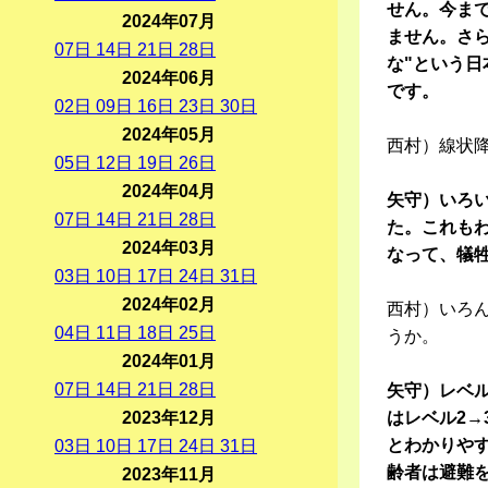
せん。今ま
2024年07月
ません。さら
07
日
14
日
21
日
28
日
な"という
2024年06月
です。
02
日
09
日
16
日
23
日
30
日
2024年05月
西村）線状
05
日
12
日
19
日
26
日
2024年04月
矢守）いろ
07
日
14
日
21
日
28
日
た。これも
2024年03月
なって、犠
03
日
10
日
17
日
24
日
31
日
2024年02月
西村）いろ
04
日
11
日
18
日
25
日
うか。
2024年01月
07
日
14
日
21
日
28
日
矢守）レベル
2023年12月
はレベル2→
とわかりや
03
日
10
日
17
日
24
日
31
日
齢者は避難
2023年11月