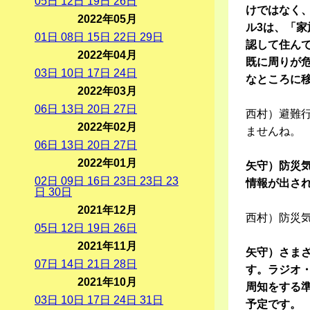
05
日
12
日
19
日
26
日
けではなく
2022年05月
ル3は、「
01
日
08
日
15
日
22
日
29
日
認して住ん
2022年04月
既に周りが
03
日
10
日
17
日
24
日
なところに
2022年03月
06
日
13
日
20
日
27
日
西村）避難
2022年02月
ませんね。
06
日
13
日
20
日
27
日
2022年01月
矢守）防災
02
日
09
日
16
日
23
日
23
日
23
情報が出さ
日
30
日
2021年12月
西村）防災
05
日
12
日
19
日
26
日
2021年11月
矢守）さま
07
日
14
日
21
日
28
日
す。ラジオ
2021年10月
周知をする準
03
日
10
日
17
日
24
日
31
日
予定です。