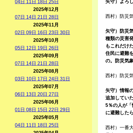
矢守）よろ
04
日
11
日
18
日
25
日
2025年12月
西村）防災
07
日
14
日
21
日
28
日
2025年11月
矢守）防災
02
日
09
日
16
日
23
日
30
日
種類の災害
2025年10月
もこれだけ
05
日
12
日
19
日
26
日
住民に避難
2025年09月
の。防災気
07
日
14
日
21
日
28
日
2025年08月
西村）防災
03
日
10
日
17
日
24
日
31
日
2025年07月
矢守）情報
06
日
13
日
20
日
27
日
追加してい
2025年06月
5％の人が「
01
日
08
日
15
日
22
日
29
日
に避難した
2025年05月
04
日
11
日
18
日
25
日
西村）一番
2025年04月