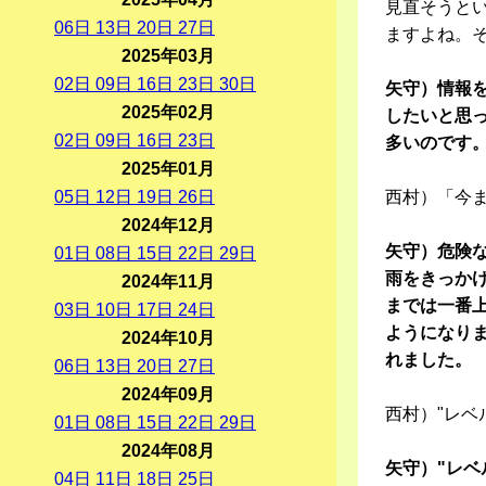
見直そうと
06
日
13
日
20
日
27
日
ますよね。
2025年03月
02
日
09
日
16
日
23
日
30
日
矢守）情報
2025年02月
したいと思
02
日
09
日
16
日
23
日
多いのです
2025年01月
05
日
12
日
19
日
26
日
西村）「今
2024年12月
矢守）危険な
01
日
08
日
15
日
22
日
29
日
雨をきっかけ
2024年11月
までは一番
03
日
10
日
17
日
24
日
ようになりま
2024年10月
れました。
06
日
13
日
20
日
27
日
2024年09月
西村）"レベ
01
日
08
日
15
日
22
日
29
日
2024年08月
矢守）"レベ
04
日
11
日
18
日
25
日