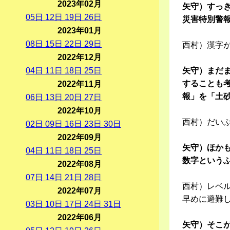
2023年02月
矢守）すっ
05
日
12
日
19
日
26
日
災害特別警
2023年01月
08
日
15
日
22
日
29
日
西村）漢字
2022年12月
04
日
11
日
18
日
25
日
矢守）まだ
することも
2022年11月
報」を「土
06
日
13
日
20
日
27
日
2022年10月
西村）だい
02
日
09
日
16
日
23
日
30
日
2022年09月
矢守）ほか
04
日
11
日
18
日
25
日
数字という
2022年08月
07
日
14
日
21
日
28
日
西村）レベ
2022年07月
早めに避難
03
日
10
日
17
日
24
日
31
日
2022年06月
矢守）そこ