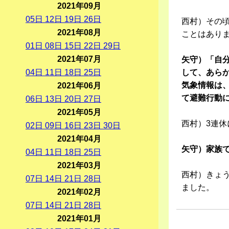
2021年09月
05
日
12
日
19
日
26
日
西村）その
2021年08月
ことはあり
01
日
08
日
15
日
22
日
29
日
2021年07月
矢守）「自
04
日
11
日
18
日
25
日
して、あら
気象情報は
2021年06月
て避難行動
06
日
13
日
20
日
27
日
2021年05月
西村）3連
02
日
09
日
16
日
23
日
30
日
2021年04月
矢守）家族
04
日
11
日
18
日
25
日
2021年03月
西村）きょう
07
日
14
日
21
日
28
日
ました。
2021年02月
07
日
14
日
21
日
28
日
2021年01月