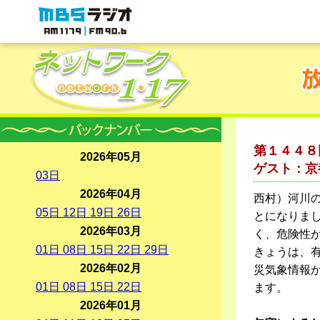
MBSラジオ 1179|FM90.6
第１４４８
2026年05月
ゲスト：京
03
日
2026年04月
西村）河川
05
日
12
日
19
日
26
日
とになりま
2026年03月
く、危険性
01
日
08
日
15
日
22
日
29
日
きょうは、有
2026年02月
災気象情報
01
日
08
日
15
日
22
日
ます。
2026年01月