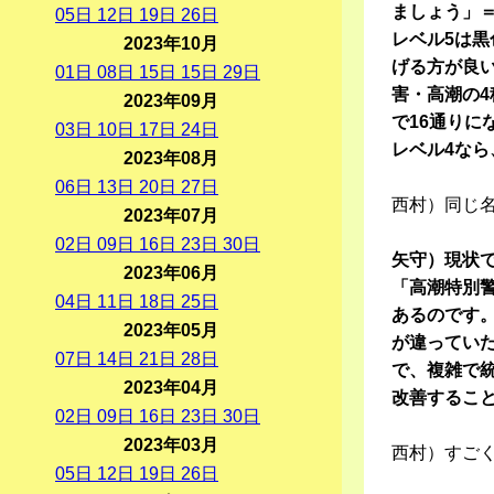
ましょう」
05
日
12
日
19
日
26
日
レベル5は
2023年10月
げる方が良
01
日
08
日
15
日
15
日
29
日
害・高潮の4
2023年09月
で16通り
03
日
10
日
17
日
24
日
レベル4な
2023年08月
06
日
13
日
20
日
27
日
西村）同じ
2023年07月
02
日
09
日
16
日
23
日
30
日
矢守）現状
2023年06月
「高潮特別
04
日
11
日
18
日
25
日
あるのです
2023年05月
が違ってい
07
日
14
日
21
日
28
日
で、複雑で統
2023年04月
改善するこ
02
日
09
日
16
日
23
日
30
日
2023年03月
西村）すご
05
日
12
日
19
日
26
日