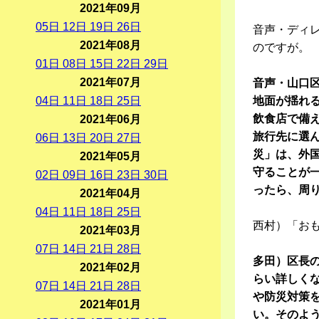
2021年09月
05
日
12
日
19
日
26
日
音声・ディ
2021年08月
のですが。
01
日
08
日
15
日
22
日
29
日
2021年07月
音声・山口
04
日
11
日
18
日
25
日
地面が揺れ
飲食店で備
2021年06月
旅行先に選
06
日
13
日
20
日
27
日
災」は、外
2021年05月
守ることが
02
日
09
日
16
日
23
日
30
日
ったら、周
2021年04月
04
日
11
日
18
日
25
日
西村）「お
2021年03月
07
日
14
日
21
日
28
日
多田）区長
2021年02月
らい詳しく
07
日
14
日
21
日
28
日
や防災対策
2021年01月
い。そのよ