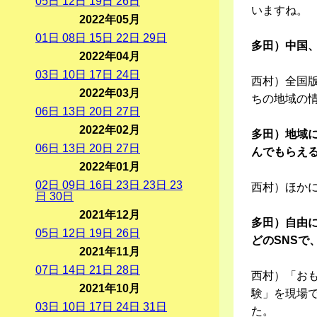
05
日
12
日
19
日
26
日
いますね。
2022年05月
01
日
08
日
15
日
22
日
29
日
多田）中国
2022年04月
03
日
10
日
17
日
24
日
西村）全国
2022年03月
ちの地域の
06
日
13
日
20
日
27
日
2022年02月
多田）地域
06
日
13
日
20
日
27
日
んでもらえ
2022年01月
02
日
09
日
16
日
23
日
23
日
23
西村）ほか
日
30
日
2021年12月
多田）自由
05
日
12
日
19
日
26
日
どのSNS
2021年11月
07
日
14
日
21
日
28
日
西村）「お
2021年10月
験」を現場
03
日
10
日
17
日
24
日
31
日
た。