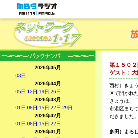
MBSラジオ 1179|FM90.6
第１５０２
2026年05月
ゲスト：大
03
日
2026年04月
西村）きょ
05
日
12
日
19
日
26
日
区で開かれ
2026年03月
きょうは、
01
日
08
日
15
日
22
日
29
日
市港区まち
2026年02月
だきました
01
日
08
日
15
日
22
日
2026年01月
多田）よろ