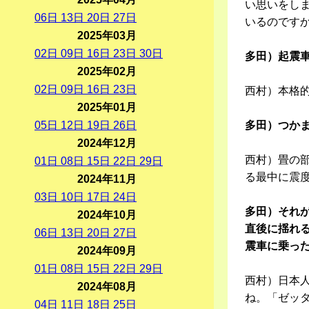
い思いをし
06
日
13
日
20
日
27
日
いるのです
2025年03月
02
日
09
日
16
日
23
日
30
日
多田）起震
2025年02月
02
日
09
日
16
日
23
日
西村）本格
2025年01月
05
日
12
日
19
日
26
日
多田）つか
2024年12月
西村）畳の
01
日
08
日
15
日
22
日
29
日
る最中に震
2024年11月
03
日
10
日
17
日
24
日
多田）それ
2024年10月
直後に揺れ
06
日
13
日
20
日
27
日
震車に乗っ
2024年09月
01
日
08
日
15
日
22
日
29
日
西村）日本
2024年08月
ね。「ゼッ
04
日
11
日
18
日
25
日