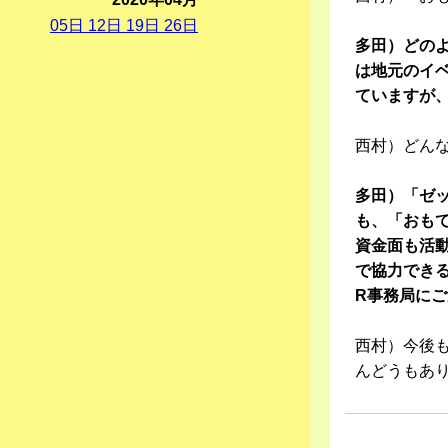
05
日
12
日
19
日
26
日
多田）どの
は地元のイ
ていますが
西村）どん
多田）「ゼ
も、「おも
資金面も活
で協力でき
R事務局に
西村）今後
んどうもあ