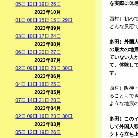
を実際に体
05
日
12
日
19
日
26
日
2023年10月
西村）初め
01
日
08
日
15
日
15
日
29
日
どんな反応
2023年09月
03
日
10
日
17
日
24
日
多田）外国
2023年08月
の最大の地震
06
日
13
日
20
日
27
日
ていない人
2023年07月
て、体験し
02
日
09
日
16
日
23
日
30
日
す。
2023年06月
04
日
11
日
18
日
25
日
西村）阪神・
2023年05月
ることもで
07
日
14
日
21
日
28
日
ような地震
2023年04月
02
日
09
日
16
日
23
日
30
日
多田）この
2023年03月
して外国人
05
日
12
日
19
日
26
日
クトを立ち