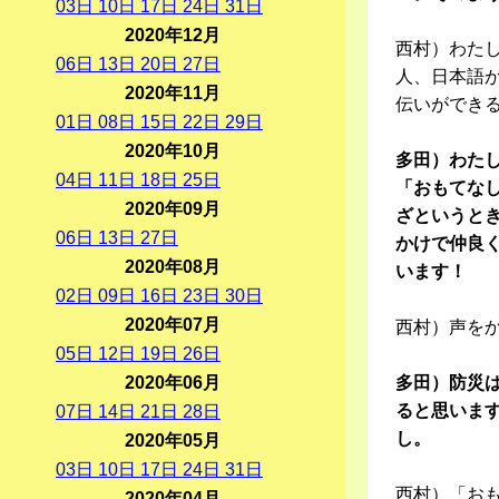
03
日
10
日
17
日
24
日
31
日
2020年12月
西村）わた
06
日
13
日
20
日
27
日
人、日本語
2020年11月
伝いができ
01
日
08
日
15
日
22
日
29
日
2020年10月
多田）わた
04
日
11
日
18
日
25
日
「おもてな
2020年09月
ざというと
06
日
13
日
27
日
かけで仲良
2020年08月
います！
02
日
09
日
16
日
23
日
30
日
2020年07月
西村）声を
05
日
12
日
19
日
26
日
2020年06月
多田）防災
ると思いま
07
日
14
日
21
日
28
日
し。
2020年05月
03
日
10
日
17
日
24
日
31
日
西村）「お
2020年04月