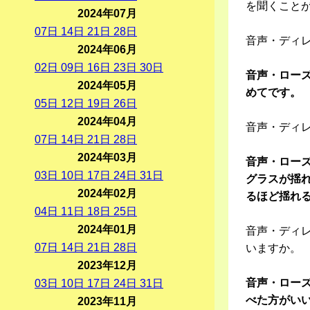
を聞くこと
2024年07月
07
日
14
日
21
日
28
日
音声・ディ
2024年06月
02
日
09
日
16
日
23
日
30
日
音声・ロー
2024年05月
めてです。
05
日
12
日
19
日
26
日
2024年04月
音声・ディ
07
日
14
日
21
日
28
日
2024年03月
音声・ロー
03
日
10
日
17
日
24
日
31
日
グラスが揺
2024年02月
るほど揺れ
04
日
11
日
18
日
25
日
2024年01月
音声・ディ
07
日
14
日
21
日
28
日
いますか。
2023年12月
音声・ロー
03
日
10
日
17
日
24
日
31
日
べた方がい
2023年11月