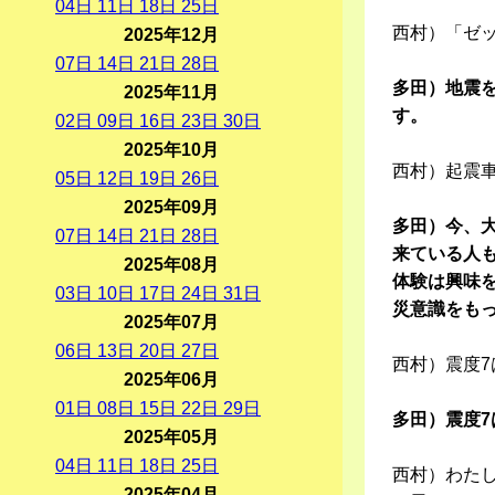
04
日
11
日
18
日
25
日
西村）「ゼ
2025年12月
07
日
14
日
21
日
28
日
多田）地震
2025年11月
す。
02
日
09
日
16
日
23
日
30
日
2025年10月
西村）起震
05
日
12
日
19
日
26
日
2025年09月
多田）今、
07
日
14
日
21
日
28
日
来ている人
2025年08月
体験は興味
03
日
10
日
17
日
24
日
31
日
災意識をも
2025年07月
06
日
13
日
20
日
27
日
西村）震度
2025年06月
01
日
08
日
15
日
22
日
29
日
多田）震度
2025年05月
04
日
11
日
18
日
25
日
西村）わた
2025年04月