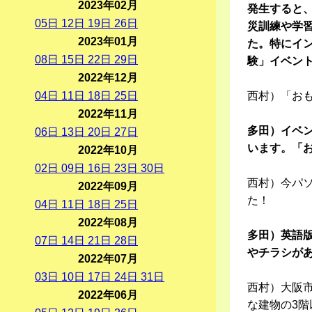
2023年02月
発生すると、
05
日
12
日
19
日
26
日
災訓練や学
2023年01月
た。特にイ
08
日
15
日
22
日
29
日
験」イベン
2022年12月
04
日
11
日
18
日
25
日
西村）「お
2022年11月
多田）イベ
06
日
13
日
20
日
27
日
います。「
2022年10月
02
日
09
日
16
日
23
日
30
日
西村）今パ
2022年09月
た！
04
日
11
日
18
日
25
日
2022年08月
多田）英語
07
日
14
日
21
日
28
日
やチラシが
2022年07月
03
日
10
日
17
日
24
日
31
日
西村）大阪市
2022年06月
な建物の3