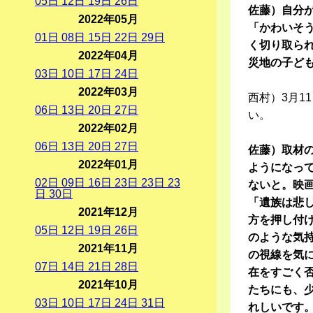
05
日
12
日
19
日
26
日
佐藤）自分
2022年05月
「かわいそ
01
日
08
日
15
日
22
日
29
日
く切り取ら
2022年04月
災地の子ど
03
日
10
日
17
日
24
日
2022年03月
西村）3月1
06
日
13
日
20
日
27
日
い。
2022年02月
06
日
13
日
20
日
27
日
佐藤）取材
2022年01月
ようになっ
02
日
09
日
16
日
23
日
23
日
23
ないと。映
日
30
日
「遺族は悲
2021年12月
方を押し付
05
日
12
日
19
日
26
日
のような気
2021年11月
の視線を気
07
日
14
日
21
日
28
日
在をすごく
2021年10月
たちにも、
03
日
10
日
17
日
24
日
31
日
れしいです