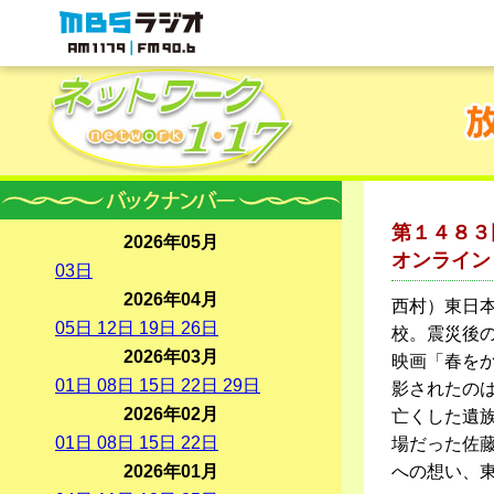
MBSラジオ 1179|FM90.6
第１４８３
2026年05月
オンライン
03
日
2026年04月
西村）東日
05
日
12
日
19
日
26
日
校。震災後
2026年03月
映画「春を
01
日
08
日
15
日
22
日
29
日
影されたのは
2026年02月
亡くした遺
01
日
08
日
15
日
22
日
場だった佐
2026年01月
への想い、