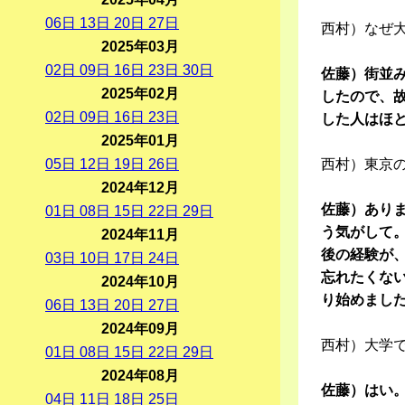
06
日
13
日
20
日
27
日
西村）なぜ
2025年03月
02
日
09
日
16
日
23
日
30
日
佐藤）街並
2025年02月
したので、
02
日
09
日
16
日
23
日
した人はほ
2025年01月
05
日
12
日
19
日
26
日
西村）東京
2024年12月
佐藤）あり
01
日
08
日
15
日
22
日
29
日
う気がして
2024年11月
後の経験が
03
日
10
日
17
日
24
日
忘れたくな
2024年10月
り始めまし
06
日
13
日
20
日
27
日
2024年09月
西村）大学
01
日
08
日
15
日
22
日
29
日
2024年08月
佐藤）はい
04
日
11
日
18
日
25
日