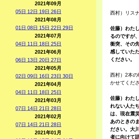
2021年09月
05
日
12
日
19
日
26
日
西村）リス
2021年08月
01
日
08
日
15
日
22
日
29
日
佐藤）わた
2021年07月
るのですが
04
日
11
日
18
日
25
日
衝突、その
感していた
2021年06月
ください。
06
日
13
日
20
日
27
日
2021年05月
西村）2本
02
日
09
日
16
日
23
日
30
日
かせてくだ
2021年04月
04
日
11
日
18
日
25
日
佐藤）わた
2021年03月
れない人た
07
日
14
日
21
日
28
日
は、現在震
2021年02月
あのときの
07
日
14
日
21
日
28
日
ださい。大
2021年01月
者に向けて