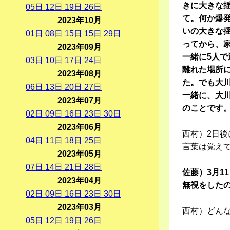
きに大きな
05
日
12
日
19
日
26
日
て。何か爆
2023年10月
いの大きな
01
日
08
日
15
日
15
日
29
日
ってから、
2023年09月
一緒に5人
03
日
10
日
17
日
24
日
離れた場所
2023年08月
た。でも大
06
日
13
日
20
日
27
日
一緒に、大川
2023年07月
のことです
02
日
09
日
16
日
23
日
30
日
2023年06月
西村）2日
04
日
11
日
18
日
25
日
言葉は覚え
2023年05月
07
日
14
日
21
日
28
日
佐藤）3月1
2023年04月
無視をした
02
日
09
日
16
日
23
日
30
日
2023年03月
西村）どん
05
日
12
日
19
日
26
日