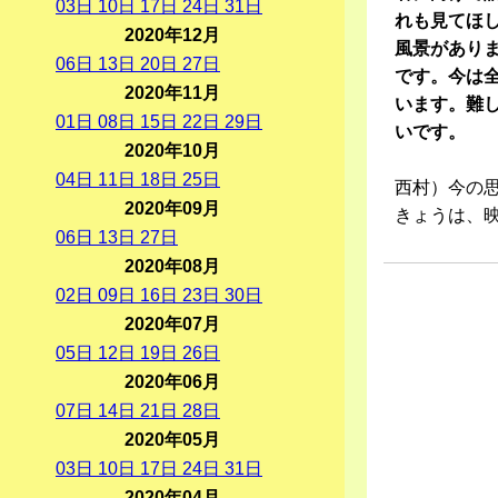
03
日
10
日
17
日
24
日
31
日
れも見てほ
2020年12月
風景があり
06
日
13
日
20
日
27
日
です。今は
2020年11月
います。難
01
日
08
日
15
日
22
日
29
日
いです。
2020年10月
04
日
11
日
18
日
25
日
西村）今の
2020年09月
きょうは、
06
日
13
日
27
日
2020年08月
02
日
09
日
16
日
23
日
30
日
2020年07月
05
日
12
日
19
日
26
日
2020年06月
07
日
14
日
21
日
28
日
2020年05月
03
日
10
日
17
日
24
日
31
日
2020年04月