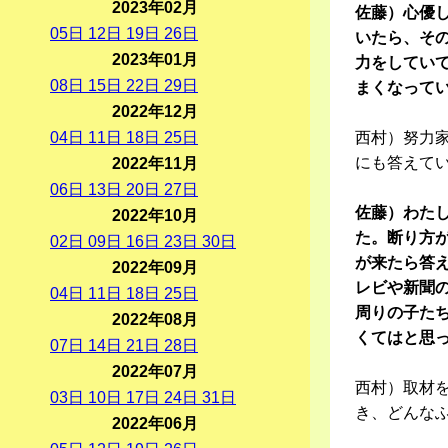
2023年02月
佐藤）心優
05
日
12
日
19
日
26
日
いたら、そ
2023年01月
力をしてい
08
日
15
日
22
日
29
日
まくなって
2022年12月
04
日
11
日
18
日
25
日
西村）努力
にも答えて
2022年11月
06
日
13
日
20
日
27
日
佐藤）わた
2022年10月
た。断り方
02
日
09
日
16
日
23
日
30
日
が来たら答
2022年09月
レビや新聞
04
日
11
日
18
日
25
日
周りの子た
2022年08月
くてはと思
07
日
14
日
21
日
28
日
2022年07月
西村）取材
03
日
10
日
17
日
24
日
31
日
き、どんな
2022年06月