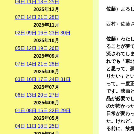
04
日
11
日
18
日
25
日
佐藤）よろ
2025年12月
07
日
14
日
21
日
28
日
西村）佐藤
2025年11月
02
日
09
日
16
日
23
日
30
日
佐藤）わたし
2025年10月
ることが夢
05
日
12
日
19
日
26
日
流されてし
2025年09月
れでも「東
07
日
14
日
21
日
28
日
と思って、
2025年08月
りたい」と
03
日
10
日
17
日
24
日
31
日
って。一度
2025年07月
です。映画
06
日
13
日
20
日
27
日
品が必要で
2025年06月
のが怖かっ
01
日
08
日
15
日
22
日
29
日
日常が変わ
2025年05月
た。けれど
04
日
11
日
18
日
25
日
る前に、故
2025年04月