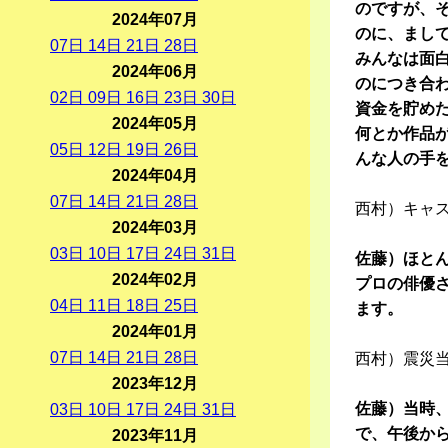
のですが、
2024年07月
のに、まし
07
日
14
日
21
日
28
日
みんなは面
2024年06月
のにつき合
02
日
09
日
16
日
23
日
30
日
資金を貯め
2024年05月
何とか作品
05
日
12
日
19
日
26
日
んな人の手を
2024年04月
07
日
14
日
21
日
28
日
西村）キャ
2024年03月
03
日
10
日
17
日
24
日
31
日
佐藤）ほと
2024年02月
プロの俳優
04
日
11
日
18
日
25
日
ます。
2024年01月
07
日
14
日
21
日
28
日
西村）震災
2023年12月
佐藤）当時
03
日
10
日
17
日
24
日
31
日
で、午後か
2023年11月