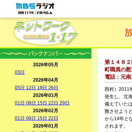
MBSラジオ 1179|FM90.6
第１４８２
2026年05月
町職員の慰
03
日
電話：元南
2026年04月
05
日
12
日
19
日
26
日
西村）201
2026年03月
発生し、北
01
日
08
日
15
日
22
日
29
日
備えていたは
2026年02月
難させよう
01
日
08
日
15
日
22
日
から14年と
2026年01月
されます。