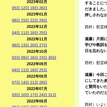
2023年02月
することに
05
日
12
日
19
日
26
日
だきました
2023年01月
押しされな
08
日
15
日
22
日
29
日
2022年12月
西村）慰霊
04
日
11
日
18
日
25
日
遠藤）片面
2022年11月
学びや教訓
06
日
13
日
20
日
27
日
日を忘れな
2022年10月
02
日
09
日
16
日
23
日
30
日
西村）慰霊
2022年09月
04
日
11
日
18
日
25
日
遠藤）今回
2022年08月
にしてきた
07
日
14
日
21
日
28
日
と賛同をい
2022年07月
ていたのだ
03
日
10
日
17
日
24
日
31
日
2022年06月
西村）いよ