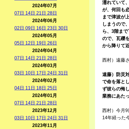
濡れていて
2024年07月
が、何回も
07
日
14
日
21
日
28
日
まで津波が
2024年06月
しまうので
02
日
09
日
16
日
23
日
30
日
ら、3階ま
2024年05月
ので、瓦礫
05
日
12
日
19
日
26
日
から降りて
2024年04月
07
日
14
日
21
日
28
日
西村）遠藤
2024年03月
03
日
10
日
17
日
24
日
31
日
遠藤）防災
2024年02月
で命を落と
04
日
11
日
18
日
25
日
ず彼らの悔
2024年01月
業務にあた
07
日
14
日
21
日
28
日
2023年12月
西村）今月
14年経っ
03
日
10
日
17
日
24
日
31
日
2023年11月