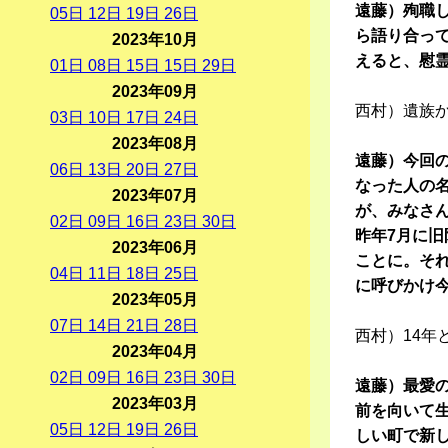
遠藤）殉職
05
日
12
日
19
日
26
日
ら語り合っ
2023年10月
えると、慰
01
日
08
日
15
日
15
日
29
日
2023年09月
西村）遺族
03
日
10
日
17
日
24
日
2023年08月
遠藤）今回の
06
日
13
日
20
日
27
日
なった人の
2023年07月
が、みなさ
02
日
09
日
16
日
23
日
30
日
昨年7月に
2023年06月
ことに。そ
04
日
11
日
18
日
25
日
に呼びかけ
2023年05月
07
日
14
日
21
日
28
日
西村）14
2023年04月
02
日
09
日
16
日
23
日
30
日
遠藤）最愛
2023年03月
前を向いて
05
日
12
日
19
日
26
日
しい町で新