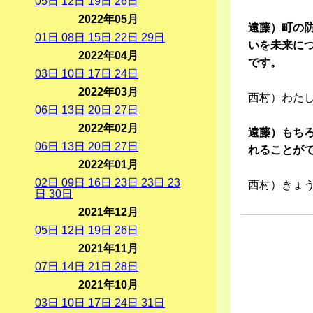
05
日
12
日
19
日
26
日
2022年05月
遠藤）町の
01
日
08
日
15
日
22
日
29
日
いを未来に
2022年04月
です。
03
日
10
日
17
日
24
日
2022年03月
西村）わた
06
日
13
日
20
日
27
日
2022年02月
遠藤）もち
06
日
13
日
20
日
27
日
れることが
2022年01月
02
日
09
日
16
日
23
日
23
日
23
西村）きょ
日
30
日
2021年12月
05
日
12
日
19
日
26
日
2021年11月
07
日
14
日
21
日
28
日
2021年10月
03
日
10
日
17
日
24
日
31
日