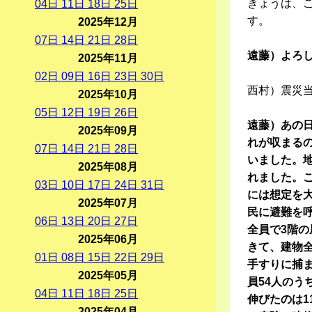
きょうは、
04
日
11
日
18
日
25
日
す。
2025年12月
07
日
14
日
21
日
28
日
遠藤）よろ
2025年11月
02
日
09
日
16
日
23
日
30
日
西村）震災
2025年10月
05
日
12
日
19
日
26
日
遠藤）あの
2025年09月
れが収まる
07
日
14
日
21
日
28
日
いました。地
2025年08月
れました。
03
日
10
日
17
日
24
日
31
日
には想定を
2025年07月
民に避難を
06
日
13
日
20
日
27
日
全員で3階
2025年06月
きて、建物
01
日
08
日
15
日
22
日
29
日
手すりに捕
2025年05月
員54人のう
04
日
11
日
18
日
25
日
伸びたのは1
2025年04月