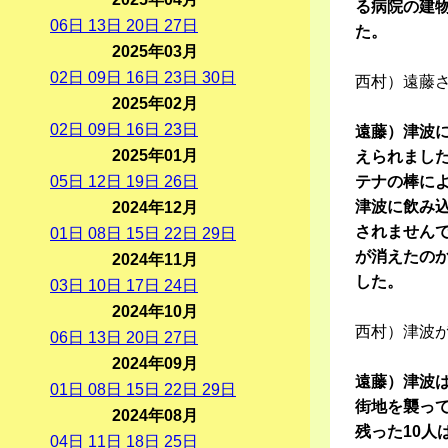
る病院の建
06
日
13
日
20
日
27
日
た。
2025年03月
02
日
09
日
16
日
23
日
30
日
西村）遠藤
2025年02月
02
日
09
日
16
日
23
日
遠藤）津波
2025年01月
えられまし
05
日
12
日
19
日
26
日
テナの棒に
津波に飲み
2024年12月
されません
01
日
08
日
15
日
22
日
29
日
が消えたの
2024年11月
した。
03
日
10
日
17
日
24
日
2024年10月
西村）津波
06
日
13
日
20
日
27
日
2024年09月
遠藤）津波は
01
日
08
日
15
日
22
日
29
日
街地を襲っ
2024年08月
残った10
04
日
11
日
18
日
25
日