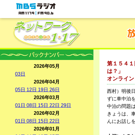
MBSラジオ 1179|FM90.6
第１５４１
2026年05月
は？」
03
日
オンライン：
2026年04月
05
日
12
日
19
日
26
日
西村）明後日
2026年03月
ずに車中泊
01
日
08
日
15
日
22
日
29
日
中泊の問題
2026年02月
きょうは、車
01
日
08
日
15
日
22
日
んにお話し
2026年01月