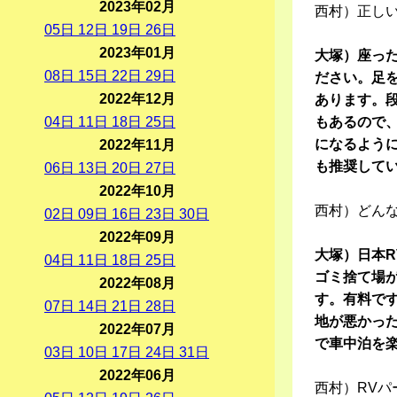
2023年02月
西村）正し
05
日
12
日
19
日
26
日
2023年01月
大塚）座っ
08
日
15
日
22
日
29
日
ださい。足
2022年12月
あります。
04
日
11
日
18
日
25
日
もあるので
になるように
2022年11月
も推奨して
06
日
13
日
20
日
27
日
2022年10月
西村）どん
02
日
09
日
16
日
23
日
30
日
2022年09月
大塚）日本R
04
日
11
日
18
日
25
日
ゴミ捨て場が
2022年08月
す。有料で
07
日
14
日
21
日
28
日
地が悪かっ
2022年07月
で車中泊を
03
日
10
日
17
日
24
日
31
日
2022年06月
西村）RV