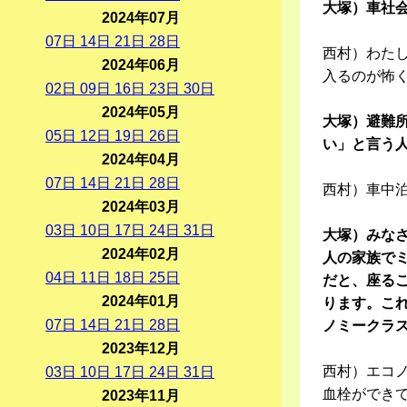
大塚）車社会
2024年07月
07
日
14
日
21
日
28
日
西村）わた
2024年06月
入るのが怖
02
日
09
日
16
日
23
日
30
日
2024年05月
大塚）避難
05
日
12
日
19
日
26
日
い」と言う
2024年04月
07
日
14
日
21
日
28
日
西村）車中
2024年03月
03
日
10
日
17
日
24
日
31
日
大塚）みな
2024年02月
人の家族で
04
日
11
日
18
日
25
日
だと、座る
2024年01月
ります。こ
07
日
14
日
21
日
28
日
ノミークラ
2023年12月
西村）エコ
03
日
10
日
17
日
24
日
31
日
血栓ができ
2023年11月