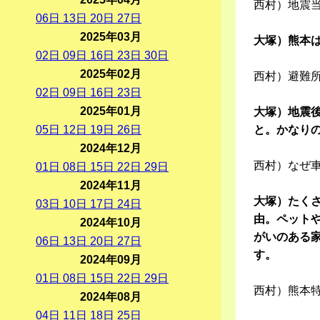
西村）地震
06
日
13
日
20
日
27
日
2025年03月
大塚）熊本
02
日
09
日
16
日
23
日
30
日
2025年02月
西村）避難
02
日
09
日
16
日
23
日
2025年01月
大塚）地震
05
日
12
日
19
日
26
日
と。かなり
2024年12月
西村）なぜ
01
日
08
日
15
日
22
日
29
日
2024年11月
大塚）たく
03
日
10
日
17
日
24
日
由。ペット
2024年10月
がいのある
06
日
13
日
20
日
27
日
す。
2024年09月
01
日
08
日
15
日
22
日
29
日
西村）熊本
2024年08月
04
日
11
日
18
日
25
日