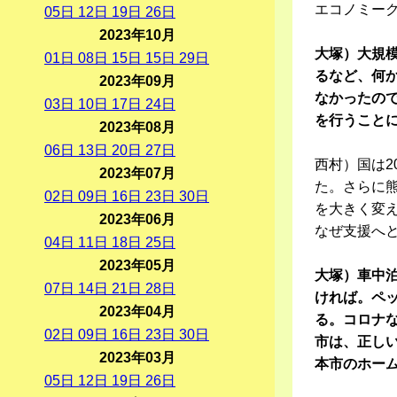
エコノミー
05
日
12
日
19
日
26
日
2023年10月
大塚）大規
01
日
08
日
15
日
15
日
29
日
るなど、何
2023年09月
なかったの
03
日
10
日
17
日
24
日
を行うこと
2023年08月
06
日
13
日
20
日
27
日
西村）国は2
2023年07月
た。さらに
02
日
09
日
16
日
23
日
30
日
を大きく変
2023年06月
なぜ支援へ
04
日
11
日
18
日
25
日
2023年05月
大塚）車中
07
日
14
日
21
日
28
日
ければ。ペ
2023年04月
る。コロナ
02
日
09
日
16
日
23
日
30
日
市は、正し
2023年03月
本市のホー
05
日
12
日
19
日
26
日