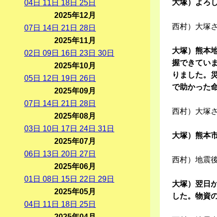
大塚）よろ
04
日
11
日
18
日
25
日
2025年12月
西村）大塚
07
日
14
日
21
日
28
日
2025年11月
大塚）熊本
02
日
09
日
16
日
23
日
30
日
握できてい
2025年10月
りました。
05
日
12
日
19
日
26
日
で助かった
2025年09月
07
日
14
日
21
日
28
日
西村）大塚
2025年08月
03
日
10
日
17
日
24
日
31
日
大塚）熊本
2025年07月
06
日
13
日
20
日
27
日
西村）地震
2025年06月
01
日
08
日
15
日
22
日
29
日
大塚）翌日
2025年05月
した。物資
04
日
11
日
18
日
25
日
2025年04月