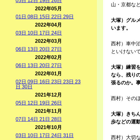
05
日
12
日
19
日
26
日
山・京都な
2022年05月
01
日
08
日
15
日
22
日
29
日
大塚）グル
2022年04月
います。
03
日
10
日
17
日
24
日
2022年03月
西村）車中
06
日
13
日
20
日
27
日
といけない
2022年02月
06
日
13
日
20
日
27
日
大塚）練習
2022年01月
なら、残り
02
日
09
日
16
日
23
日
23
日
23
張るのか。
日
30
日
2021年12月
西村）その
05
日
12
日
19
日
26
日
2021年11月
大塚）きち
07
日
14
日
21
日
28
日
歩などの運
2021年10月
03
日
10
日
17
日
24
日
31
日
西村）大切