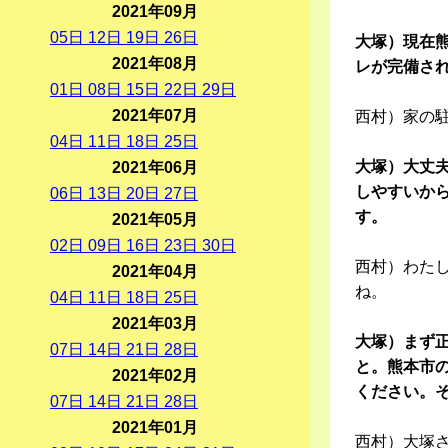
2021年09月
05
日
12
日
19
日
26
日
大塚）現在
2021年08月
レが完備さ
01
日
08
日
15
日
22
日
29
日
2021年07月
西村）家の
04
日
11
日
18
日
25
日
大塚）大丈
2021年06月
しやすいか
06
日
13
日
20
日
27
日
す。
2021年05月
02
日
09
日
16
日
23
日
30
日
西村）わた
2021年04月
ね。
04
日
11
日
18
日
25
日
2021年03月
大塚）まず
07
日
14
日
21
日
28
日
と。熊本市
2021年02月
ください。
07
日
14
日
21
日
28
日
2021年01月
西村）大塚