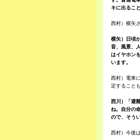
キに出るこ
西村）横矢
横矢）日頃
音、風景、
はイヤホン
います。
西村）電車
定すること
西川）「避
ね。自分の
ので、そう
西村）今後