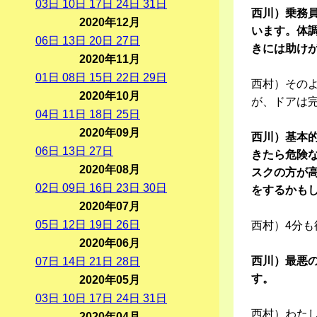
03
日
10
日
17
日
24
日
31
日
西川）乗務
2020年12月
います。体
06
日
13
日
20
日
27
日
きには助け
2020年11月
01
日
08
日
15
日
22
日
29
日
西村）その
2020年10月
が、ドアは
04
日
11
日
18
日
25
日
2020年09月
西川）基本
06
日
13
日
27
日
きたら危険
2020年08月
スクの方が
02
日
09
日
16
日
23
日
30
日
をするかも
2020年07月
05
日
12
日
19
日
26
日
西村）4分
2020年06月
西川）最悪
07
日
14
日
21
日
28
日
す。
2020年05月
03
日
10
日
17
日
24
日
31
日
西村）わた
2020年04月