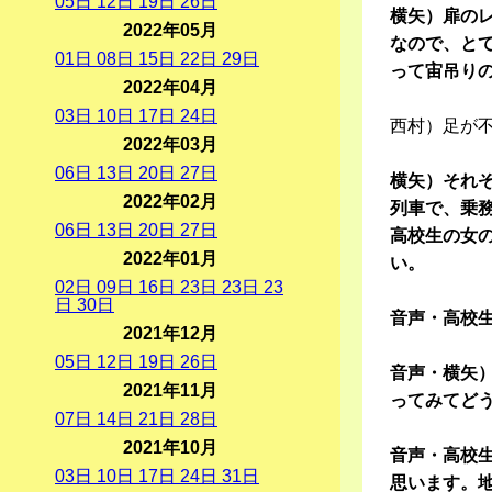
05
日
12
日
19
日
26
日
横矢）扉のレ
2022年05月
なので、と
01
日
08
日
15
日
22
日
29
日
って宙吊り
2022年04月
03
日
10
日
17
日
24
日
西村）足が
2022年03月
06
日
13
日
20
日
27
日
横矢）それ
2022年02月
列車で、乗
06
日
13
日
20
日
27
日
高校生の女
2022年01月
い。
02
日
09
日
16
日
23
日
23
日
23
日
30
日
音声・高校
2021年12月
05
日
12
日
19
日
26
日
音声・横矢
2021年11月
ってみてど
07
日
14
日
21
日
28
日
2021年10月
音声・高校
03
日
10
日
17
日
24
日
31
日
思います。