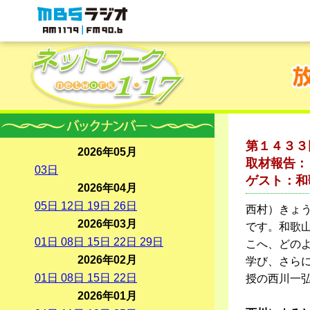
MBSラジオ 1179|FM90.6
第１４３３
2026年05月
取材報告：
03
日
ゲスト：和
2026年04月
05
日
12
日
19
日
26
日
西村）きょ
2026年03月
です。和歌
01
日
08
日
15
日
22
日
29
日
こへ、どの
2026年02月
学び、さら
01
日
08
日
15
日
22
日
授の西川一
2026年01月