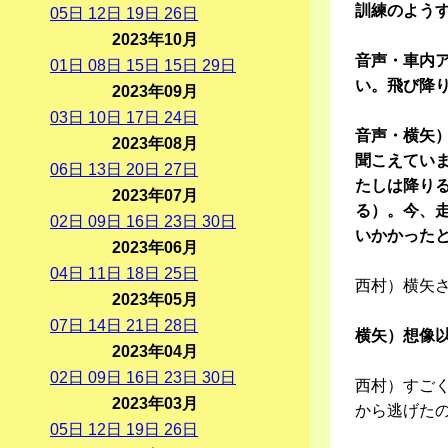
訓練のよう
05
日
12
日
19
日
26
日
2023年10月
音声・車内
01
日
08
日
15
日
15
日
29
日
い。飛び降
2023年09月
03
日
10
日
17
日
24
日
音声・横矢
2023年08月
聞こえてい
06
日
13
日
20
日
27
日
たしは降りる
2023年07月
る）。今、
02
日
09
日
16
日
23
日
30
日
いかかった
2023年06月
04
日
11
日
18
日
25
日
西村）横矢
2023年05月
07
日
14
日
21
日
28
日
横矢）想像以
2023年04月
02
日
09
日
16
日
23
日
30
日
西村）すご
2023年03月
から逃げた
05
日
12
日
19
日
26
日