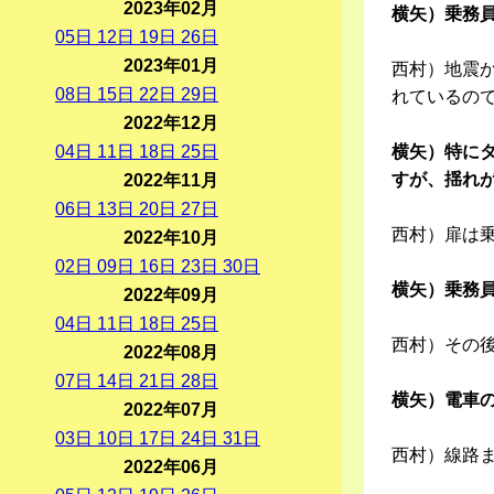
2023年02月
横矢）乗務
05
日
12
日
19
日
26
日
2023年01月
西村）地震
08
日
15
日
22
日
29
日
れているの
2022年12月
04
日
11
日
18
日
25
日
横矢）特に
すが、揺れ
2022年11月
06
日
13
日
20
日
27
日
西村）扉は
2022年10月
02
日
09
日
16
日
23
日
30
日
横矢）乗務
2022年09月
04
日
11
日
18
日
25
日
西村）その
2022年08月
07
日
14
日
21
日
28
日
横矢）電車
2022年07月
03
日
10
日
17
日
24
日
31
日
西村）線路
2022年06月