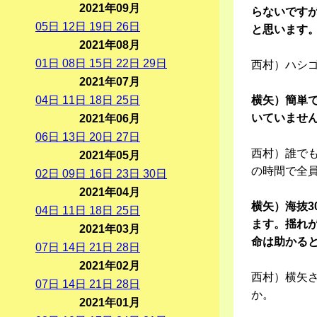
2021年09月
らないです
05
日
12
日
19
日
26
日
と思います
2021年08月
01
日
08
日
15
日
22
日
29
日
西村）ハシ
2021年07月
04
日
11
日
18
日
25
日
横矢）簡単
いていませ
2021年06月
06
日
13
日
20
日
27
日
西村）誰で
2021年05月
の時間で全
02
日
09
日
16
日
23
日
30
日
2021年04月
横矢）海抜3
04
日
11
日
18
日
25
日
ます。揺れ
2021年03月
命は助かる
07
日
14
日
21
日
28
日
2021年02月
西村）横矢
07
日
14
日
21
日
28
日
か。
2021年01月