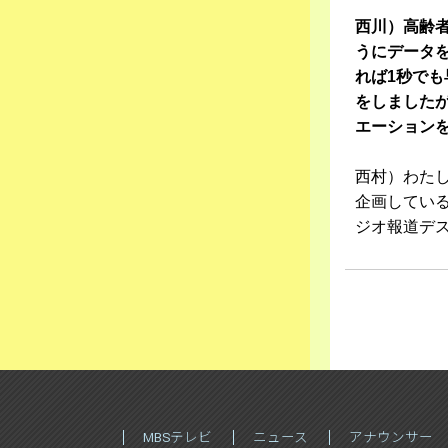
西川）高齢
うにデータ
れば1秒で
をしました
エーション
西村）わた
企画してい
ジオ報道デ
MBSテレビ
ニュース
アナウンサー