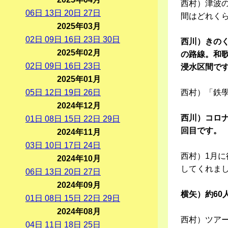
西村）津波
06
日
13
日
20
日
27
日
間はどれく
2025年03月
02
日
09
日
16
日
23
日
30
日
西川）きのく
2025年02月
の路線。和
02
日
09
日
16
日
23
日
浸水区間で
2025年01月
05
日
12
日
19
日
26
日
西村）「鉄
2024年12月
西川）コロナ
01
日
08
日
15
日
22
日
29
日
回目です。
2024年11月
03
日
10
日
17
日
24
日
西村）1月
2024年10月
してくれま
06
日
13
日
20
日
27
日
2024年09月
横矢）約6
01
日
08
日
15
日
22
日
29
日
2024年08月
西村）ツア
04
日
11
日
18
日
25
日