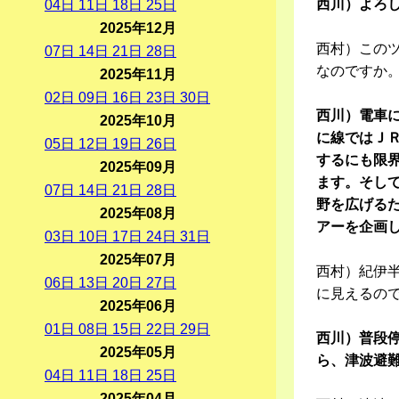
西川）よろ
04
日
11
日
18
日
25
日
2025年12月
西村）この
07
日
14
日
21
日
28
日
なのですか
2025年11月
02
日
09
日
16
日
23
日
30
日
西川）電車
2025年10月
に線ではＪ
05
日
12
日
19
日
26
日
するにも限
2025年09月
ます。そし
07
日
14
日
21
日
28
日
野を広げる
2025年08月
アーを企画
03
日
10
日
17
日
24
日
31
日
2025年07月
西村）紀伊
06
日
13
日
20
日
27
日
に見えるの
2025年06月
01
日
08
日
15
日
22
日
29
日
西川）普段
2025年05月
ら、津波避
04
日
11
日
18
日
25
日
2025年04月