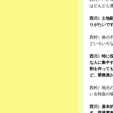
はどんどん
西川）土地
りがたいで
西村）体の
どいろいろ
西川）特に
な人に集中
割を作って
ど、乗務員
西村）地元
いる特急の
西川）基本
す。普通電