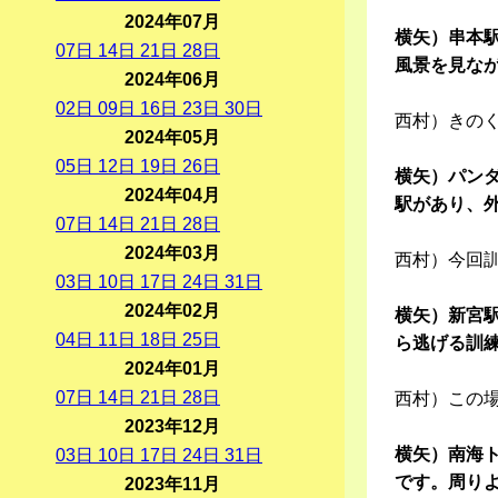
2024年07月
横矢）串本
07
日
14
日
21
日
28
日
風景を見な
2024年06月
02
日
09
日
16
日
23
日
30
日
西村）きの
2024年05月
05
日
12
日
19
日
26
日
横矢）パン
2024年04月
駅があり、
07
日
14
日
21
日
28
日
2024年03月
西村）今回
03
日
10
日
17
日
24
日
31
日
2024年02月
横矢）新宮
04
日
11
日
18
日
25
日
ら逃げる訓
2024年01月
07
日
14
日
21
日
28
日
西村）この
2023年12月
横矢）南海ト
03
日
10
日
17
日
24
日
31
日
です。周り
2023年11月