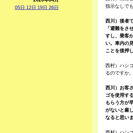
指示なしで
05
日
12
日
19
日
26
日
西川）後者
「避難をさ
すし、乗客
い。車内の
ことを後押
西村）ハシ
るのですか
西川）お客
ゴを使用す
もらう方が早
がないと厳
なると思い
西村）ハシ