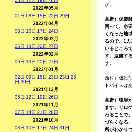
05
日
12
日
19
日
26
日
か。
2022年05月
01
日
08
日
15
日
22
日
29
日
高野）保健
2022年04月
回って、必
03
日
10
日
17
日
24
日
くなった地
2022年03月
るので、1
06
日
13
日
20
日
27
日
いるところ
2022年02月
す。遠慮す
06
日
13
日
20
日
27
日
す。
2022年01月
02
日
09
日
16
日
23
日
23
日
23
西村）仮設
日
30
日
ドバイスは
2021年12月
05
日
12
日
19
日
26
日
高野）環境
2021年11月
ます。リロ
07
日
14
日
21
日
28
日
わることで
2021年10月
づらくなる
03
日
10
日
17
日
24
日
31
日
所がわかり