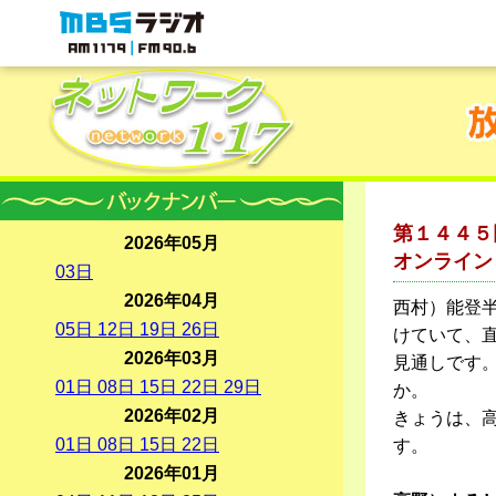
MBSラジオ 1179|FM90.6
第１４４５
2026年05月
オンライン
03
日
2026年04月
西村）能登
05
日
12
日
19
日
26
日
けていて、直
2026年03月
見通しです
01
日
08
日
15
日
22
日
29
日
か。
2026年02月
きょうは、
01
日
08
日
15
日
22
日
す。
2026年01月