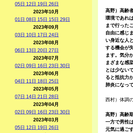
05
日
12
日
19
日
26
日
高野）高齢
2023年10月
環境であれ
01
日
08
日
15
日
15
日
29
日
まで行った
2023年09月
自由に感じ
03
日
10
日
17
日
24
日
い身近な人
2023年08月
する機会が
06
日
13
日
20
日
27
日
ます。気分
2023年07月
まざまな感
02
日
09
日
16
日
23
日
30
日
とは少ない
2023年06月
ると抵抗力
04
日
11
日
18
日
25
日
肺炎になっ
2023年05月
07
日
14
日
21
日
28
日
西村）体調
2023年04月
02
日
09
日
16
日
23
日
30
日
高野）高齢
2023年03月
一方で男性
05
日
12
日
19
日
26
日
元気に過ご