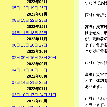
2023年02月
つなげてあ
05
日
12
日
19
日
26
日
2023年01月
西村）骨折
08
日
15
日
22
日
29
日
2022年12月
高野）災害
04
日
11
日
18
日
25
日
けません。
が、高齢者の
2022年11月
ます。骨折
06
日
13
日
20
日
27
日
っかけに命
2022年10月
02
日
09
日
16
日
23
日
30
日
西村）それ
2022年09月
04
日
11
日
18
日
25
日
高野）災害
2022年08月
とで、体調
07
日
14
日
21
日
28
日
あります。
2022年07月
03
日
10
日
17
日
24
日
31
日
西村）「わ
2022年06月
と思います