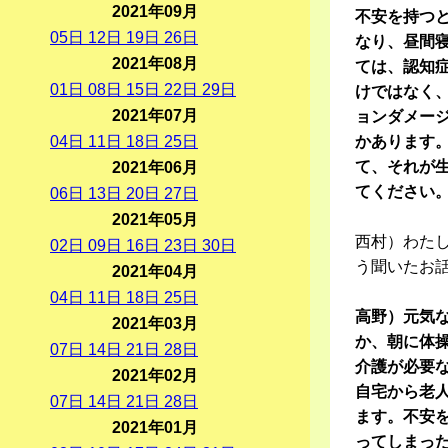
2021年09月
不安を持つ
05
日
12
日
19
日
26
日
なり、昼間
2021年08月
ては、認知
01
日
08
日
15
日
22
日
29
日
けではなく
2021年07月
ョンダメー
04
日
11
日
18
日
25
日
かあります
て、それが
2021年06月
てください
06
日
13
日
20
日
27
日
2021年05月
西村）わた
02
日
09
日
16
日
23
日
30
日
う聞いたお
2021年04月
04
日
11
日
18
日
25
日
高野）元気
2021年03月
か、朝に体
07
日
14
日
21
日
28
日
介護が必要
2021年02月
自宅から老
07
日
14
日
21
日
28
日
ます。不安
2021年01月
ってしまっ