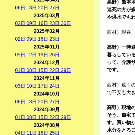
高野）熊本地
06
日
13
日
20
日
27
日
連死の方が
2025年03月
や洪水でも
02
日
09
日
16
日
23
日
30
日
2025年02月
西村）現在
02
日
09
日
16
日
23
日
2025年01月
高野）一時避
05
日
12
日
19
日
26
日
暮らしてい
って、介護
2024年12月
です。
01
日
08
日
15
日
22
日
29
日
2024年11月
西村）遠く
03
日
10
日
17
日
24
日
で不安も大
2024年10月
06
日
13
日
20
日
27
日
高野）現地の
2024年09月
そう。自宅
01
日
08
日
15
日
22
日
29
日
す。買い物
2024年08月
水分をとる
04
日
11
日
18
日
25
日