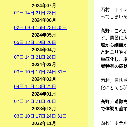
2024年07月
西村）トイ
07
日
14
日
21
日
28
日
ってしまい
2024年06月
02
日
09
日
16
日
23
日
30
日
高野）これ
2024年05月
す。風呂に
05
日
12
日
19
日
26
日
道から細菌
2024年04月
と起こりや
07
日
14
日
21
日
28
日
重症化し、
2024年03月
者特有の症
03
日
10
日
17
日
24
日
31
日
2024年02月
西村）尿路
04
日
11
日
18
日
25
日
化にとても
2024年01月
07
日
14
日
21
日
28
日
高野）避難
2023年12月
で体調を崩
03
日
10
日
17
日
24
日
31
日
西村）ホテ
2023年11月