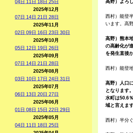
高野）よろ
04
日
11
日
18
日
25
日
2025年12月
西村）能登
07
日
14
日
21
日
28
日
います。高
2025年11月
02
日
09
日
16
日
23
日
30
日
高野）熊本
2025年10月
の高齢化が
05
日
12
日
19
日
26
日
を発生直後
2025年09月
07
日
14
日
21
日
28
日
西村）能登
2025年08月
03
日
10
日
17
日
24
日
31
日
高野）人口に
2025年07月
となります。
06
日
13
日
20
日
27
日
水町は50.
2025年06月
域と言えま
01
日
08
日
15
日
22
日
29
日
2025年05月
西村）半分
04
日
11
日
18
日
25
日
2025年04月